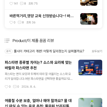
요?”
141
8
조회
75
바른먹거리,영양 교육 신청받습니다~! 바른
먹거리 확인 캠페인 사이트 오픈!
0
8
조회
36
Product/이 제품 꼼꼼 리뷰
분류 전체보기
주요 글 목록
풀사이 카테고리 개편! 어떻게 달라졌는지 살펴볼까요?
모두보기
공지
파스타면 종류별 차이는? 소스와 요리에 맞는
바릴라 파스타면 추천
글 내용
파스타는 면의 모양과 두께에 따라 잘 어울리는 소스와 요
리가 달라집니다.어떤 파스타면을 선택하면 좋을까요?요
리 상황파스타면가장 범용적으로 활용할 파스타면을 찾는
작성시간
0
0
2026. 8. 6.
다면스파게티크림이나 미트 소스처럼 진한 소스와 즐기고
싶다면페투치네오븐에 구워 풍성한 요리를 만들고 싶다면
라자냐샐러드나 소스가 잘 묻는 면을 찾는다면푸실리조리
여름철 수분 보충, 얼마나 해야 할까요? 물 대
시간이 짧은 가는 파스타면을 찾는다면엔젤헤어 파스타면
신 마실 수 있는 음료 추천: 풀무원 브리지톡