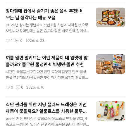
기짐 해결: 점심과 저녁 사이..
해서 아침 식사, 운동 후 간식으로 다양하고 건강하게 즐겨
보세요. 왜 프로틴 요거트가 건강 식단으로 주목받고 있을
장마철에 집에서 즐기기 좋은 음식 추천! 비
까요?단백질 중심의 식단 관리가 중요해지면서,바쁜 현대
오는 날 생각나는 메뉴 모음
인들에게 프로틴 요거트가간편한 식사나 간식으로 각광받
글 내용
고 있습니다. 이럴 때 프로틴 요거트 한 컵이 좋은 선택이
2026년 장마는 평년과 비슷한 6월 하순에 시작될 것으로
될 수 있어요.아침 식사를 간단하게 챙기고 싶을 때운동 전
보입니다.장마철에는 높은 습도와 잦은 비로 인해 집에서
후 빠르게 단백질 섭취가 필요할 때식사 외 단백질을 간편
간편하게 즐길 수 있는 음식이 인기를 끕니다.비 오는 날 생
작성시간
1
0
2026. 6. 23.
하게 섭취하고 싶을 때아래 기준에 따라 내가 먹을 프로틴
각나는 대표 음식인 전과 따뜻한 누룽지는 장마철 별미로
요거트를 골라보세요. 프로틴 요거트를 ..
사랑받고 있습니다.에어프라이어로 간편하게 조리할 수 있
는 풀무원 철판 냉동전과 구수한 유기농 현미누룽지로 장
여름 냉면 밀키트는 어떤 제품이 내 입맛에 맞
마철 식탁을 더욱 풍성하게 즐겨보세요. 장마철에는 어떤
을까요? 풀무원 물냉면·비빔냉면·쫄면 추천
음식을 주로 즐기나요?기상청에 따르면, 한국의 장마는보
글 내용
통 6월 하순부터 7월 하순까지 이어져요.비가 오는 날이면
시원한 국물을 선호한다면 진한 육향의 풀무원 한우 물냉
기름에 지글지글 부쳐낸 전이나 구수한 음식이 생각나는데
면을 추천해요.매콤달콤한 맛이 당긴다면 쫄깃한 면발의
요.특히 비 오는 날 들리는 빗소리가 전을 부칠 때 나는 소
풀무원 함흥비빔냉면이 적합해요.당 섭취를 줄이고 싶다
작성시간
0
0
2026. 6. 9.
리와 비슷하게 느껴지면서 전을 찾는 사람들이 많아진다는
면, 가볍고 건강한 풀무원 저당 생쫄면을 선택해 보세요. 깊
이야기도 있습니다.하지만 장마철에는 환기..
은 육향과 시원한 국물을 자랑하는 물냉면을 원한다면? :
한우 물냉면한우 물냉면은 한우 양지 육수에 국내산 숙성
식단 관리를 위한 저당 샐러드 드레싱은 어떤
동치미무를 더해 깊고 시원한 감칠맛을 냅니다. 조리 시 육
제품이 좋을까요? 알룰로스를 사용한 풀무원
수를 살짝 얼려서 먹으면고기의 육향에 청량감까지 느끼실
글 내용
저당 드레싱 4종 비교
수 있어요. 맛있게 먹는 팁: 삶은 달걀이나 아삭한 오이를
풀무원 저당 드레싱은 알룰로스(0kcal)로 단맛을 냈고, 4
곁들이면 좋아요. 또, 풀무원 반듯한식 떡갈비와 함께 드시
종으로 구성되어 있어 식단 관리에 도움을 줍니다.풀무원
면 더욱 풍성한 맛을 즐길 수 있습니다.칼로리: 1인분(423
저당 드레싱은 저당 조건을 충족하는 제품으로, 매일 샐러