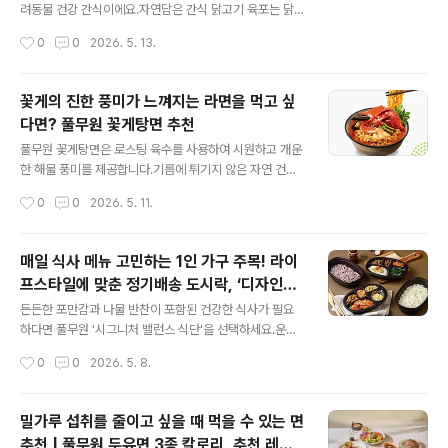
지수(SHU) 대비 약 2.6배 이상 높아요.(*함흠비빔냉면 스
려동물 건강 간식이에요.자연담은 간식 닭고기 육포는 닭
코빌지수(SHU): 1,198)화끈한 매운맛을 선호하는 마니아
가슴살 본연의 맛을 살려 천천히 건조해 부드러운 식감을
작성시간
0
0
2026. 5. 13.
들에게 적합해요.풀무원의 노하우를 담아5가지 야채로 맛
자랑해요.반려견의 건강 상태에 따라 각각 유산균과 칼슘
을 낸 불비빔장이 들어있고,구수..
을 더한 맞춤형 영양 간식 육포를 선택해 보세요. 안전한 반
려동물 간식을 위해 풀무원 아미오를 선택해야 하는 이유
꽃게의 진한 풍미가 느껴지는 라면을 먹고 싶
는 무엇일까요?풀무원 아미오 제품은 반려견을 위해 HAC
다면? 풀무원 꽃게탕면 추천
CP 인증 시설에서 생산 관리되고 있어요.또, 풀무원 연구
글 내용
소의 표준제조공정과 위생관리기준을 통과한 제품만 제공
풀무원 꽃게탕면은 로스팅 육수를 사용하여 시원하고 개운
하고 있기 때문에 반려동물에게 안심하고 제공할 수 있어
한 해물 풍미를 제공합니다.기름에 튀기지 않은 자연 건면
요.풀무원 아미오에 대해 더 알고 싶다면아래 링크를 클릭
을 사용하여 쫄깃한 식감을 부담없이 즐기실 수 있습니다.
작성시간
0
0
2026. 5. 11.
해 보세요[반려동물 바른먹거리, 풀무원아미오] 반려견의
물 500ml에 면과 스프, 토핑을 넣고 5분간 끓이면 누구나
건강을 챙긴 간식을 원한다면? 자연담은 간식 닭고기 ..
쉽게 깊은 맛을 낼 수 있습니다.기호에 따라 호박, 쑥갓, 해
물 등을 추가하여 전문점 수준의 요리처럼 드셔보세요. 진
매일 식사 메뉴 고민하는 1인 가구 주목! 라이
한 해물 풍미를 자랑하는 라면은 무엇이 있을까요? 풀무원
프스타일에 맞춘 정기배송 도시락, ‘디자인밀’
꽃게탕면풀무원 꽃게탕면은 바다의 맛과 향을 그대로 담은
글 내용
추천
진한 해물 풍미가 특징인데요. 로스팅 육수를 사용하여 더
든든한 포만감과 나물 반찬이 포함된 건강한 식사가 필요
욱 진하고 깊은 꽃게의 풍미가 살아있어요. 시원하고 개운
하다면 풀무원 '시그니처 밸런스 식단'을 선택하세요.운동
한 국물으로 단순히 한 끼를 때우는 것을 넘어, 요리 수준의
전후로 단백질 식단이 필요하다면 풀무원 '프로틴포케식
작성시간
0
0
2026. 5. 8.
국물 맛을 경험해 보세요. 풀무원 꽃게탕면의 면 식감은 어
단'을 선택하세요.당류를 줄이고 통곡물 위주의 가벼운 식
떻게 다를까요? 풀무원 자연..
사가 필요하다면 풀무원 '저당고단백식단'을 선택하세요.
풀무원이 운영하는 정기 구독형 도시락, ‘디자인밀’은 무엇
밀가루 섭취를 줄이고 싶을 때 먹을 수 있는 면
인가요?디자인밀은 개인의 라이프스타일에 맞춰 식단을
추천 | 풀무원 두유면 3종 칼로리, 추천 레시