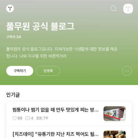
검색하기
티스토리
풀무원 공식 블로그
구독자
34
풀무원의 공식 블로그입니다. 지속가능한 식생활에 대한 정보를 제공
합니다. 나와 지구를 위한 바른먹거리
구독하기
방명록
신고하기 레이어
열기
인기글
찜통이나 찜기 없을 때 만두 맛있게 찌는 방법
~ 6가지!
88
4
조회
79
[치즈데이] “유통기한 지난 치즈 먹어도 될까