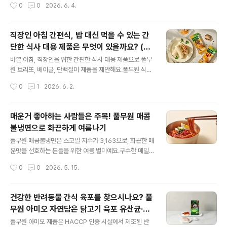
작성시간
0
0
2026. 6. 4.
g)당 430kcal [1분 완성 조리법]800cc(약 4컵)의 끓는
드에 곁들여도 가볍고 건강한 느낌을 받을 수 있습니다.오
물에 면을 넣은 후 살..
리엔탈, 유자당근, 참깨연근, 사과비트 총 4가지 맛으로 출
시되어 취향에 맞춰 선택해 보세요. 풀무원 저당 샐러드 드
직장인 아침 간편식, 밥 대신 먹을 수 있는 간
레싱은 어떤 점이 특별한가요? 풀무원 저당 드레싱은 알룰
단한 식사 대용 제품은 무엇이 있을까요? (풀
로스(0kcal)로 단맛을 내어100g당 5g 미만의 저당 조건
글 내용
무원 브리또, 베이글, 단백절미)
을 충족하는 제품이에요.4가지 맛의 소스로 맛있고 다양하
바쁜 아침, 직장인을 위한 간편한 식사 대용 제품으로 풀무
게식단 관리를 할 수 있어요. 또, 풀무원의 깐깐한 무첨가
원 브리또, 베이글, 단백절미 제품을 제안해요.풀무원 식물
원칙으로 만들어져 더욱 안심하고 드실 수 있답니다. 풀무
성 라이트 브리또 2종은 또띠아에 다양한 식물성 재료를
작성시간
0
1
2026. 6. 2.
원 저당 드레싱 4종, 어떤 제품을 선택해야 할까요?짭짤한
담아 가볍고 건강한 느낌을 줍니다.바질토마토크림치즈 베
감칠맛이 필요할 때는 ..
이글은 순두부를 넣어 쫄깃하고 부드러운 식감을 자랑합니
다.풀무원 단백절미는 찹쌀과 카스텔라 고물로 만들어 든
매운거 좋아하는 사람들은 주목! 풀무원 매콤
든하게 즐길 수 있습니다.전자레인지나 에어프라이어로 빠
불냉면으로 화끈하게 여름나기
르게 조리할 수 있어 바쁜 직장인의 식사 준비에 도움을 줍
글 내용
니다. 나에게 맞는 식사 대용 찾기✅ 건강하고 간편하게 식
풀무원 매콤불냉면은 스코빌 지수가 3,163으로, 화끈한 매
사를 떼우고 싶어요. ▶️ 식물성 라이트 브리또 2종 (두부 살
운맛을 선호하는 분들을 위한 여름 별미예요.구수한 메밀
사, 불고기)✅ 밥 대신 식사빵을 먹고 싶어요. ▶️ 바질토마
면과 5가지 야채로 맛을 낸 불비빔장이 어우러져 비빌수록
작성시간
0
0
2026. 5. 15.
토크림치즈 베이글✅ 가볍고 든든한 아침을 먹고 싶어요.
깊은 매운맛을 냅니다.매운맛이 부담스럽다면 과일로 단맛
▶️ 단백절미 한 손에 가볍게 들고..
을 낸 풀무원 저당생쫄면을 대안으로 즐기기 좋습니다. 여
름을 매콤하게 보내고 싶다면? 매콤불냉면 풀무원 매콤불
건강한 반려동물 간식 육포를 찾으시나요? 풀
냉면은 더운 여름철, 매운맛을 즐기는 사람들을 위해 만들
무원 아미오 자연담은 닭고기 육포 유산균·칼
어졌어요.고추의 매운 정도를 나타내는스코빌 지수(SHU)
글 내용
슘 PLUS로 챙겨보세요!
수치가 소스 기준 3,163으로, 풀무원 함흠비빔냉면 스코빌
풀무원 아미오 제품은 HACCP 인증 시설에서 제조된 반