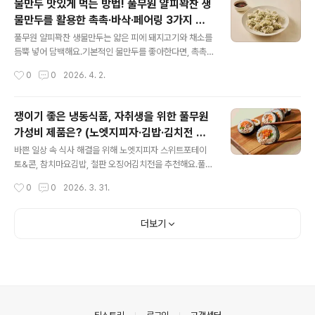
물만두 맛있게 먹는 방법! 풀무원 얄피꽉찬 생
요? : [반듯한식] 수제식감 떡갈비 (295g)반듯한식 떡갈
물만두를 활용한 촉촉·바삭·페어링 3가지 방
비는 아이들이 좋아하는달짝지근한 반찬이에요.고기에서
글 내용
식으로 즐기기
느껴지는 육즙과직화 풍미가 돋보이는데요.온 가족이 함께
풀무원 얄피꽉찬 생물만두는 얇은 피에 돼지고기와 채소를
잘 먹는 반찬으로 활용하기 좋아요.달달한 풍미에 육즙이
듬뿍 넣어 담백해요.기본적인 물만두를 좋아한다면, 촉촉
가득해서 속이 촉촉하고직화로 구워 자극 없이 담백한 맛
하게 쪄먹거나 삶아먹어 보세요.바삭한 식감을 원한다면
작성시간
0
0
2026. 4. 2.
을 냅니다.덮밥으로 만들어 먹거나 햄버거에 넣어 먹는 것
튀겨서 소스와 함께 드셔보세요.든든하게 먹고 싶다면 짜
을 추천해 드려요.[반듯한식 떡갈비 조리법]프라이팬:..
장라면, 김치말이국수 등 다른 음식에 곁들여 먹어보세요.
풀무원 얄피꽉찬 생물만두는 어떤 제품인가요?제품명얄피
쟁이기 좋은 냉동식품, 자취생을 위한 풀무원
꽉찬 생물만두맛과 특징0.6mm의 얇은 피로 담백하고 부
가성비 제품은? (노엣지피자·김밥·김치전 추
담없는 맛주요 원재료돼지고기(국내산), 부추(국내산), 대
글 내용
천)
파, 양파 등칼로리총 내용량 250g당 515kcal 물만두 맛
바쁜 일상 속 식사 해결을 위해 노엣지피자 스위트포테이
있게 먹는 방법! 얄피꽉찬 생물만두 취향별 조리법부드럽
토&콘, 참치마요김밥, 철판 오징어김치전을 추천해요.풀무
게 넘어가는 식감을 원한다면? 촉촉하게 삶거나 쪄먹기가
원 냉동식품은 에어프라이어와 전자레인지로 10분 내외의
작성시간
0
0
2026. 3. 31.
장 기본적이고 부드러운 맛을 원하신다면 촉촉하게 조리해
짧은 시간에 조리가 가능해요.단품 식사부터 안주, 간식까
보세요.삶은 풀무원 얄피꽉찬 생물만두에 고춧가루와..
지 활용도가 높아 1인 가구와 직장인이 상비하기에 실용적
이에요. 홈파티와 간식으로 활용하기 좋은 피자는 무엇인
더보기
가요? : 노엣지피자 스위트포테이토&콘 (365g)노엣지피
자 스위트포테이토&콘은 옥수수와 고구마무스가 가득 들
어간 피자예요. 피자의 엣지 끝까지 토핑이 덮여 있어 마지
막 한 입까지 맛있어요. 달달하고 고소한 맛을겉은 바삭! 속
은 퐁신하게 즐겨보세요.아이들 간식, 홈파티, 시원한 맥주
안주로도 제격이랍니다. 조리법:에어프라이어: 170℃로
의안내