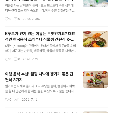
은 어떻게 선택해야 할까요?파스타를 만들려고 마트에 갔
글 내용
는데 생각보다 다양한 파스타면 종류 때문에 어떤 제품을
여름철에는 땀 배출이 늘어나므로 평소보다 수분 섭취에
골라야 할지 고민한 적 있으신가요?같은 토마토소스라도
더욱 신경 쓰는 것이 중요합니다.하루 수분 섭취량은 개인
어떤 면을 선택하느냐에 따라 식감이 달라지고, 소스가 면
의 연령, 활동량, 기온 등에 따라 달라질 수 있으며, 한 번에
작성시간
0
0
2026. 7. 30.
에 잘 배는 정도도 달라져요. 그래서 맛있는 파스타를 만들
많은 양을 마시기보다 여러 번 나누어 마시는 습관이 권장
기 위해서는 요리에 맞는 파스타면을 선택하는 것이 중요
됩니다.물 대신 음료를 선택할 때는 당류와 첨가물을 확인
해요.[파스타..
하고, 무가당 제품인지 살펴보는 것이 좋습니다.브리지톡
K푸드가 인기 있는 이유는 무엇인가요? 대표
플레인 무라벨은 먹는샘물로 만든 0kcal 강탄산수로, 비닐
적인 한국음식 소개부터 식물성 간편식 K-원
라벨을 제거해 지속가능성을 생각한 제품입니다.브리지톡
글 내용
볼밀 추천까지!
은 플레인, 라임, 레몬 맛으로 구성되어 있으며, 상황과 취
K푸드(K-food)는 한국에서 유래한 음식과 식문화를 의미
향에 따라 다양하게 즐길 수 있습니다. 여름철 수분 섭취가
하며, 최근에는 간편식, 냉동식품, 식물성 식품 등 다양한
중요한 이유는 무엇인가요?*제품과는 무관한 설명입니다.
형태로 세계 시장에서 소비되고 있습니다.최근 K푸드는 간
작성시간
0
0
2026. 7. 22.
여름철 더운 날씨 속에서는 몸에서 땀을 통해 많은 수분이
편식과 냉동식품, 식물성 지향 식품을 중심으로 글로벌 시
배출돼요. 이 과정에서 체내 수..
장에서 빠르게 성장하고 있으며, 집에서도 간편하게 한식
을 즐길 수 있는 식물성 K간편식에 대한 관심도 높아지고
여행 음식 추천! 캠핑·차박에 챙기기 좋은 간
있습니다.풀무원 K-원볼밀은 한국 대표 메뉴인 비빔밥, 짜
편식 3가지
장면, 잡채를 식물성 원료로 한 그릇에 담은 제품입니다.풀
글 내용
무원 K-원볼밀은 전자레인지만으로 조리가 가능하여 한국
밀키트는 식재료 준비와 조리 부담을 줄여, 캠핑이나 차박
음식이 익숙한 소비자에게는 간편한 한 끼를, 해외 소비자
을 할 때 간편하게 한 끼를 즐길 수 있도록 도움을 줍니다.
에게는 부담 없이 경험하는 한식 입문 메뉴로 활용할 수 있
캠핑이나 여행 음식은 조리 편의성, 휴대성, 메뉴 활용성을
작성시간
0
1
2026. 7. 16.
습니다. K푸드는 왜 세계적으로 인기가 많을까요?이제 K
기준으로 선택하면 좋습니다. 여행 상황에 따라 시원한 면
푸드는 한국을 대표하는 음식을 넘..
요리, 국물 요리, 곁들임 반찬, 이동 중 간식을 구성하면 더
욱 편리합니다. 캠핑이나 차박을 할 때 밀키트가 필요한 이