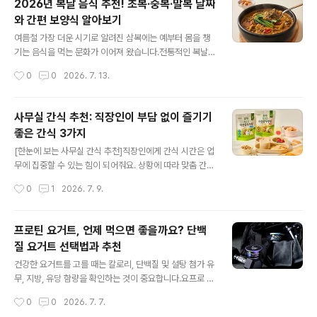
2026년 복날 음식 추천! 초복·중복·말복 날짜
유는 무엇일까요?여행을 준비할 때 가장 고민되는 것 중 하
와 간편 보양식 알아보기
나는 ‘무엇을 먹을지’ 에요.특히 바비큐 파티가 예정되어 있
글 내용
다면, 같이 먹을 메뉴를 정하고, 식재료를 준비하고, 남은
여름철 가장 더운 시기로 알려진 삼복에는 예부터 몸을 챙
음식을 처리하는 과정에 생각보다 많은 시간이 필요해요.
기는 음식을 먹는 문화가 이어져 왔습니다.전통적인 복날
아래와 같은 고민을 해본 사람들에게 밀키트는 좋은 선택
음식으로는 삼계탕, 추어탕 등이 있으며 취향에 따라 다양
작성시간
0
0
2026. 7. 13.
이 될 거에요.어떤 음식을 준비해야 할까? 재료를 얼마나
한 메뉴를 선택할 수 있습니다.바쁜 일상에서는 조리 부담
챙겨야 할까? 여행지에..
을 줄인 풀무원 간편 제품으로 복날 음식을 준비할 수 있습
니다. 2026년 초복·중복·말복 날짜는 언제일까요?2026
사무실 간식 추천: 직장인이 부담 없이 즐기기
년 삼복 날짜를 미리 확인하고, 소중한 사람들과의 식사 계
좋은 간식 3가지
획을 세워보세요.[2026년 삼복 날짜]구분 날짜 의미 초복
글 내용
2026년 7월 15일 (수) 삼복의 시작 중복 2026년 7월 2
[한눈에 보는 사무실 간식 추천]직장인에게 간식 시간은 업
5일 (토) 더위가 이어지는 시기 말복 2026년 8월 14일
무에 집중할 수 있는 힘이 되어줘요. 상황에 따라 맞춤 간식
(금) 삼복의 마지막 ‘복날’은 어디에서 유래했나요?'복날'은
을 즐겨보세요.담백하고 부담 없이 즐기고 싶을 때 → 특등
작성시간
0
1
2026. 7. 9.
'삼복'이라고도 불리며, 일 년 중 가장 더운 기간을 의미..
급 국산콩 두부칩 (오리지널, 감자)업무 중 간편하게 과일
을 먹고 싶을 때 → 아임리얼 100 고농축 타트체리상큼한
맛으로 기분 전환하고 싶을 때 → 풀스키친 에너젤 회사에
프로틴 요거트, 언제 먹으면 좋을까요? 단백
서 간식을 찾는 이유는 무엇일까요?직장인에게 간식은 허
질 요거트 선택법과 추천
기를 달래는 것뿐 아니라 그 이상의 의미를 가져요.바쁜 업
글 내용
무 속에서 짧은 휴식 시간을 주고,동료와 자연스럽게 소통
건강한 요거트를 고를 때는 칼로리, 단백질 및 설탕 첨가 유
할 수 있는 매개체가 돼요.잠시 쉬어가는 휴식 시간: 업무
무, 지방, 유당 함량을 확인하는 것이 중요합니다.요프로 프
중 짧은 휴식과 전환의 시간은 업무 흐름을 조절하고 일상
로틴 요거트는 무지방, 락토프리 제품이며, 고함량의 단백
작성시간
0
0
2026. 7. 7.
에 작은 즐거움을 더하는 역할을 해요.점심과 저녁 사이 허
질이 함유되어 있어요.프로틴 요거트에 다른 재료를 추가