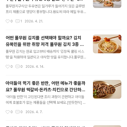
제안해주는‘개인 맞춤형 식단관리 플랫폼’이에요.바쁜 직
글 내용
피 정리
장인과 1인 가구가매번 식사 메뉴를 고민할 필요 없이,나에
풀무원지구식단 두유면은 밀가루가 들어가지 않은 글루텐
게 딱 맞는 건강한 한 끼를 정기적으로 받아볼 수 있어요.하
프리 제품으로 영양이 풍부합니다.용도에 따라 메밀 두유
루에 한 끼라도 건강한 식사를 하고 싶다면,디자인밀 도시
면(구수한 맛), 얇은 두유면(소면 대용), 납작 두유면(칼국
작성시간
0
1
2026. 4. 21.
락을 선택해 보세요. 든든한 집밥이 필요할 때는 어떤 도시
수 대용) 중 선택할 수 있으며 번거롭게 삶을 필요 없이 충
락이 좋은가요?풀무원 '시그니처 밸런스 식단'은..
진수만 버리고 바로 취식 가능해 식단 관리가 간편합니다.
밀가루면을 대체할 수 있는 면은 어떤 제품이 있을까요?1.
어떤 풀무원 김치를 선택해야 할까요? 김치
메밀의 구수함을 느끼고 싶다면? : 메밀 두유면풀무원 메밀
유목민을 위한 취향 저격 풀무원 김치 3종 추
두유면은 글로벌 트렌드 리서치 기업 민텔(Mintel)이 선정
글 내용
천 및 비교
한 '2026 민텔 최고 혁신상' 식음료 부문 최종 우승작으로
풀무원 김치는 원료 입고부터 배송까지 '김장독 쿨링 시스
선정되었어요. 소비자 인사이트를 바탕으로 기능성·풍미·
템'을 적용하여 일관되고 아삭한 맛을 유지합니다.풀무원
매력을 모두 잡은 제품이라는 평가를 받았는데요.볶음메밀
김치 중에서 맵지 않고 시원하여 아이들도 잘 먹는 '썰은김
작성시간
0
0
2026. 4. 14.
가루를 넣어 구수한 향미를 자랑하고,탄탄한 면발의 식감
치 톡톡', 매콤한 마늘 감칠맛이 돋보이는 '칼국수 김치', 젓
을 느낄 수 있어요.[메밀 ..
갈 없이 깔끔한 '깔끔한 썰은김치 비건 (Vegan)' 등 세 가
지 라인업을 소개합니다.개인의 입맛, 곁들이는 요리, 식단
아이들이 먹기 좋은 반찬, 어떤 메뉴가 좋을까
(비건 등)에 맞춰 최애 김치를 찾아보세요. 나에게 맞는 풀
요? 풀무원 떡갈비·돈카츠·치킨으로 간단하게
무원 김치 찾기 30초 체크리스트아이 반찬용: 아이들이 맵
글 내용
완성!
지 않게 잘 먹는 시원한 김치를 찾는다면 ' 썰은김치 톡
'아이들 반찬’이 고민된다면 조리 과정이 간편하고 아이들
톡'를 선택해 보세요.면 요리 러버: 칼국수나 수제비를 먹을
에게 호불호가 없는 제품들을 선택해 보세요.[반듯한식] 수
때 알싸하고 매콤하게 곁들일 김치가 필요하다면 '칼국수
제식감 떡갈비는 육즙이 가득하고 달달한 풍미를 느낄 수
작성시간
0
0
2026. 4. 7.
김치'가 제격이에요.비건/알레르기: 새우 알레르기가 있거
있어요블럭치즈 돈카츠는 고기와 치즈의 조화가 돋보여요
나 비건 식사를 ..
허니퐁당 매콤치킨은 매콤달콤한 맛을 부드럽게 즐길 수
있어요 온 가족이 좋아하는 실패 없는 밥반찬은 무엇인가