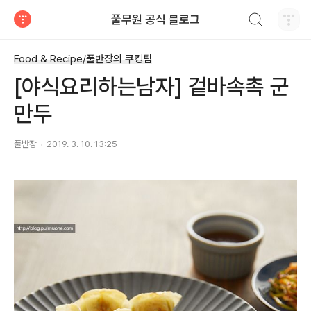
검색하기
풀무원 공식 블로그
티스토리
Food & Recipe/풀반장의 쿠킹팁
[야식요리하는남자] 겉바속촉 군
만두
풀반장
2019. 3. 10. 13:25