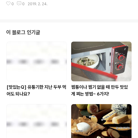
흑설탕 1큰술}, 차슈조림장재료{생강 1큰술, 진간장 3큰술,
0
0
2019. 2. 24.
는 노하우와 센스는 발군! 이번엔 길고 깊은 겨울밤에 잘 어
흑설탕 1큰술, 꿀 2..
울리는 야식 요리에 도전해봤습니다. 준비하세요 풀무원
오뎅나베 해물소스[http://bit.ly/2Nf4MI0] 1팩, 대파 1/2
대, 새송이버섯 1/2개, 표고버섯 2개, 홍고추 1개, 쑥갓 한
줌, 물 530ml만들어보세요 1. 대파는 어슷 썰어요. 2. 새
이 블로그 인기글
송이 버섯은 밑동을 제거하고 삼등분한 뒤 납작하게 썰어
요. 3. 홍고추는 꼭지를 떼고 어슷 썰어요. 4. 표고버섯은
밑동을 제거해요. 5. 1개는 윗부분에 8각으로 칼집내요. 6.
1개는 납작하게 썰어요. 7. 풀무원 #오뎅나베..
[맛있는Q] 유통기한 지난 두부 먹
찜통이나 찜기 없을 때 만두 맛있
어도 되나요?
게 찌는 방법~ 6가지!