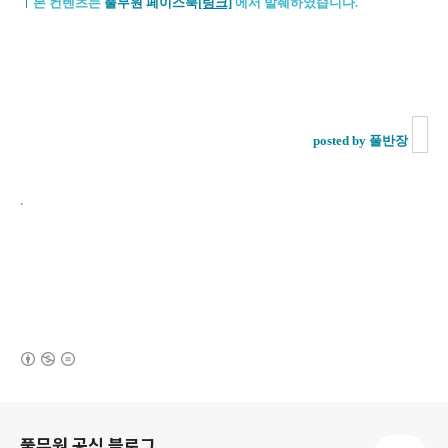
ㅣ
본 컨텐츠는
풀무원 페이스북
[링크]
에서 발췌하였습니다.
posted by 풀반장
.
(새창열림)
로그 정보
풀무원 공식 블로그