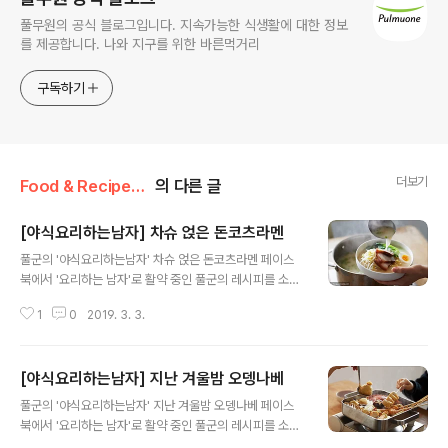
풀무원의 공식 블로그입니다. 지속가능한 식생활에 대한 정보
를 제공합니다. 나와 지구를 위한 바른먹거리
구독하기
더보기
Food & Recipe/풀반장의 쿠킹팁
의 다른 글
[야식요리하는남자] 차슈 얹은 돈코츠라멘
글 내용
풀군의 '야식요리하는남자' 차슈 얹은 돈코츠라멘 페이스
북에서 '요리하는 남자'로 활약 중인 풀군의 레시피를 소개
합니다. 다소 투박한 남자의 요리이지만 풀군만의 톡톡 튀
1
0
2019. 3. 3.
는 노하우와 센스는 발군! 아직은 쌀쌀한 봄밤에 어울리는
뜨끈뜨끈 야식 요리에 도전해봤습니다. 준비하세요 풀무원
_돈코츠라멘[http://bit.ly/2Xmvpjd] 1봉, 촉촉란[htt
[야식요리하는남자] 지난 겨울밤 오뎅나베
p://bit.ly/2lC5dza] 1개, 풀무원 국산숙주 100g, 청경채
글 내용
1개, 쪽파 1대, 통삼겹살 1덩어리, 차슈육수재료{물 1리터,
풀군의 '야식요리하는남자' 지난 겨울밤 오뎅나베 페이스
양파 1/2개, 대파 1뿌리, 마늘 3톨, 디포리 4마리, 다시마 1
북에서 '요리하는 남자'로 활약 중인 풀군의 레시피를 소개
장(10cm), 통후추 1작은술, 청양고추 1개, 진간장 10큰술,
합니다. 다소 투박한 남자의 요리이지만 풀군만의 톡톡 튀