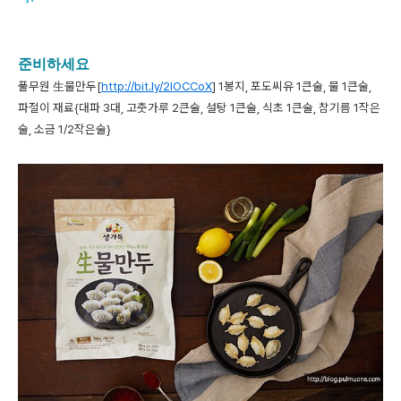
준비하세요
풀무원 生물만두[
http://bit.ly/2IOCCoX
] 1봉지, 포도씨유 1큰술, 물 1큰술,
파절이 재료{대파 3대, 고춧가루 2큰술, 설탕 1큰술, 식초 1큰술, 참기름 1작은
술, 소금 1/2작은술}