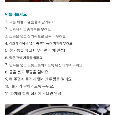
만들어보세요
1.
파는 채썰어 얼음물에 담가둬요.
2.
건져내서 고춧가루를 뿌려요.
3.
소금을 넣고 젓가락으로 살짝 버무려요.
4.
식초에 설탕을 넣어 충분히 녹여 파채에 뿌려요.
5.
참기름을 넣고 버무리면 파채 완성!
6.
달군 팬에 기름을 둘러요.
7.
만두를 넣고 노릇노릇해지도록 뒤집어가며 구워요.
물을 붓고 뚜껑을 덮어요.
8.
9. 팬 뚜껑에 물기가 맺히면 뚜껑을 열어요.
10. 물기가 날아가도록 구워요.
11. 파채와 함께 접시에 담으면 완성!