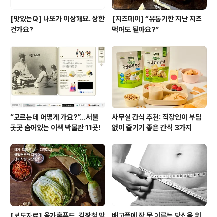
[맛있는Q] 나또가 이상해요. 상한
[치즈데이] “유통기한 지난 치즈
건가요?
먹어도 될까요?”
“모르는데 어떻게 가요?”...서울
사무실 간식 추천: 직장인이 부담
곳곳 숨어있는 이색 박물관 11곳!
없이 즐기기 좋은 간식 3가지
[보도자료] 올가홀푸드, 김장철 맞
배고픔에 잠 못 이루는 당신을 위