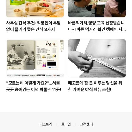
사무실 간식 추천: 직장인이 부담
바른먹거리,영양 교육 신청받습니
없이 즐기기 좋은 간식 3가지
다~! 바른 먹거리 확인 캠페인 사
이트 오픈!
“모르는데 어떻게 가요?”...서울
배고픔에 잠 못 이루는 당신을 위
곳곳 숨어있는 이색 박물관 11곳!
한 가벼운 야식 메뉴 추천!
의안내
티스토리
로그인
고객센터