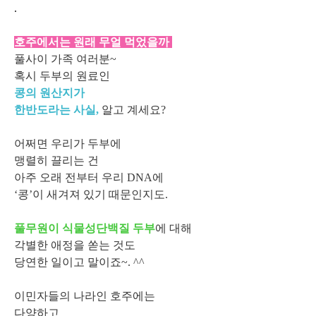
.
호주에서는 원래 무얼 먹었을까
풀사이 가족 여러분~
혹시 두부의 원료인
콩의 원산지가
한반도라는 사실,
알고 계세요?
어쩌면 우리가 두부에
맹렬히 끌리는 건
아주 오래 전부터 우리 DNA에
‘콩’이 새겨져 있기 때문인지도.
풀무원이 식물성단백질 두부
에 대해
각별한 애정을 쏟는 것도
당연한 일이고 말이죠~. ^^
이민자들의 나라인 호주에는
다양하고