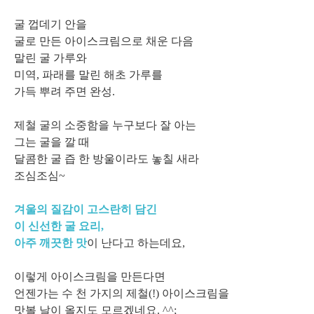
굴 껍데기 안을
굴로 만든 아이스크림으로 채운 다음
말린 굴 가루와
미역, 파래를 말린 해초 가루를
가득 뿌려 주면 완성.
제철 굴의 소중함을 누구보다 잘 아는
그는 굴을 깔 때
달콤한 굴 즙 한 방울이라도 놓칠 새라
조심조심~
겨울의 질감이 고스란히 담긴
이 신선한 굴 요리,
아주 깨끗한 맛
이 난다고 하는데요,
이렇게 아이스크림을 만든다면
언젠가는 수 천 가지의 제철(!) 아이스크림을
맛볼 날이 올지도 모르겠네요. ^^;