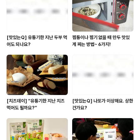
포스트를 통해 전격! 공개합니다~. ^^ 오늘은 우선 그 중 첫
번..
[맛있는Q] 유통기한 지난 두부 먹
찜통이나 찜기 없을 때 만두 맛있
어도 되나요?
게 찌는 방법~ 6가지!
[치즈데이] “유통기한 지난 치즈
[맛있는Q] 나또가 이상해요. 상한
먹어도 될까요?”
건가요?