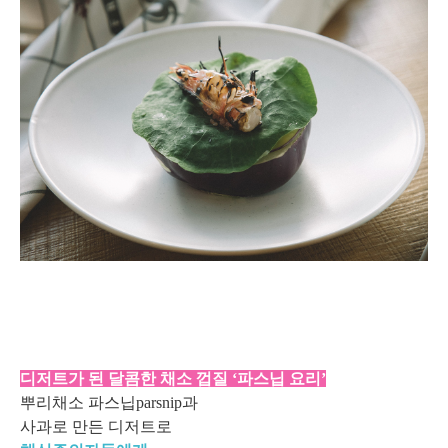
디저트가 된 달콤한 채소 껍질 ‘파스닙 요리’
뿌리채소 파스닙parsnip과
사과로 만든 디저트로