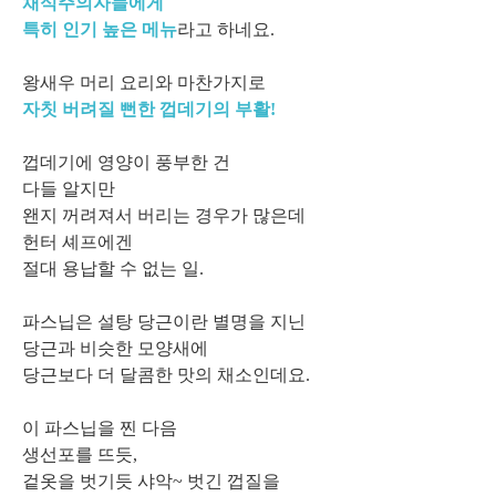
채식주의자들에게
특히 인기 높은 메뉴
라고 하네요.
왕새우 머리 요리와 마찬가지로
자칫 버려질 뻔한 껍데기의 부활!
껍데기에 영양이 풍부한 건
다들 알지만
왠지 꺼려져서 버리는 경우가 많은데
헌터 셰프에겐
절대 용납할 수 없는 일.
파스닙은 설탕 당근이란 별명을 지닌
당근과 비슷한 모양새에
당근보다 더 달콤한 맛의 채소인데요.
이 파스닙을 찐 다음
생선포를 뜨듯,
겉옷을 벗기듯 샤악~ 벗긴 껍질을