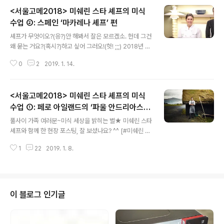
면... 밥상?! 무슨 말도 안되는 이야기냐 싶겠지만 실제로 식
<서울고메2018> 미쉐린 스타 셰프의 미식
습관을 바꾸는 것만으로도 정말로 지구 환경을 개선할 수
있다는 사실을... 풀무원의 연구개발센터인 풀무원기술원
수업 ②: 스페인 ‘마카레나 셰프’ 편
글 내용
의 남기선 박사님께서 집필한 '식사혁명'을 통해 확인할 수
셰프가 무엇이오?(응?)안 해봐서 잘은 모르겠소. 헌데 그건
있었는데요. 이 책은 인간과 함께해온 음식의 역사와 본질
왜 묻는 거요?(혹시?)하고 싶어 그러오!(헛! ;;;) 2018년 최
적인 의미에 대해 탐구하면서 '세상을 바꾸는 더 나은 밥
고, 최대의 드라마로 꼽히는드라마 속 애신 애기씨와 미 해
상'에 대한 고민을 담은 인문학 도서예요. 단순히 허기를 채
0
2
2019. 1. 14.
병대 대위 유진 초이 사이에 오간명대사 “러브가 무엇이
우거나 입맛에 맞추는 음..
오?”, 다들, 기억나시죠? ^^ 러브는 그리워하고, 좋아하고,
아끼고,소중히 여기는 마음. 셰프는 요리하는 사람. 음식을
<서울고메2018> 미쉐린 스타 셰프의 미식
러브하는 우리는 먹는 사람이자 또 요리하는 사람. 우리가
먹고 요리하는 일은 때때로 총 쏘는 거보다 더 어렵고 그보
수업 ①: 페로 아일랜드의 ‘파울 안드리아스
글 내용
다 더 위험한(!) 일일 수도 있습니다. 물론 그 반대일 수도
지스카 셰프’ 편
풀사이 가족 여러분~미식 세상을 밝히는 별★ 미쉐린 스타
있죠. ‘지구를 살리는 미래의 식탁’에 대해다양한 이야기가
셰프와 함께 한 현장 포스팅, 잘 보셨나요? ^^ [#미쉐린 스
오고갔던 마스터클래스. 오늘은 스페인에서 온 마카레나
타 셰프들이 전한 ‘지구를 살리는 식탁’ - 마스터클래스 보
데 카스트로 셰프와 함께 합니다~. ^^ [미쉐린 스타 셰프..
1
22
2019. 1. 8.
러 가기] 이번 행사의 주제는 ‘지구를 살리는 미래의 식탁F
eeding the Planet’. 페로 아일랜드와 스페인, 호주에서
온미쉐린 스타 셰프들이 환경을 고민한 그들의 요리 철학
을 나누고,이산화탄소 배출을 줄이는 지속가능한 요리들을
선보여 의미가 더욱 깊었는데요. 우리의 부엌과 식탁에서
이 블로그 인기글
실천할 수 있는 맛있고 건강한 팁이 무척 많았답니다. 후후
~ 미쉐린 스타 셰프들의 요리 비법, 궁금하시죠? 풀사이 가
족 여러분을 위해 그날의 알찬 수업 내용을 앞으로 3편의