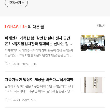
구독하기
더보기
LOHAS Life
의 다른 글
미세먼지 가득한 봄, 갈만한 실내 전시 공간
은? <뮤지엄김치간과 함께하는 신나는 김치
글 내용
체험>
미세먼지가 심해질수록우리의 집밖 활동이 점점 줄어들게
되는데요~. 그렇지만 봄기운이 완연해지는3월을 맞아 하
루종일 집에만 있을 수도 없는 법~!잘 찾아보면 외출할만
1
8
2019. 3. 18.
한 실내공간(?)들이 많답니다! 그중 가장 대표적인 곳은 박
물관~!'쾌적한 실내''유익한 전시' 요즘같은때 아이들과 함
께 가기에최고의 공간 맞죠? 그런데 여기에'즐거운 체험'까
지속가능한 밥상이 세상을 바꾼다...'식사혁명'
지 추가 된다면?! 어머! 여긴 꼭 가야해!!풀무원이 운영하는
글 내용
김치박물관인사동 '뮤지엄김치간(www.kimchikan.co
풀사이 가족 여러분은 지구를 위해 어떤 노력을 하고 있나
m)'에 오시면 쾌적한 실내에서 유익한 전시도 보고즐거운
요? 헉! 지구라니.... 너무 먼 이야기 같아서 실행은 커녕 느
체험까지 할 수 있답니다~!뿐만 아니라 한복도 무료로 빌
낌조차 잘 안오시죠? 아마 다들 그럴거예요. 풀반장도 그랬
려주고~직접 담근 김치도 가져갈 수 있다는 사실! '뮤지엄
1
21
2019. 7. 3.
으니까요. 하지만 알고보면 지구를 생각하고, 나와 우리 아
김치간'이 좀더 궁금하시다구요? '뮤지엄김치간'이 자랑하
이들을 위하는 일은 생각보다 가까이 있더라구요. 이를테
는'어린이 김치탐험대'를 따..