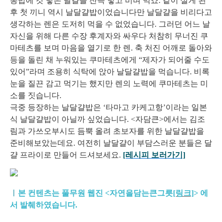
봉밥에 갓 낳은 달걀을 잔뜩 넣고 비벼 먹죠. 같이 살게 된
후 첫 끼니 역시 날달걀밥이었습니다만 날달걀을 비리다고
생각하는 렌은 도저히 먹을 수 없었습니다. 그러던 어느 날
자신을 위해 다른 수장 후계자와 싸우다 처참히 무너진 쿠
마테츠를 보며 마음을 열기로 한 렌. 축 처진 어깨로 돌아와
등을 돌린 채 누워있는 쿠마테츠에게 “제자가 되어줄 수도
있어”라며 조용히 식탁에 앉아 날달걀밥을 먹습니다. 비록
눈을 질끈 감고 먹기는 했지만 렌의 노력에 쿠마테츠는 미
소를 짓습니다.
극중 등장하는 날달걀밥은 ‘타마고 카케고항’이라는 일본
식 날달걀밥이 아닐까 싶었습니다. <자담큰>에서는 김조
림과 가쓰오부시도 듬뿍 올려 초보자를 위한 날달걀밥을
준비해보았는데요. 여전히 날달걀이 부담스러운 분들은 달
걀 프라이로 만들어 드셔보세요.
[레시피 보러가기]
ㅣ
본 컨텐츠는 풀무원 웹진 <자연을담는큰그릇
[링크]
>
에
서 발췌하였습니다.