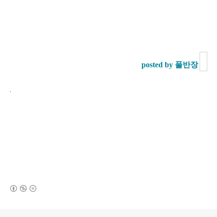
posted by 풀반장
.
(새창열림)
로그 정보