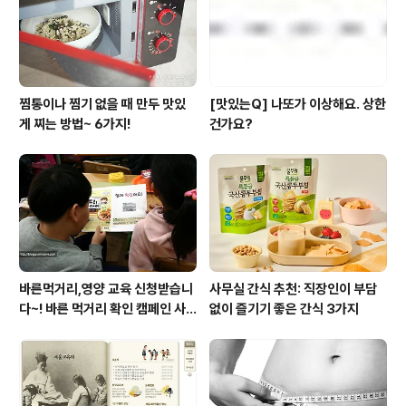
찜통이나 찜기 없을 때 만두 맛있
[맛있는Q] 나또가 이상해요. 상한
게 찌는 방법~ 6가지!
건가요?
바른먹거리,영양 교육 신청받습니
사무실 간식 추천: 직장인이 부담
다~! 바른 먹거리 확인 캠페인 사
없이 즐기기 좋은 간식 3가지
이트 오픈!