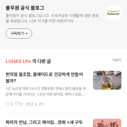
풀무원 공식 블로그
풀무원의 공식 블로그입니다. 지속가능한 식생활에 대한 정보
를 제공합니다. 나와 지구를 위한 바른먹거리
구독하기
더보기
LOHAS Life
의 다른 글
편의점 꿀조합, 홈메이드로 건강하게 만들어
볼까?
글 내용
1년 365일 하루 24시간 연중무휴! 언제나 환한 불빛을 켜
둔채 우리를 기다리는 그곳은 바로 편의점. 과자나 음료를
팔던 수준을 넘어 이제는 한상 거하게 차릴 수 있을 정도로
0
0
2017. 6. 27.
즉석식품들의 총집결이라 할 수 있는데요. 이제는 편의점
의 다양한 제품들을 하나로 합쳐 새로운 꿀조합을 만들어
내는 것이 인기라고 하네요. 가장 유명한 떡볶이 + 라면 +
파리의 만남, 그리고 헤어짐…영화 <새 구두
치즈 조합부터~ 만두 + 컵라면, 과자 + 스트링치즈 등등!