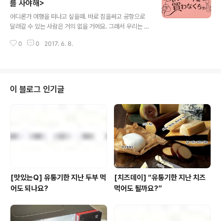
상상 이상의 다양한 레시피가 쏟아져 나오고 있는데요. 그
를 사야해>
글 내용
중에서 3가지를 골라 풀무원식으로 조금 더 건강하게 만들
어디론가 여행을 떠나고 싶을때. 바로 짐을싸고 공항으로
어보기로 했답니다~! 그전에 잠깐! 요리에 앞서 편의점 꿀
달려갈 수 있는 사람은 거의 없을 거에요. 그래서 우리는 그
조합에 대해 조금 더 자세히 알아보는 시간을 가져볼까 하
럴때마다 가고싶은 나라의 모습을 담은 드라마나 영화들을
는데 어떠세요? [레시피는 주말마다 한편씩 공개됩니다.]
0
0
2017. 6. 8.
보곤하죠~ 많은 사람들의 로망중 하나인 프랑스 파리. 그
편의점 꿀조합에 건강 한 ..
곳의 모습을 너무도 예쁘게 담은 영화가 있어서 추천해드
리려고해요. 물론 풀사이 답게 그 영화 속 요리와 함께 말이
죠~ 영화의 제목은 포토그래퍼인 남자 주인공이 파리에서
만나게된 연상의 여자와 사랑에 빠지는 내용이죠. 여행지
이 블로그 인기글
에서의 만남. 사랑. 그리고 헤어짐. 그 과정에서 아름답게
그려지는 파리의 일상까지.. 파리가 궁금한 분들이라면 한
번쯤은 봐야하는 작품으로 강력히 추천하는 바입니다~! ㅎ
ㅎ파리의 만남, 그리고 헤어짐 영화 +그 영화 많은 사람들
이 최고의 일본 영화로 를 꼽곤 합니다..
[맛있는Q] 유통기한 지난 두부 먹
[치즈데이] “유통기한 지난 치즈
어도 되나요?
먹어도 될까요?”