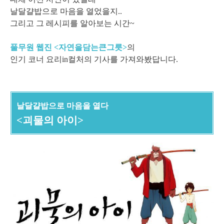
날달걀밥으로 마음을 열었을지..
그리고 그 레시피를 알아보는 시간~
풀무원 웹진 <자연을담는큰그릇>
의
인기 코너 요리in컬처의 기사를 가져와봤답니다.
날달걀밥으로 마음을 열다
<괴물의 아이>