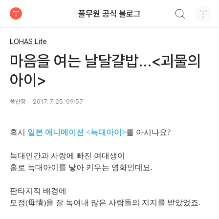
검색하기
풀무원 공식 블로그
티스토리
LOHAS Life
마음을 여는 날달걀밥…<괴물의
아이>
풀반장
2017. 7. 25. 09:57
혹시
일본 애니메이션 <늑대아이>
를 아시나요?
늑대인간과 사랑에 빠진 여대생이
홀로 늑대아이를 낳아 키우는 영화인데요.
판타지적 배경에
모정(母情)을 잘 녹여내 많은 사람들의 지지를 받았었죠.