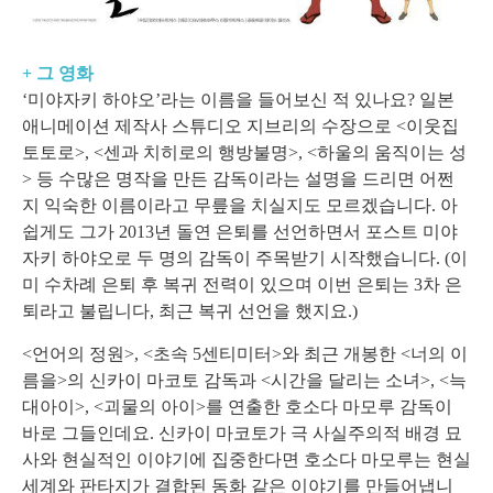
+ 그 영화
‘미야자키 하야오’라는 이름을 들어보신 적 있나요? 일본
애니메이션 제작사 스튜디오 지브리의 수장으로 <이웃집
토토로>, <센과 치히로의 행방불명>, <하울의 움직이는 성
> 등 수많은 명작을 만든 감독이라는 설명을 드리면 어쩐
지 익숙한 이름이라고 무릎을 치실지도 모르겠습니다. 아
쉽게도 그가 2013년 돌연 은퇴를 선언하면서 포스트 미야
자키 하야오로 두 명의 감독이 주목받기 시작했습니다. (이
미 수차례 은퇴 후 복귀 전력이 있으며 이번 은퇴는 3차 은
퇴라고 불립니다, 최근 복귀 선언을 했지요.)
<언어의 정원>, <초속 5센티미터>와 최근 개봉한 <너의 이
름을>의 신카이 마코토 감독과 <시간을 달리는 소녀>, <늑
대아이>, <괴물의 아이>를 연출한 호소다 마모루 감독이
바로 그들인데요. 신카이 마코토가 극 사실주의적 배경 묘
사와 현실적인 이야기에 집중한다면 호소다 마모루는 현실
세계와 판타지가 결합된 동화 같은 이야기를 만들어냅니