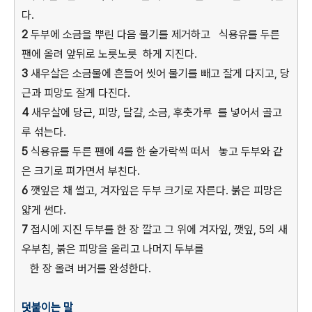
다.
2
두부에 소금을 뿌린 다음 물기를 제거하고 식용유를 두른
팬에 올려 앞뒤로 노릇노릇 하게 지진다.
3
새우살은 소금물에 흔들어 씻어 물기를 빼고 잘게 다지고, 당
근과 피망도 잘게 다진다.
4
새우살에 당근, 피망, 달걀, 소금, 후춧가루 를 넣어서 골고
루 섞는다.
5
식용유를 두른 팬에 4를 한 숟가락씩 떠서 놓고 두부와 같
은 크기로 펴가면서 부친다.
6
깻잎은 채 썰고, 겨자잎은 두부 크기로 자른다. 붉은 피망은
얇게 썬다.
7
접시에 지진 두부를 한 장 깔고 그 위에 겨자잎, 깻잎, 5의 새
우부침, 붉은 피망을 올리고 나머지 두부를
한 장 올려 버거를 완성한다.
덧붙이는 말