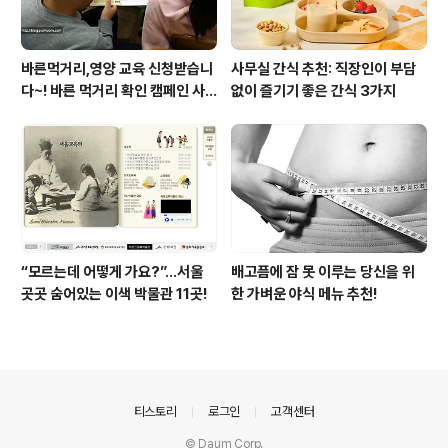
바른먹거리,영양 교육 신청받습니
사무실 간식 추천: 직장인이 부담
다~! 바른 먹거리 확인 캠페인 사
없이 즐기기 좋은 간식 3가지
이트 오픈!
“모르는데 어떻게 가요?”...서울
배고픔에 잠 못 이루는 당신을 위
곳곳 숨어있는 이색 박물관 11곳!
한 가벼운 야식 메뉴 추천!
의안내
티스토리
로그인
고객센터
© Daum Corp.