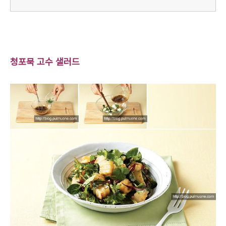
청포묵 고수 샐러드