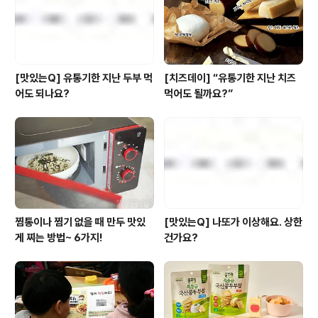
연근, 우엉, 버섯 등이 있는데요. 특히 이중에서도 연근은
식이섬유와 비타민C도 풍부할 뿐만..
[맛있는Q] 유통기한 지난 두부 먹
[치즈데이] “유통기한 지난 치즈
어도 되나요?
먹어도 될까요?”
찜통이나 찜기 없을 때 만두 맛있
[맛있는Q] 나또가 이상해요. 상한
게 찌는 방법~ 6가지!
건가요?