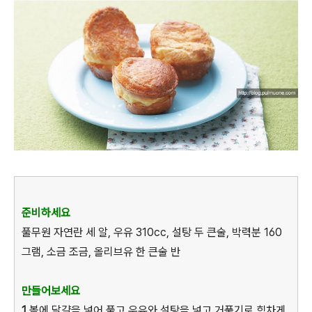
준비하세요
풀무원 자연란 세 알, 우유 310cc, 설탕 두 큰술, 박력분 160
그램, 소금 조금, 올리브유 한 큰술 반
만들어보세요
1
볼에 달걀을 넣어 풀고 우유와 설탕을 넣고 거품기로 힘차게