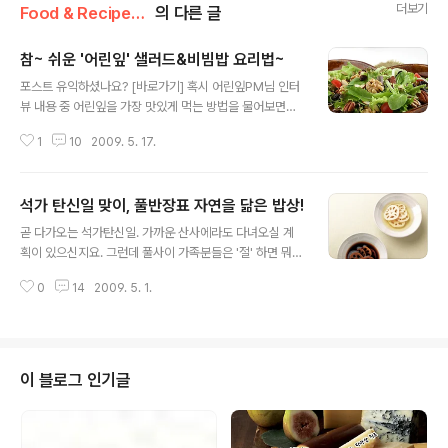
더보기
Food & Recipe/건강 레시피
의 다른 글
참~ 쉬운 '어린잎' 샐러드&비빔밥 요리법~
글 내용
포스트 유익하셨나요? [바로가기] 혹시 어린잎PM님 인터
뷰 내용 중 어린잎을 가장 맛있게 먹는 방법을 물어보면서
했던 저의 약속이 생각나시는지요~ 오늘은 이 풀반장, 그
1
10
2009. 5. 17.
약속을 지키는 날입니다. 음하하하~ 이름하여 영양 가득
맛도 듬뿍 업그레이드할 수 있는 퐌타스틱하고 엘레강스한
어린잎 요리 레시피 (헥헥. 제목 만들다가 숨넘어가는 풀반
석가 탄신일 맞이, 풀반장표 자연을 닮은 밥상!
장) 어린잎PM님께서 우리 풀사이 식구들에게만 살짝 공개
글 내용
하고 싶으시다며 저에게 특별히 보내주신 뜨끈뜨끈한 레시
곧 다가오는 석가탄신일. 가까운 산사에라도 다녀오실 계
피이지 말입니다. 자 그럼 지금부터 어린잎을 활용한 레시
획이 있으신지요. 그런데 풀사이 가족분들은 '절' 하면 뭐가
피 한번 살펴 볼까요? 고고씽~ (둘이 먹다 하나가 죽어도
생각나세요? 저 풀반장은 직업병인지 '절'하면 '사찰음
모를 그 맛!) 1. 견과샐러드 (1인분 190kcal - 소스칼로리
0
14
2009. 5. 1.
식'이 떠오르지 뭡니까. ㅋㅋ 혹시 사찰음식 드셔보셨나요?
미포함) 재료 : 어린잎, 호두, 피칸, 슬라이스아몬드, 호박
안 먹어봤으면 말을 하지 마세요~ ^^ 이 풀반장, 사찰음식
씨, 건포도 [만들기..
을 한번 먹어본 후로는 그 담백하고 깔끔한 맛을 아직까지
도 잊지 못하고 있답니다. 사실 사찰음식이야말로 진정한
슬로 푸드, 로하스적인 음식으로 꼽히죠. 인공적인 식품첨
이 블로그 인기글
가물도 절대 들어가지 않고 냄새나 자극성이 강한 재료도
들어가지 않는 데다가 주로 채소로 이뤄진 식단이고, 또 소
식들을 하시지요. 바로 이런 사찰음식을 만드는 재료에는