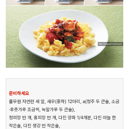
준비하세요
풀무원 자연란 세 알, 새우(중하) 12마리, a{청주 두 큰술, 소금
·후춧가루 조금씩, 녹말가루 두 큰술},
청피망 반 개, 홍피망 반 개, 다진 양파 1/4개분, 다진 마늘 한
작은술, 다진 생강 반 작은술,