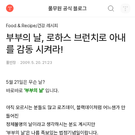
검색하기
풀무원 공식 블로그
티스토리
Food & Recipe/건강 레시피
부부의 날, 로하스 브런치로 아내
를 감동 시켜라!
풀반장
2009. 5. 20. 21:23
5월 21일은 무슨 날?
바로바로
'부부의 날'
입니다.
아직 모르시는 분들도 많고 로즈데이, 블랙데이처럼 어느샌가 만
들어진
정체불명의 날이라고 생각하시는 분도 계시지만
'부부의 날'은 나름 족보있는 법정기념일이랍니다.