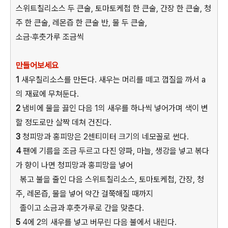
스위트칠리소스 두 큰술, 토마토케첩 한 큰술, 간장 한 큰술, 청
주 한 큰술, 레몬즙 한 큰술 반, 물 두 큰술,
소금·후춧가루 조금씩
만들어보세요
1
새우칠리소스를 만든다. 새우는 머리를 떼고 껍질을 까서 a
의 재료에 무쳐둔다.
2
냄비에 물을 끓인 다음 1의 새우를 하나씩 넣어가며 색이 변
할 정도로만 살짝 데쳐 건진다.
3
청피망과 홍피망은 2센티미터 크기의 네모꼴로 썬다.
4
팬에 기름을 조금 두르고 다진 양파, 마늘, 생강을 넣고 볶다
가 향이 나면 청피망과 홍피망을 넣어
볶고 불을 줄인 다음 스위트칠리소스, 토마토케첩, 간장, 청
주, 레몬즙, 물을 넣어 약간 걸쭉해질 때까지
졸이고 소금과 후춧가루로 간을 맞춘다.
5
4에 2의 새우를 넣고 버무린 다음 불에서 내린다.