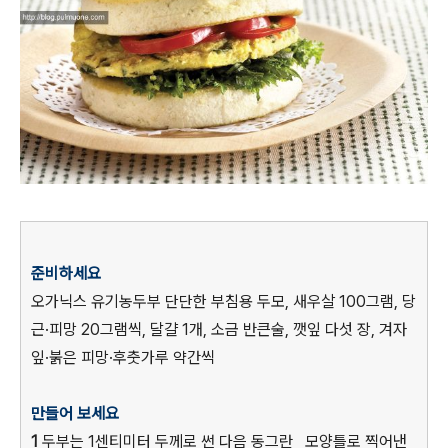
준비하세요
오가닉스 유기농두부 단단한 부침용 두모, 새우살 100그램, 당
근·피망 20그램씩, 달걀 1개, 소금 반큰술, 깻잎 다섯 장, 겨자
잎·붉은 피망·후춧가루 약간씩
만들어 보세요
1
두부는 1센티미터 두께로 썬 다음 동그란 모양틀로 찍어낸