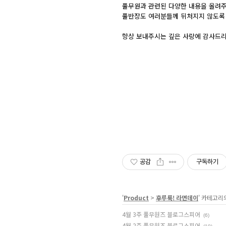
풀무원과 관련된 다양한 내용을 올려
풀반장도 여러분들께 뒤처지지 않도록 
항상 보내주시는 깊은 사랑에 감사드리
공감
구독하기
'
Product
>
후루룩! 라면데이
' 카테고리
4월 3주 풀무원즈 블로그스피어
(6)
4월 2주 풀무원즈 블로그스피어