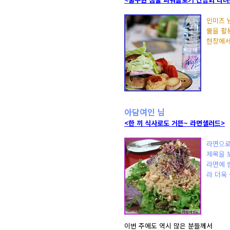
인미즈 
물을 활
현장에서
아담여인 님
<한 끼 식사로도 거뜬~ 라면샐러드>
라면으로
제목을 
라면에 
라 더욱
이번 주에도 역시 많은 분들께서