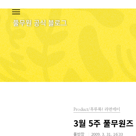
본문 바로가기
Product/후루룩! 라면데이
3월 5주 풀무원
풀반장
2009. 3. 31. 16:33