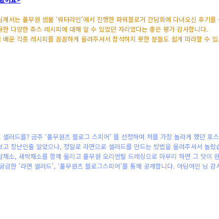
님께서는 풀무원 샘물 ‘워터라인’에서 진행한 파워블로거 간담회에 다녀오신 후기를
용한 다양한 쥬스 레시피에 대해 알 수 있었던 자리였다는 좋은 평가 감사합니다.
 배운 각종 레시피를 꼼꼼하게 올려주셔서 참석하지 못한 분들도 쉽게 따라할 수 있
 샐러드를? 금주 ‘풀무원즈 블로그 스피어’ 를 선정하며 저를 가장 놀라게 했던 포스
보고 장난인줄 알았으나, 정말로 라면으로 샐러드를 만드는 방법을 올려주셔서 놀랐
쌈채소, 새싹채소를 함께 올리고 풀무원 오리엔탈 드레싱으로 마무리 하면 그 맛이 
 궁금한 '라면 샐러드', ‘풀무원즈 블로그스피어’를 통해 공개합니다. 아담여인 님 감