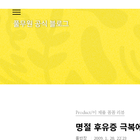
본문 바로가기
Product/이 제품 꼼꼼 리뷰
명절 후유증 극복
풀반장
2009. 1. 28. 22:23