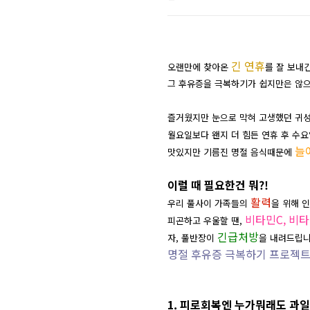
긴 연휴
오랜만에 찾아온
를 잘 보내
그 후유증을 극복하기가 쉽지만은 않
NDRkOTQ4MjgzYzgwZGQ1YzE1YT
즐거웠지만 눈으로 막혀 고생했던 귀
월요일보다 왠지 더 힘든
연휴 후 수요
늘
맛있지만 기름진 명절 음식때문에
이럴 때 필요한건 뭐?!
활력
우리 풀사이 가족들의
을 위해 
비타민C, 비타
피곤하고 우울할 땐,
긴급처방
자, 풀반장이
을 내려드립니
명절 후유증 극복하기 프로젝트
1. 피로회복엔 누가뭐래도 과일