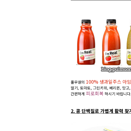
100% 생과일주스 아
풀무원의
딸기, 토마토, 그린키위, 베리퀸, 망고
피로회복
간편하게
하시기 바랍니다
2. 콩 단백질로 가볍게 활력 찾