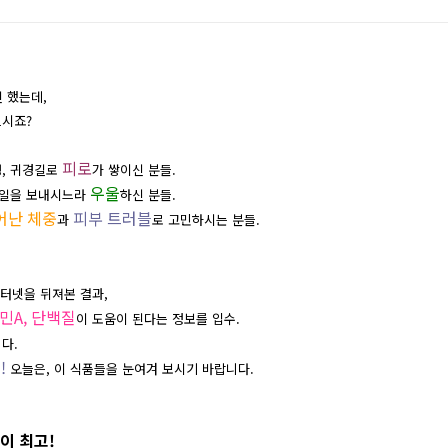
긴 했는데,
으시죠?
czMTViOWVlYWQ1Nzc=
피로
성, 귀경길로
가 쌓이신 분들.
우울
일
을 보내시느라
하신 분들.
어난 체중
피부 트러블
과
로 고민하시는 분들.
인터넷을 뒤져본 결과,
민A,
단백질
이
도움이 된다는 정보를 입수.
다.
!
오늘은, 이 식품들을 눈여겨 보시기 바랍니다.
이 최고!