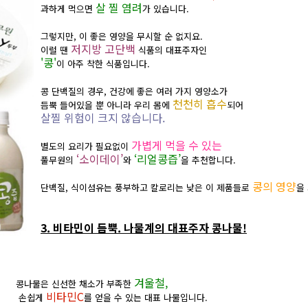
살 찔 염려
과하게 먹으면
가 있습니다.
그렇지만, 이 좋은 영양을 무시할 순 없지요.
저지방 고단백
이럴 땐
식품의 대표주자인
'콩'
이 아주 착한 식품입니다.
콩 단백질의 경우, 건강에 좋은 여러 가지 영양소가
천천히 흡수
듬뿍 들어있을 뿐 아니라 우리 몸에
되어
살찔 위험이 크지 않습니다.
가볍게 먹을 수 있는
별도의 요리가 필요없이
‘소이데이’
‘리얼콩즙
’
풀무원의
와
을 추천합니다.
콩의 영양
단백질, 식이섬유는 풍부하고 칼로리는 낮은 이 제품들로
을
3. 비타민이 듬뿍. 나물계의 대표주자 콩나물!
겨울철,
콩나물은 신선한 채소가 부족한
비타민C
손쉽게
를 얻을 수 있는 대표 나물입니다.