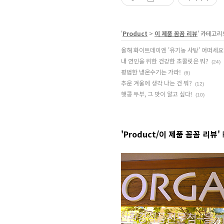
'
Product
>
이 제품 꼼꼼 리뷰
' 카테고리
올해 화이트데이엔 '유기농 사탕' 어떠세요
내 연인을 위한 건강한 초콜릿은 뭐?
(24)
평범한 냉온수기는 가라!
(6)
추운 겨울에 생각 나는 건 뭐?
(12)
햇콩 두부, 그 맛이 알고 싶다!
(10)
'Product/이 제품 꼼꼼 리뷰'
R