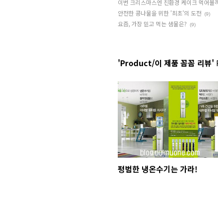
이번 크리스마스엔 친환경 케이크 먹어볼
안전한 콩나물을 위한 '최초'의 도전
(9)
요즘, 가장 믿고 먹는 샘물은?
(9)
'Product/이 제품 꼼꼼 리뷰'
R
평범한 냉온수기는 가라!