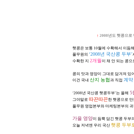
↑
2008년도 햇콩으로
햇콩은 보통 10월에 수확해서 이듬해
‘2008년 국산콩 두부’
풀무원의
2개월
수확한 지
이 채 안 되는 콩으
콩의 맛과 영양이 그대로 담겨져 있어
산지 농협
계약
이건 국내
과 직접
5
‘2008년 국산콩 햇콩두부’는 올해
따끈따끈
그야말로
한 햇콩으로 만
풀무원 영업본부와 마케팅본부의 귀뜸입
가을 영양
이 듬뿍 담긴 햇콩 두부
햇콩 두부
오늘 저녁엔 우리 국산