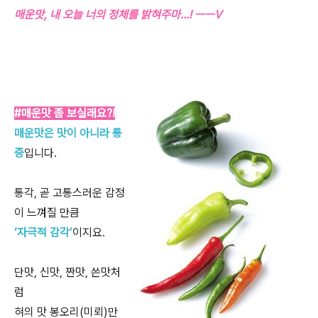
매운맛, 내 오늘 너의 정체를 밝혀주마…! ㅡㅡV
#매운맛 좀 보실래요?!
매운맛은 맛이 아니라 통
증
입니다.
통각, 곧 고통스러운 감정
이 느껴질 만큼
‘자극적 감각’
이지요.
단맛, 신맛, 짠맛, 쓴맛처
럼
혀의 맛 봉오리(미뢰)만