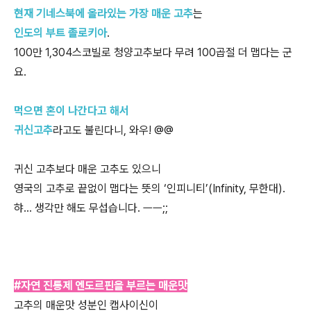
현재 기네스북에 올라있는 가장 매운 고추
는
인도의 부트 졸로키아
.
100만 1,304스코빌로 청양고추보다 무려 100곱절 더 맵다는 군
요.
먹으면 혼이 나간다고 해서
귀신고추
라고도 불린다니, 와우! @@
귀신 고추보다 매운 고추도 있으니
영국의 고추로 끝없이 맵다는 뜻의 ‘인피니티’(Infinity, 무한대).
햐… 생각만 해도 무섭습니다. ㅡㅡ;;
#자연 진통제 엔도르핀을 부르는 매운맛
고추의 매운맛 성분인 캡사이신이