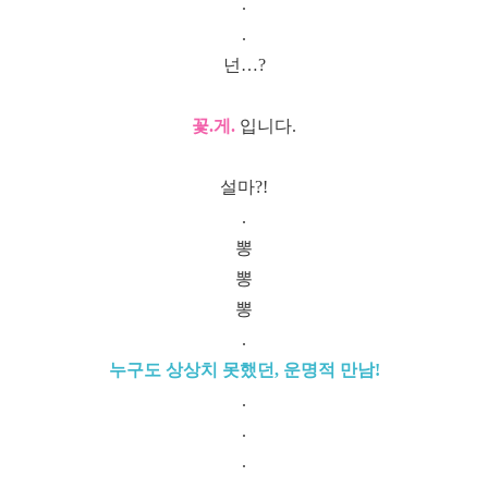
.
.
넌…?
꽃.게.
입니다.
설마?!
.
뽕
뽕
뽕
.
누구도 상상치 못했던, 운명적 만남!
.
.
.