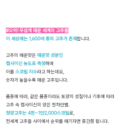
#으악! 무섭게 매운 세계의 고추들
이 세상에는 1,600여 종의 고추가 존재
합니다.
고추의 매운맛은
매운맛 성분인
캡사이신 농도로 측정
하며
이를
스코빌 지수
라고 하는데요,
숫자가 높을수록 매운 고추입니다.
품종에 따라, 같은 품종이라도 토양의 성질이나 기후에 따라
고추 속 캡사이신의 양은 천차만별.
청양고추는 4천~1만2,000스코빌
로,
전세계 고추들 사이에서 순위를 매기자면 중간쯤 됩니다.