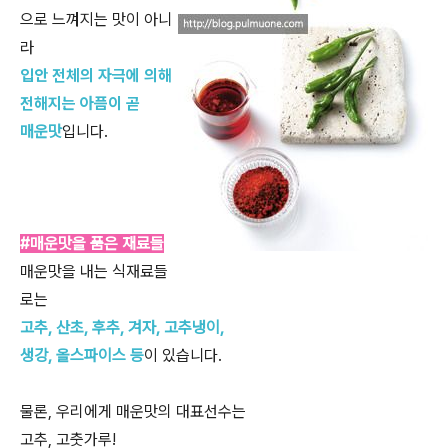
으로 느껴지는 맛이 아니
라
입안 전체의 자극에 의해
전해지는 아픔이 곧
매운맛
입니다.
#매운맛을 품은 재료들
매운맛을 내는 식재료들
로는
고추, 산초, 후추, 겨자, 고추냉이,
생강, 올스파이스 등
이 있습니다.
물론, 우리에게 매운맛의 대표선수는
고추, 고춧가루!