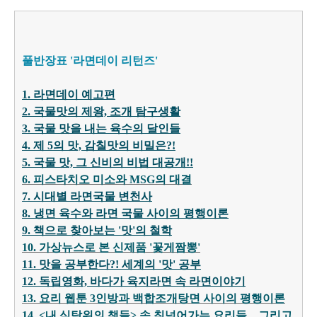
풀반장표 '라면데이 리턴즈'
1. 라면데이 예고편
2. 국물맛의 제왕, 조개 탐구생활
3. 국물 맛을 내는 육수의 달인들
4. 제 5의 맛, 감칠맛의 비밀은?!
5. 국물 맛, 그 신비의 비법 대
공개!
!
6. 피스타치오 미소와 MSG의 대결
7. 시대별 라면국물 변천사
8. 냉면 육수와 라면 국물 사이의 평행이론
9. 책으로 찾아보는 '맛'의 철학
10. 가상뉴스로 본 신제품 '꽃게짬뽕'
11. 맛을 공부한다?! 세계의 '맛' 공부
12. 독립영화, 바다가 육지라면 속 라면이야기
13. 요리 웹툰 3인방과 백합조개탕면 사이의 평행이론
14. <내 식탁위의 책들> 속 침넘어가는 요리들... 그리고