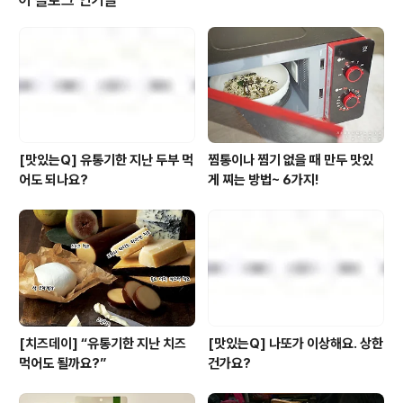
이 블로그 인기글
은지 씀, 앨리스 펴냄) “우물우물 씹어 맛보는 미식 독
서”라네요. ^^ [책 정보 보러 가기] 지은이는 “먹는 이야기
라면 사족을 못 쓰는” 이로 “세상에 아직 못 먹은 음식보다
맛있는 음식은 없다”고 단언합니다. 못 먹어본 음식들
은?.....
[맛있는Q] 유통기한 지난 두부 먹
찜통이나 찜기 없을 때 만두 맛있
어도 되나요?
게 찌는 방법~ 6가지!
[치즈데이] “유통기한 지난 치즈
[맛있는Q] 나또가 이상해요. 상한
먹어도 될까요?”
건가요?