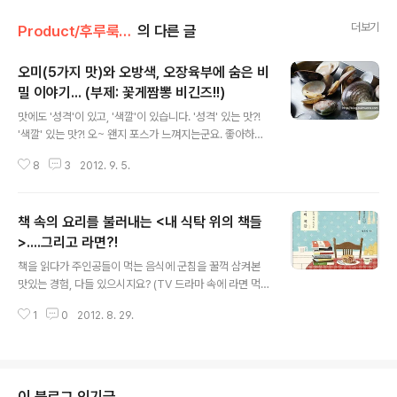
더보기
Product/후루룩! 라면데이
의 다른 글
오미(5가지 맛)와 오방색, 오장육부에 숨은 비
밀 이야기... (부제: 꽃게짬뽕 비긴즈!!)
글 내용
맛에도 '성격'이 있고, '색깔'이 있습니다. '성격' 있는 맛?!
'색깔' 있는 맛?! 오~ 왠지 포스가 느껴지는군요. 좋아하면,
궁금한 것도 많아지는 법! ‘맛’있는 것, 특히 ‘맛’있는 라면을
8
3
2012. 9. 5.
좋아하는 풀반장, 다섯 가지 맛의 세계를 파헤쳐보았습니
다. *** 맛은 크게 다섯 가지 맛 = 오미(五味), 곧, 신맛, 쓴
맛, 단맛, 매운맛, 짠맛으로 나뉩니다. 매운맛은 맛이 아니
책 속의 요리를 불러내는 <내 식탁 위의 책들
라 통증이지만 다섯 가지 기본 맛 중 하나로 굳어졌는데요,
한편으로는 신맛, 쓴맛, 단맛, 짠맛을 4대 기본 미각으로 꼽
>....그리고 라면?!
글 내용
고, 제5의 맛으로 감칠맛을 덧붙이기도 합니다. 우리에게
책을 읽다가 주인공들이 먹는 음식에 군침을 꿀꺽 삼켜본
감칠맛의 위력은 정말 대단하지요.
맛있는 경험, 다들 있으시지요? (TV 드라마 속에 라면 먹
는 장면이 등장할라 치면 엉덩이가 들썩들썩~~~ 끓일까
1
0
2012. 8. 29.
말까 끓일까 말까~ ;;;) 혹시라도 그 음식이 생소한 음식이
라면 이불 위를 데굴데굴 구르며 잠을 이루지 못할 지경에
이를 수도 있습니다. 과연, 무슨 맛일까????????????? 그
간질간질한 마음을 시원하게 긁어주는! 책이 있습니다. ‘세
상에서 제일 맛있는 종이 위의 음식들’이란 부제가 붙은 (정