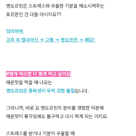
엔도르핀은 스트레스와 우울한 기분을 해소시켜주는
호르몬인 건 다들 아시지요??
정리하면,
고추 속 캡사이신 → 고통 → 엔도르핀 → 쾌감!
#맵게 먹으면 더 맵게 먹고 싶어요
매운맛을 먹을 때 나오는
엔도르핀은 중독성이 무척 강한 물질
입니다.
그러니까, 바로 요 엔도르핀의 분비를 경험한 덕분에
매운맛이 통각임에도 불구하고 다시 먹게 되는 거지요.
스트레스를 받거나 기분이 우울할 때