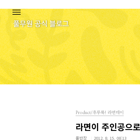
본문 바로가기
Product/후루룩! 라면데이
라면이 주인공으로
풀반장
2012. 8. 15. 08:13