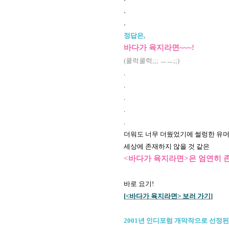
.
.
정답은,
바다가 육지라면~~~!
(쿨럭쿨럭;;; ㅡㅡ;;)
.
.
.
.
.
더워도 너무 더웠었기에 썰렁한 유머가
세상에 존재하지 않을 것 같은
<바다가 육지라면>은 엄연히 
바로 요기!
[
<바다가 육지라면> 보러 가기
]
2001년 인디포럼 개막작으로 선정된