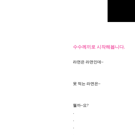
수수께끼로 시작해봅니다.
라면은 라면인데~
못 먹는 라면은~
뭘까~요?
.
.
.
.