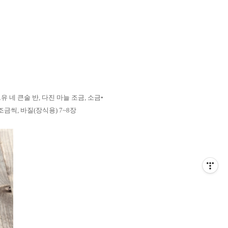
유 네 큰술 반
,
다진 마늘 조금
,
소금•
조금씩
,
바질
(
장식용
) 7~8
장