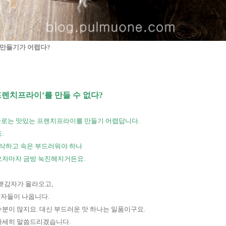
 만들기가 어렵다
?
프렌치프라이
’
를 만들 수 없다
?
자로는 맛있는 프렌치프라이를 만들기 어렵답니다
.
죠
.
삭하고 속은 부드러워야 하나
나오자마자 금방 눅진해지거든요
.
 햇감자가 올라오고
,
감자들이 나옵니다
.
수분이 많지요
.
대신 부드러운 맛 하나는 일품이구요
.
 자세히 말씀드리겠습니다
.