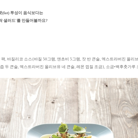
(fat) 투성이 음식보다는
새싹 샐러드'를 만들어볼까요
?
 팩
,
바질리코 소스
{
바질
50
그램
,
앤초비
5
그램
,
잣 반 큰술
,
엑스트라버진 올리브
즙 두 큰술
,
엑스트라버진 올리브유 네 큰술
,
레몬 껍질 조금
},
소금•백후춧가루 