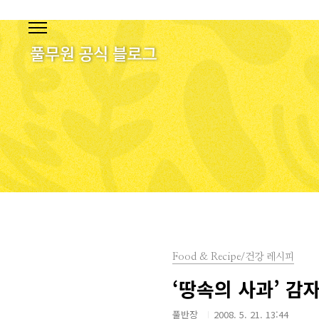
본문 바로가기
Food & Recipe/건강 레시피
‘땅속의 사과’ 감
풀반장
2008. 5. 21. 13:44