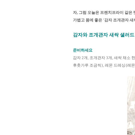
자
,
그럼 오늘은 프렌치프라이 같은 팻
가볍고 몸에 좋은 '감자 조개관자 
감자와 조개관자 새싹 샐러드
준비하세요
감자
2
개
,
조개관자
3
개
,
새싹 채소 한
후춧가루 조금씩
},
레몬 드레싱
{
레몬