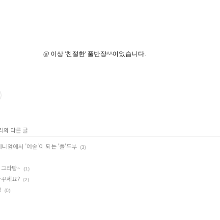
@ 이상 '친절한' 풀반장^^이었습니다.
리의 다른 글
엄에서 '예술'이 되는 '풀'두부
(3)
 그라탕~
(1)
꿈꾸세요?
(2)
!
(0)