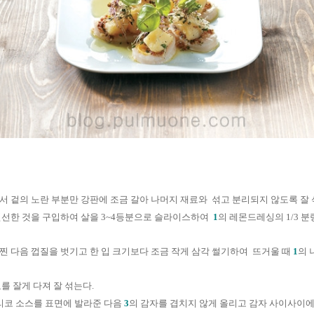
서 겉의 노란 부분만 강판에 조금 갈아 나머지 재료와
섞고 분리되지 않도록 잘
신선한 것을 구입하여 살을
3~4
등분으로 슬라이스하여
1
의 레몬드레싱의
1/3
분
찐 다음 껍질을 벗기고 한 입 크기보다 조금 작게 삼각 썰기하여
뜨거울 때
1
의 
를 잘게 다져 잘 섞는다
.
리코 소스를 표면에 발라준 다음
3
의 감자를 겹치지 않게 올리고 감자 사이사이