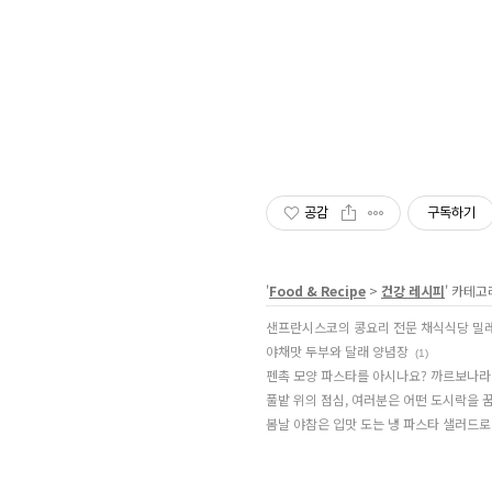
공감
구독하기
'
Food & Recipe
>
건강 레시피
' 카테고
샌프란시스코의 콩요리 전문 채식식당 밀레니
야채맛 두부와 달래 양념장
(1)
펜촉 모양 파스타를 아시나요? 까르보나라
풀밭 위의 점심, 여러분은 어떤 도시락을 
봄날 야참은 입맛 도는 냉 파스타 샐러드로