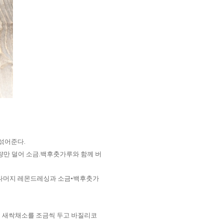
 섞어준다
.
량만 덜어 소금
.
백후춧가루와 함께 버
나머지 레몬드레싱과 소금•백후춧가
에 새싹채소를 조금씩 두고 바질리코