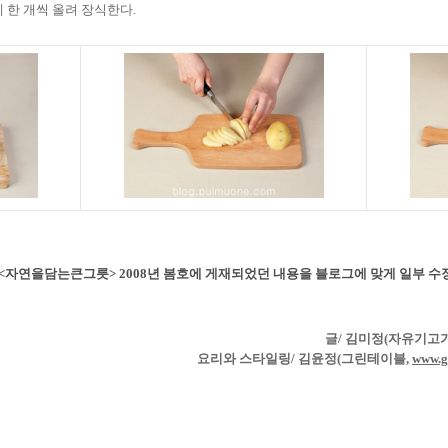
 한 개씩 올려 장식한다
.
<
자연을담는큰그릇
> 2008
년 봄호에 게재되었던 내용을 블로그에 맞게 일부 수
글
/
김미정
(
자유기고
요리와 스타일링
/
김윤정
(
그린테이블
,
www.gt