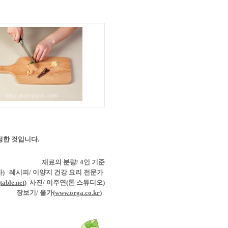
정한 것입니다
.
재료의 분량
/ 4
인 기준
가
)
레시피
/
이양지 건강 요리 전문가
able.net
)
사진
/
이주연
(
톤 스튜디오
)
장보기
/
올가
(
www.orga.co.kr
)