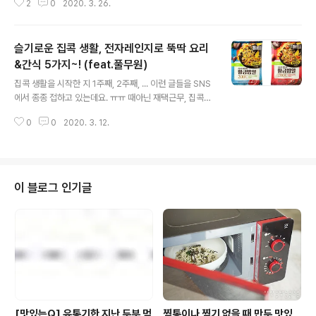
2
0
2020. 3. 26.
쟁여템으로서 최고의 인기를 끌고 있는 것은... 바로 냉동식
품! 그중에서도 더더욱 사랑받고 있는 아이템이 있었으니~
~~ 바로~~~~~~~~ 냉동밥~! 냉동실에서 꺼내 휘리릭
슬기로운 집콕 생활, 전자레인지로 뚝딱 요리
팬이나 전자레인지에 데우기만 하면 식사 준비가 끝나는
간편함은 물론 쟁여둬도 부담없는 긴 보존력까지! 쟁여템
&간식 5가지~! (feat.풀무원)
글 내용
으로 좋은 자질(?)을 모두 갖췄다 할 수 있는데요. 더욱이
집콕 생활을 시작한 지 1주째, 2주째, ... 이런 글들을 SNS
최근 재택근무로 인해 강제 집돌이, 집순이가 된 사람들의
에서 종종 접하고 있는데요. ㅠㅠ 때아닌 재택근무, 집콕생
슬기로운 집콕 생활을 위해 더더욱 필수 쟁여템으로 등극
활에 삼시세끼 집밥 챙겨 드시느라 힘든 분들 많으신 것 같
~! 사실 풀반장도 냉동실에 냉동쟁여템으로 여러가지 밥들
0
0
2020. 3. 12.
아요. 외식은 커녕 배달음식도 망설여지는 요즘, 개학도 미
을 아~주 다채롭게 구비해두고 있는데..
뤄져서 아이들이 집에 혼자 있는 시간도 늘어난 요즘, 어쩌
다보니 프로집콕러가 되어가고 있는 수많은 풀사이 가족
여러분을 위해~ 고민하고 연구하던 풀반장에게 퍼뜩 떠오
른 아이디어~! 슬기로운 집콕 생활에 조금이라도 도움이
이 블로그 인기글
될 수 있는~~~ 전자레인지로 뚝딱 완성하는 요리와 간식
들을 모아봤습니다~! 물론 전 풀반장이니까~ 영양가있고
맛있는 풀무원 제품들로 꽉꽉 채웠다지요~. ㅎㅎ '슬기로
운 집콕 생활, 전자레인지로 뚝딱 준비하는 요리&간식 Be
st 5' 함께 살펴보시죠! ...
[맛있는Q] 유통기한 지난 두부 먹
찜통이나 찜기 없을 때 만두 맛있