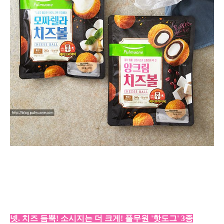
넷. 치즈 듬뿍! 소시지는 더 크게! 풀무원 '핫도그' 3종