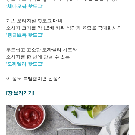
'체다모
짜 핫도그'
기존 오리지널 핫도그 대비
소시지 크기를 약 1.5배 키워 식감과 육즙을 극대화시킨
'탱글뽀득 핫도그'
부드럽고 고소한 모짜렐라 치즈와
소시지를 한 번에 만날 수 있는
'모짜렐라 핫도그'
이 정도 특별함이면 인정?
[장 보러가기]