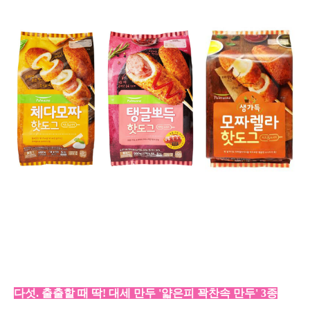
다섯. 출출할 때 딱! 대세 만두 '얇은피 꽉찬속 만두' 3종