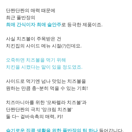
단짠단짠의 매력 때문에
최근 풀반장의
최애 간식이자 최애 술안주
로 등극한 제품이죠.
사실 치즈볼이 주목받은 건
치킨집의 사이드 메뉴 시절(?)인데요.
오죽하면 치즈볼을 먹기 위해
치킨을 시켰다는 말이 있을 정도였죠.
사이드로 먹기엔 넘나 맛있는 치즈볼을
원하는 만큼 충~분히 먹을 수 있는 기회!
치즈마니아를 위한 '모짜렐라 치즈볼'과
단짠단짠의 극치 '앙크림 치즈볼'
둘 다~
겉바속촉의 매력, 캬!
슬기로운 집콕 생활을 위한 풀반장의 팁 하나
들어갑니다.