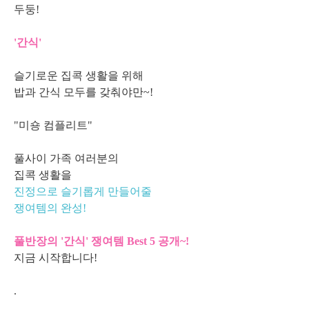
두둥!
'간식'
슬기로운 집콕 생활을 위해
밥과 간식 모두를 갖춰야만~!
"미숑 컴플리트"
풀사이 가족 여러분의
집콕 생활을
진정으로 슬기롭게 만들어줄
쟁여템의 완성!
풀반장의 '간식' 쟁여템 Best 5 공개~!
지금 시작합니다!
.
.