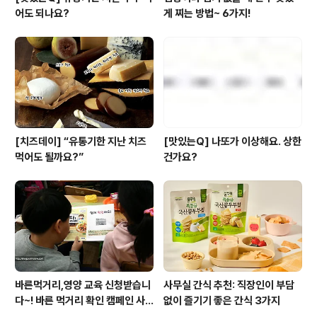
어도 되나요?
게 찌는 방법~ 6가지!
[치즈데이] “유통기한 지난 치즈
[맛있는Q] 나또가 이상해요. 상한
먹어도 될까요?”
건가요?
바른먹거리,영양 교육 신청받습니
사무실 간식 추천: 직장인이 부담
다~! 바른 먹거리 확인 캠페인 사
없이 즐기기 좋은 간식 3가지
이트 오픈!