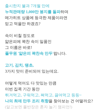
출시한지 불과 7개월 만에
누적판매량 1,000만 봉지를 돌파
하며
메가히트 상품에 등극한 제품이라면
믿고 먹을만 하겠죠?
속이 비칠 정도로
얇은피에 꽉찬 속이 일품인
그 이름은 바로!
풀무원 '얇은피 꽉찬속 만두'
랍니다.
고기, 김치, 땡초,
3가지 맛이 준비되
어 있는데요.
어떻게 먹어도 다 맛있는 만큼
이번 집콕 기간 동안
튀겨먹고, 구워먹고, 쪄먹고, 끓여먹고 등등~
나의 최애 만두 조리 취향
을 찾아보는 건 어떨까요?
(알고보면 풀반장은 혼자 놀기 챔피언!)