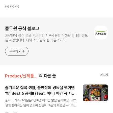
(새창열림)
로그 정보
풀무원 공식 블로그
풀무원의 공식 블로그입니다. 지속가능한 식생활에 대한 정보
를 제공합니다. 나와 지구를 위한 바른먹거리
구독하기
더보기
Product/신제품 인사드려요!
의 다른 글
슬기로운 집콕 생활, 풀반장의 냉동실 쟁여템
'밥' Best 6 공개!! (feat. 어머! 이건 꼭 사야
글 내용
해!!)
풀사이 가족 여러분은 '쟁여템'이라는 말을 들어보셨나요?
절대 떨어지는 일이 없도록 집안에 여분의 제품을 구비해
둘 만큼 마음에 드는 제품을 말하는데요. 그중에서도 특히