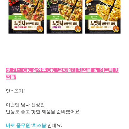
셋. 간식 OK, 술안주 OK! '모짜렐라 치즈볼' & '앙크림 치
즈볼'
앗~ 뜨거!
이번엔 넘나 신상인
반응도 좋고 핫한 제품을 준비했어요.
바로 풀무원 '치즈볼'
인데요.