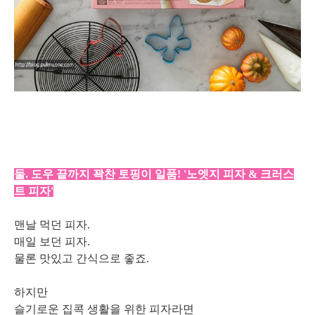
둘. 도우 끝까지 꽉찬 토핑이 일품! '노엣지 피자 & 크러스
트 피자'
맨날 먹던 피자.
매일 보던 피자.
물론 맛있고 간식으로 좋죠.
하지만
슬기로운 집콕 생활을 위한 피자라면