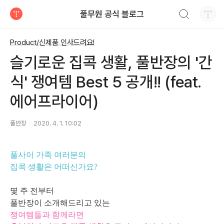
검색하기
풀무원 공식 블로그
티스토리
Product/신제품 인사드려요!
슬기로운 집콕 생활, 풀반장의 '간
식' 쟁여템 Best 5 공개!! (feat.
에어프라이어)
풀반장
2020. 4. 1. 10:02
풀사이 가족 여러분의
집콕 생활은 어떠신가요?
몇 주 전부터
풀반장이 소개해드리고 있는
쟁여템들과 함께라면