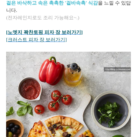
겉은 바삭하고 속은 촉촉한 '겉바속촉' 식감
을 느낄 수 있답
니다.
(전자레인지로도 조리 가능해요~.)
[노엣지 꽉찬토핑 피자
장 보러가기]
[크러스트 피자 장 보러가기]