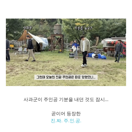
사과군이 주인공 기분을 내던 것도 잠시...
곧이어 등장한
진.짜. 주.인.공.