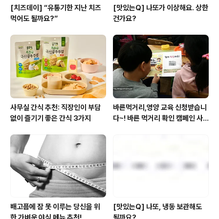
[치즈데이] “유통기한 지난 치즈
[맛있는Q] 나또가 이상해요. 상한
먹어도 될까요?”
건가요?
사무실 간식 추천: 직장인이 부담
바른먹거리,영양 교육 신청받습니
없이 즐기기 좋은 간식 3가지
다~! 바른 먹거리 확인 캠페인 사
이트 오픈!
배고픔에 잠 못 이루는 당신을 위
[맛있는Q] 나또, 냉동 보관해도
한 가벼운 야식 메뉴 추천!
될까요?