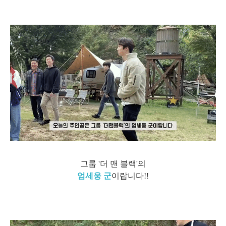
그룹 '더 맨 블랙'의
엄세웅 군
이랍니다!!