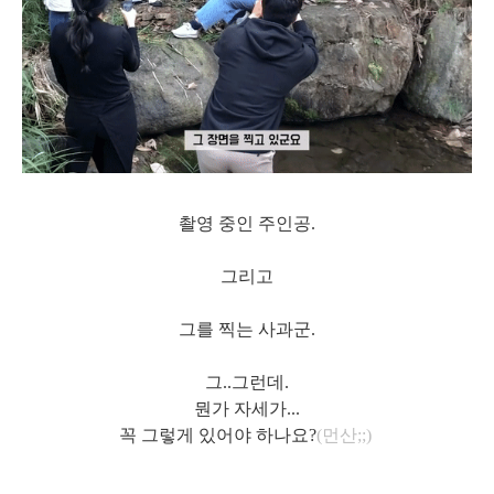
촬영 중인 주인공.
그리고
그를 찍는 사과군.
그..그런데.
뭔가 자세가...
꼭 그렇게 있어야 하나요?
(먼산;;)