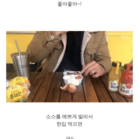
좋아좋아~!
소스를 예쁘게 발라서
한입 먹으면
굿!!