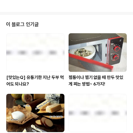
박이...OTZ 풀무원 인스타그램 지기 사과군의 ..
조리도구와 용량별로 조리시간이 잘 나와있지만 우리집 전
자레인지가 700W인지 1000W인지 모른다면 그때부터
는 고민이 시작될 수밖에요. 그리고 전자레인지 대신 에어
프라이어만 갖고 계신 경우에는 어떻게 조리해야할지 헷갈
이 블로그 인기글
리는 분도 많으실 텐데요. 그런데 말입니다. 이런 난처한 상
황이 발생하지 않는 아주 스마트한 녀석이 있다고 하네요.
바로 풀무원과 함께한 'LG DIOS 광파오븐'인데요. 스마트
폰 앱으로 풀무원 제품 패키지만 찍으면 연결된 광파오븐
에 최적화된 조리시간과 세팅이 전달돼 시작 ..
[맛있는Q] 유통기한 지난 두부 먹
찜통이나 찜기 없을 때 만두 맛있
어도 되나요?
게 찌는 방법~ 6가지!