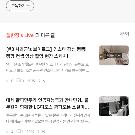
구독하기
더보기
풀반장's Live
의 다른 글
[#3 사과군's 브이로그] 인스타 감성 뿜뿜!
캠핑 컨셉 영상 촬영 현장 스케치!
글 내용
얼마 전 소개해드린 풀무원 인스타지기 귤양의 유튜브 브
이로그 보셨나요? 풀무원 인스타그램 지기로 활동하며 다
양한 감성 영상에 출연하는 것도 모자라 브이로그까지 담
0
0
2019. 12. 6.
당하는 능력을 뽐냈었는데요. 다들 아시겠지만 풀무원 인
스타그램 지기는 두 명이라는 사실! 귤양에 이어 브이로그
에 도전장을 내민 사과군의 첫 번째 브이로그! 사실 귤양의
대세 얄피만두가 인공지능쿡과 만나면?!...풀
브이로그도 사과군이 많이 도움을 주긴 했지만 본인의 이
름을 걸고 나오는 브이로그는 이번이 처음인 만큼 부담도
무원이 함께한 LG디오스 광파오븐 소셜미디
글 내용
각오도 대단했다고 하는데요. 역대급 예쁜 현장에서 진행
어데이 현장스케치
풀무원의 수많은 제품들~. 맛은 물론이거니와 전자레인지
된 인스타그램 감성 영상 촬영 현장 스케치를 얼마나 잘 담
나 에어프라이어만 있으면 뚝딱 완성되는 간편함에 많은
아왔을지..! 풀반장과 함께 날카롭게 평가(?)해 보자구요!
분들이 사랑해주고 계시는데요. 혹시 이런 고민해본 적 없
덧. 다음은 풀반장 차례라며 풀반장에게도 브이로그의 압
4
1
2019. 11. 29.
으세요? "얼마나 데워야 하지?" 사실 제품 패키지마다 각