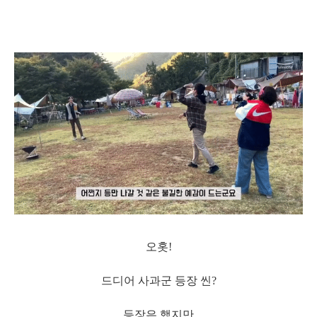
오홋!
드디어 사과군 등장 씬?
등장은 했지만