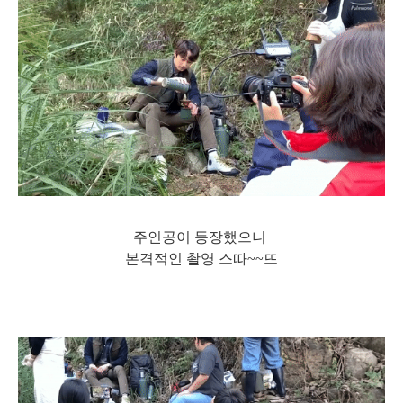
주인공이 등장했으니
본격적인 촬영 스따~~뜨