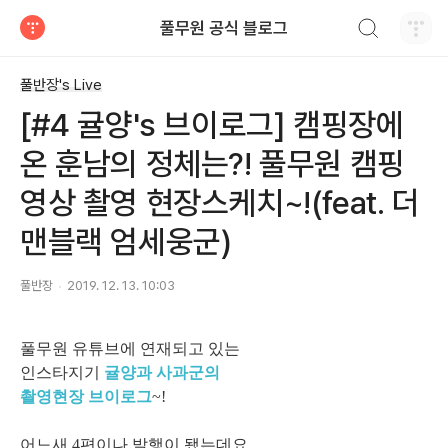
검색하기
풀무원 공식 블로그
티스토리
풀반장's Live
[#4 귤양's 브이로그] 캠핑장에
온 훈남의 정체는?! 풀무원 캠핑
영상 촬영 현장스케치~!(feat. 더
맨블랙 엄세웅군)
풀반장
2019. 12. 13. 10:03
풀무원 유튜브에 연재되고 있는
인스타지기
귤양과 사과군의
촬영현장 브이로그
~!
어느새 4편이나 발행이 됐는데요.