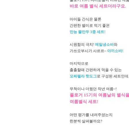
바로 여름 별식 세트더라구요.
아이들 간식은 물론
간편한 별미로 먹기 좋은
만능 물만두 3종 세트!
시원함의 극치!
메밀냉소바
와
가쓰오부시가 사르르~
야끼소바!
마지막으로
출출할때 간편하게 먹을 수 있는
모짜렐라 핫도그
로 구성된 세트인데
무척이나 더웠던 작년 여름~!
풀로거 15기의 여름날의 별식
여름별식 세트!
어떤 평가를 내려주셨는지
한분씩 살펴볼까요?