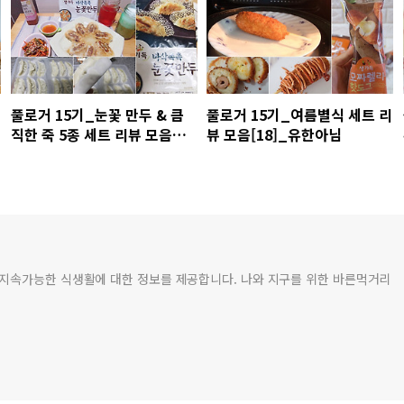
풀로거 15기_눈꽃 만두 & 큼
풀로거 15기_여름별식 세트 리
직한 죽 5종 세트 리뷰 모음
뷰 모음[18]_유한아님
[1]_이민성님
 지속가능한 식생활에 대한 정보를 제공합니다. 나와 지구를 위한 바른먹거리