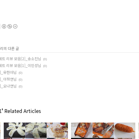
고리의 다른 글
 세트 리뷰 모음[2]_송소진님
(0)
 세트 리뷰 모음[1]_이민성님
(0)
8]_유한아님
(0)
7]_이하연님
(0)
6]_오나연님
(0)
'
Related Articles