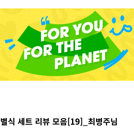
별식 세트 리뷰 모음[19]_최병주님