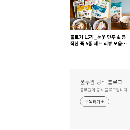
풀로거 15기_눈꽃 만두 & 큼
직한 죽 5종 세트 리뷰 모음
[2]_송소진님
풀무원 공식 블로그
풀무원의 공식 블로그입니다.
구독하기