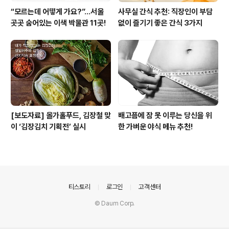
“모르는데 어떻게 가요?”...서울
사무실 간식 추천: 직장인이 부담
곳곳 숨어있는 이색 박물관 11곳!
없이 즐기기 좋은 간식 3가지
[보도자료] 올가홀푸드, 김장철 맞
배고픔에 잠 못 이루는 당신을 위
이 ‘김장김치 기획전’ 실시
한 가벼운 야식 메뉴 추천!
의안내
티스토리
로그인
고객센터
© Daum Corp.