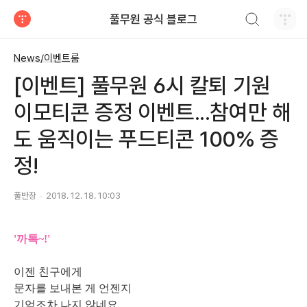
검색하기
풀무원 공식 블로그
티스토리
News/이벤트룸
[이벤트] 풀무원 6시 칼퇴 기원
이모티콘 증정 이벤트...참여만 해
도 움직이는 푸드티콘 100% 증
정!
풀반장
2018. 12. 18. 10:03
'까톡~!'
이젠 친구에게
문자를 보내본 게 언젠지
기억조차 나지 않네요.