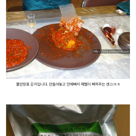
풀반장표 김치입니다. 만들어놓고 안예뻐서 재빨리 빠져주는 센스!ㅎㅎ