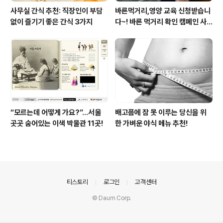
사무실 간식 추천: 직장인이 부담
바른먹거리,영양 교육 신청받습니
없이 즐기기 좋은 간식 3가지
다~! 바른 먹거리 확인 캠페인 사
이트 오픈!
“모르는데 어떻게 가요?”...서울
배고픔에 잠 못 이루는 당신을 위
곳곳 숨어있는 이색 박물관 11곳!
한 가벼운 야식 메뉴 추천!
의안내
티스토리
로그인
고객센터
© Daum Corp.