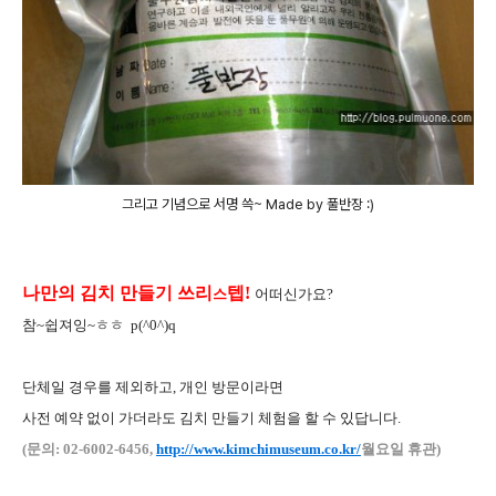
그리고 기념으로 서명 쓱~ Made by 풀반장 :)
나만의 김치 만들기 쓰리
텝!
스
어떠신가요?
참~쉽져잉~ㅎㅎ p(^0^)q
단체일 경우를 제외하고, 개인 방문이라면
사전 예약 없이 가더라도 김치 만들기 체험을 할 수 있답니다.
(문의: 02-6002-6456,
http://www.kimchimuseum.co.kr/
월요
일 휴관
)