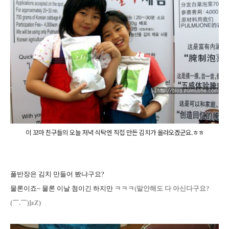
이 꼬마 친구들의 오늘 저녁 식탁엔 직접 만든 김치가 올라오겠군요.ㅎㅎ
풀반장은 김치 만들어 봤냐구요?
물론이죠~ 물론 이날 첨이긴 하지만 ㅋㅋㅋ
(말안해도 다 아신다구요?
(￣.￣)]zZ)