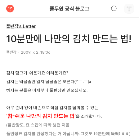
검색하기
풀무원 공식 블로그
티스토리
풀반장's Letter
10분만에 나만의 김치 만드는 법!
풀반장
2009. 7. 2. 18:06
김치 담그기. 쉬운가요 어려운가요?
김치는 먹을줄만 알지 담글줄은 모른다(*￣ .￣)a
하시는 분들은 이제부터 풀반장만 믿으십시오.
아무 준비 없이 내손으로 직접 김치를 담궈볼 수 있는
'참~쉬운 나만의 김치 만드는 법'
을 소개합니다.
(풀반장도, 요 스텝에 따라 생전 처음
풀반장표 김치를 완성했다는 거 아닙니까. 그것도 10분만에 뚝딱! ㅎㅎ)