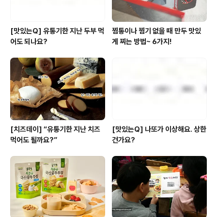
[맛있는Q] 유통기한 지난 두부 먹
찜통이나 찜기 없을 때 만두 맛있
어도 되나요?
게 찌는 방법~ 6가지!
[치즈데이] “유통기한 지난 치즈
[맛있는Q] 나또가 이상해요. 상한
먹어도 될까요?”
건가요?