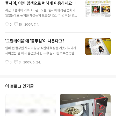
풀사이, 이젠 검색으로 편하게 이용하세요~!
글 내용
짜잔~! 풀사이 가족여러분~ 오늘! 풀사이에 작은 변화가
있었는데요 눈치를 채셨는지 모르겠네요. (이런 작은 변화
에 대한 글 올릴 때마다 숨바꼭질 하는 기분이라 즐겁다는
0
10
2009. 7. 1.
ㅎㅎ) 카테고리 메뉴 바로 아래 새롭게 등장한 검색창이 그
주인공입니다. 풀사이 포스트가 500 여개가 넘어가면서
예전에 작성한 포스트들을 찾기가 어려워 약간의 아쉬움이
'그린테이블'에 '풀무원'이 나온다고?
있었는데요, 저 풀반장의 끊임없는 노력으로 검색창을 붙
글 내용
였답니다. 험험 (실은, 풀반장이 했다기보단, 기술팀을 달달
얼마 전 풀무원 사외보 담당 직원의 책상을 기웃거리다가
볶아 해냈다는ㅎㅎ) 포탈사이트 블로그였다면 클릭 몇번으
재미있는 걸 하나 발견했지 뭡니까! 뭔가 좀 초록풋풋한 표
로 가능하겠지만 설치형 블로그인 풀사이는 개발을 해야하
지, 표지부터 심상치 않습니다… 바로 요 녀석! 네? 뭐, 책
기 때문에 쉽지 않은 과정이었습니다. 그 결과! 혹시 평소
0
3
2009. 6. 24.
한 권 갖고 호들갑이냐구요? 에헤이-. 저 풀반장, 웬만해서
즐겨 먹던 풀무원 제품 관련 포스트가 보고 싶다면? 이제는
는 호들갑 떨지 않는다는 거, 이젠 다들 아시지 않습니까.
어떻게? 바로 검색을 하면 된다는..
ㅎㅎ 그.린.테.이.블. 네~. 벌써 기억하시는 풀사이 가족 여
러분 계시는군요! 네네. 맞습니다. 풀무원 사외보 과 풀무원
이샵 쇼핑스토리의 푸드스타일링을 담당하고 있는 푸드스
이 블로그 인기글
타일리스트가 바로 ‘그린테이블’입니다. 바로 이 분들이 재
미있는 책을 냈는데요. 바로 그 책 속에서 저 풀반장이 정말
재미난걸 발견했지 말입니다! 딱 펼쳤더니 글쎄…. (아, 잠
시 이 책에 대한 소개부터 먼저 해야 된다고 옆에서 담당자
가 뭐라 하..