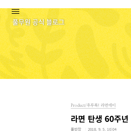
본문 바로가기
Product/후루룩! 라면데이
라면 탄생 60주년
풀반장
2018. 9. 5. 10:04