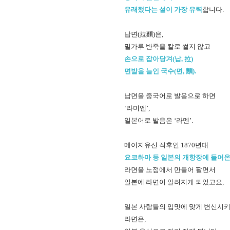
유래했다는 설이 가장 유력
합니다.
납면(拉麵)은,
밀가루 반죽을 칼로 썰지 않고
손으로 잡아당겨(납, 拉)
면발을 늘인 국수(면, 麵).
납면을 중국어로 발음으로 하면
‘라미엔’,
일본어로 발음은 ‘라멘’.
메이지유신 직후인 1870년대
요코하마 등 일본의 개항장에 들어온
라면을 노점에서 만들어 팔면서
일본에 라면이 알려지게 되었고요,
일본 사람들의 입맛에 맞게 변신시
라면은,