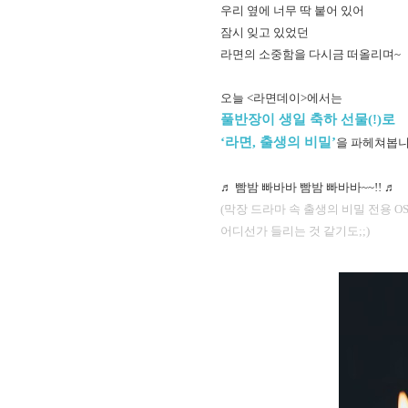
우리 옆에 너무 딱 붙어 있어
잠시 잊고 있었던
라면의 소중함을 다시금 떠올리며~
오늘 <라면데이>에서는
풀반장이 생일 축하 선물(!)로
‘라면, 출생의 비밀’
을 파헤쳐봅
♬ 빰밤 빠바바 빰밤 빠바바~~!! ♬
(막장 드라마 속 출생의 비밀 전용 O
어디선가 들리는 것 같기도;;)