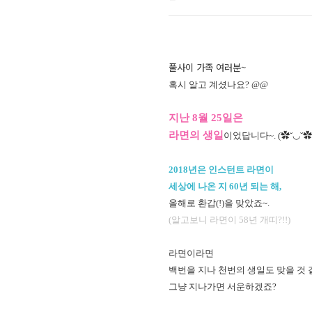
풀사이 가족 여러분~
혹시 알고 계셨나요? @@
지난 8월 25일은
라면의 생일
이었답니다~. (✿˘◡˘✿
2018년은 인스턴트 라면이
세상에 나온 지 60년 되는 해,
올해로 환갑(!)을 맞았죠~.
(알고보니 라면이 58년 개띠?!!)
라면이라면
백번을 지나 천번의 생일도 맞을 것
그냥 지나가면 서운하겠죠?