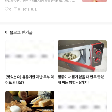
타민과 수분이 풍부한 대표 여름 과일 중 하나죠. 과일이니
파, ‘메밀 콩국수’쫄깃하게 삶은 쌉쌀한 메밀면을 차갑고 고
채소니 요즘에는 겨울에도 흔하지만, 복숭아만큼은 아직도
소한 콩국물에 담가 한 젓가락 후루룩! 찬 성질을 가지고 있
0
0
2018. 8. 2.
제철이 아니면 만나기 어려운 과일입니다. 지금부터 제철
는 메밀과 식물성단백질이 풍부한 콩이 만나 무더위를 날
맞아 더 맛있는 복숭아의 효능과 활용법까지 복숭아에 대
려줄 건강한 여름별미로 새롭게 탄생했..
한 모든 것을 알아볼까요? ㅇ 여름 과일, 복숭아에 대한 모
든 것 ㅇ기온이 따뜻하고 일조량이 풍부한 지역에서 잘 자
라요손오공이 1백년에 한 번씩 열리는 천도복숭아를 훔쳐
이 블로그 인기글
먹어 바위에 갇혀 사는 벌을 받았다는 의 이야기에도 나오
듯 복숭아의 원산지는 중국입니다. 비단길을 통해 서양에
전해져 지금은 미국 캘리포니아가 세계 최대 복숭아 생산
지로 꼽히는데, 우리나라에서는 전주를 비롯해 영덕과 충
주, 조치원 등을 유명 복숭아 산지로 칩니다..
[맛있는Q] 유통기한 지난 두부 먹
찜통이나 찜기 없을 때 만두 맛있
어도 되나요?
게 찌는 방법~ 6가지!