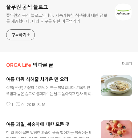
풀무원 공식 블로그
풀무원의 공식 블로그입니다. 지속가능한 식생활에 대한 정보
를 제공합니다. 나와 지구를 위한 바른먹거리
구독하기
더보기
ORGA Life
의 다른 글
여름 더위 식혀줄 차가운 면 요리
글 내용
삼복(三伏) 가운데 마지막에 드는 복날입니다. 기록적인
폭염과 높은 습도로 불쾌지수는 날로 높아지고 만사 의욕
이 사라지니 입맛도 잃기 쉽죠? 유명하다는 맛집도 기웃거
1
0
2018. 8. 16.
려보고 이것저것 요리책을 뒤적여봐도 이 더위를 물리쳐줄
메뉴가 생각나지 않을 때! 입안이 얼얼할 정도로 차갑게 만
든 국물과 쫄깃하게 삶은 면이 조화로운 시원 국수 한 그릇
여름 과일, 복숭아에 대한 모든 것
어떨까요? 풀반장도 꽁꽁~! 풀사이 가족여러분도 꽁꽁~!
글 내용
위아더 꽁꽁~ 겨울왕국으로 가는 특급열차에 탑승하는 법
한 입 베어 물면 달콤한 과즙이 뚝뚝 떨어지는 복숭아는 비
은 아래 레시피를 통해 확인하실 수 있답니다~! 무더위 타