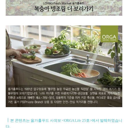
ㅣ
본 콘텐츠는 올가홀푸드 사외보 <ORGA Life 25호>에서 발췌하였습니
다.