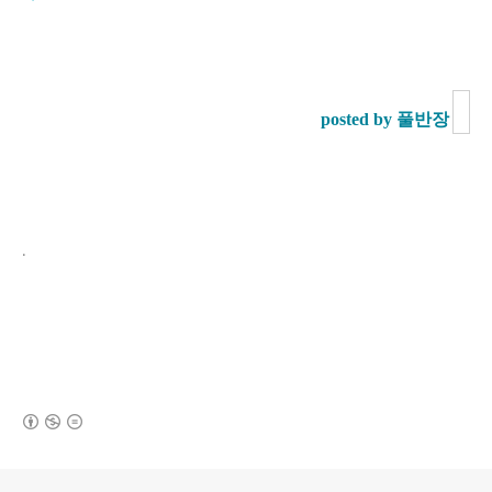
posted by 풀반장
.
(새창열림)
로그 정보