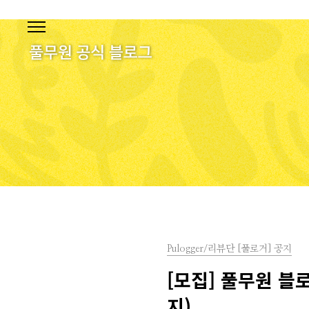
본문 바로가기
Pulogger/리뷰단 [풀로거] 공지
[모집] 풀무원 블로
지)