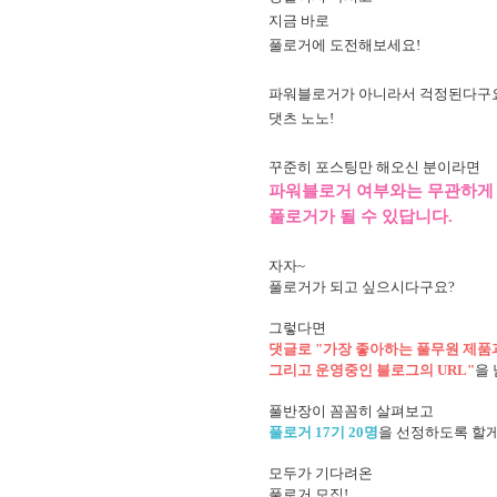
지금 바로
풀로거에 도전해보세요!
파워블로거가 아니라서 걱정된다구
댓츠 노노!
꾸준히 포스팅만 해오신 분이라면
파워블로거 여부와는 무관하게
풀로거가 될 수 있답니다.
자자~
풀로거가 되고 싶으시다구요?
그렇다면
댓글로 "가장 좋아하는 풀무원 제품과
그리고 운영중인 블로그의 URL"
을
풀반장이 꼼꼼히 살펴보고
풀로거 17기 20명
을 선정하도록 할게
모두가 기다려온
풀로거 모집!