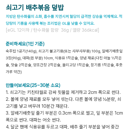
쇠고기 배추볶음 덮밥
지방은 탄수화물의 소화, 흡수를 지연시켜 혈당의 급격한 상승을 억제해요. 적
당량의 기름을 사용해 볶는 조리법은 GL을 낮출 수 있어요.
[eGL
12이하 /
탄수화물 함량
36g /
열량
366kcal]
준비하세요(1인 기준)
숙주밥 1공기(140g), 쇠고기 불고기용(또는 샤부샤부용) 100g, 알배기배춧잎
3장(90g), 대파(흰 부분) 10cm, 식용유 1작은술, 양념 재료{다진 마늘 ½작은
술, 맛술 2작은술, 양조간장 2작은술, 올리고당 1작은술, 참기름 1작은술, 후춧
가루 약간}
만들어보세요(25~30분 소요)
1. 쇠고기는 키친타월로 감싸 핏물을 제거하고 2cm 폭으로 썬다.
2. 볼에 양념 재료를 모두 넣어 섞는다. 다른 볼에 양념 ½분량, 쇠
고기를 넣고 버무려 10분간 재운다.
3. 알배기배춧잎 줄기 부분은 0.3cm 폭으로 썰고, 잎 부분은 1cm
폭으로 썬다. 대파는 어슷 썬다.
4. 달군 팬에 식용유를 두르고 대파, 배추 줄기 부분을 넣어 중간