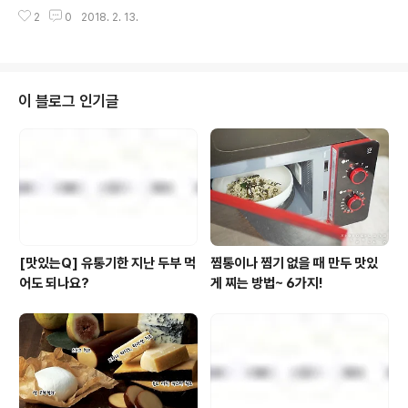
어요. 곤약 역시 식이섬유가 풍부한 저열량 재료로 포만감
가 매운맛을 제거하고 체에 ..
2
0
2018. 2. 13.
을 더해주지요. [eGL 3이하 / 탄수화물 함량 14g / 열량 1
52kcal] 준비하세요(1인 기준) 실곤약 1컵(120g), 콩나
물 1줌(또는 숙주, 50g), 참나물 ½줌(또는 깻잎, 25g), 계
란 1개, 소금 약간, 양념장 재료{맛술 ½큰술, 식초 ½큰술,
매실청(또는 올리고당) ½큰술, 고추장 ½큰술, 고춧가루
이 블로그 인기글
½작은술, 다진 마늘 ⅓작은술, 양조간장 ½작은술, 참기름
½작은술} 만들어보세요(25~30분 소요) 1. 냄비에 달걀,
잠길 만큼의 물, 소금을 넣어 센 불에서 끓인다. 2. 끓어오
르면 약불로 줄여 12분간 삶는다. 3..
[맛있는Q] 유통기한 지난 두부 먹
찜통이나 찜기 없을 때 만두 맛있
어도 되나요?
게 찌는 방법~ 6가지!