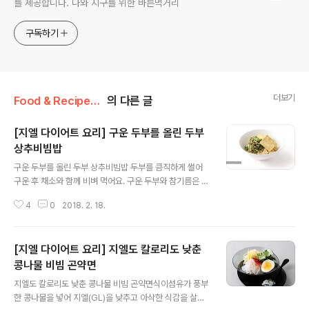
를 제공합니다. 나와 지구를 위한 바른먹거리
구독하기
더보기
Food & Recipe/건강 레시피
의 다른 글
[지엘 다이어트 요리] 구운 두부를 올린 두부
상추비빔밥
글 내용
구운 두부를 올린 두부 상추비빔밥 두부를 큼직하게 썰어
구운 후 채소와 함께 비벼 먹어요. 구운 두부와 참기름은 혈
당을 천천히 올리는데 도움이 되어 지엘(GL) 다이어트에
4
0
2018. 2. 18.
좋아요. [eGL 6이하 / 탄수화물 함량 35g / 열량 377kc
al] 준비하세요(1인 기준) 두부밥 1공기(130g), 두부 큰 팩
½모(부침용, 150g), 상추 6장(60g), 양파 ⅛개(25g),
[지엘 다이어트 요리] 지엘도 칼로리도 낮춘
양념 재료{고춧가루 ⅓작은술, 다진 마늘 ⅓작은술, 양조간
장 1작은술, 된장 ½작은술, 올리고당 1작은술, 참기름 1작
콩나물 비빔 곤약면
글 내용
은술, 통깨 약간} 만들어보세요(25~30분 소요) 1. 양파는
지엘도 칼로리도 낮춘 콩나물 비빔 곤약면식이섬유가 풍부
가늘게 채 썰고 두부는 2등분한다. 2. 상추는 길이대로 2
한 콩나물을 넣어 지엘(GL)을 낮추고 아삭한 식감을 살렸
등분한 후 0.5cm 폭으로 썬다. 3. 양파는 찬물에 5분간 담