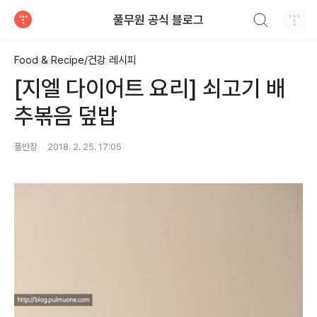
검색하기
풀무원 공식 블로그
티스토리
Food & Recipe/건강 레시피
[지엘 다이어트 요리] 쇠고기 배
추볶음 덮밥
풀반장
2018. 2. 25. 17:05