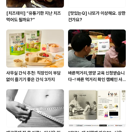
[치즈데이] “유통기한 지난 치즈
[맛있는Q] 나또가 이상해요. 상한
먹어도 될까요?”
건가요?
사무실 간식 추천: 직장인이 부담
바른먹거리,영양 교육 신청받습니
없이 즐기기 좋은 간식 3가지
다~! 바른 먹거리 확인 캠페인 사
이트 오픈!