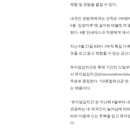
체험 및 관람을 즐길 수 있다.
내국인 관람객에게는 선착순 100명에
6층 ‘김장마루’에 설치된 태블릿 P
된다. 4층 안내데스크 직원에게 제시하
지난 8월 25일 KBS1 3부작 특
것을 보고 듣고 체험할 수 있는 공간
뮤지엄김치간은 축제 기간인 22일부
서 뮤지엄김치간(@museumkimc
무료로 증정한다. ‘G9혼합유산균’
는 제품이다.
‘뮤지엄김치간’은 지난해 6월부터 
관광하는 내·외국인이 늘어남에 따라 
따라 마음에 드는 한복을 입고 뮤지엄
다.