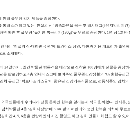
 한해 풀무원 김치 제품을 증정한다.
C를 통해 소개되고 있는 ‘친절의 신’ 방송화면을 찍은 후 해시태그(#뮤지엄김치간)
면 확인 후 풀무원 ‘들기름 볶음김치(190g)’을 무료로 증정한다. 1명 당 1회만 
집 다큐멘터리 ‘친절의 신-대한민국 편’에 트와이스 정연, 다현과 기욤 패트리가 출
으로 소개했다.
터 24일까지 3일간 박물관 방문객을 대상으로 선착순 100명에게 선물을 증정
hikan)을 팔로잉하고 4층 안내데스크에 보여주면 풀무원건강생활의 ‘G9혼합유산균
은 김치 유산균 ‘락토바실러스균’이 함유된 건강기능식품으로, 전통식품인 김치의 
내·외국인들에게 우리나라 전통 문화인 한복을 알리는데 적극 힘써왔다. 인사동, 
김치박물관 4층 ‘김치사랑방’에 50여 벌의 어린이와 성인 한복을 비치해 무료
김치간 4, 5, 6층을 관람하면서 사진 촬영도 하고 김치 만들기 체험도 할 수 있