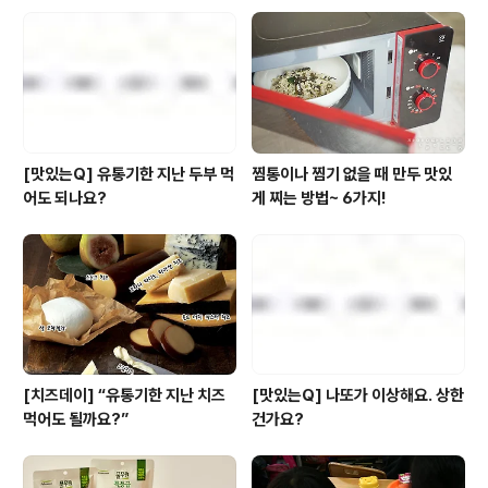
에 네가지 쫄깃한 치지를 넣은 콰트로치즈&고구마 무스 이
름만 들어도 침이 고일 듯한 '올바른 브리또' 3종 세트를 가
장 저렴하게 만날 수 있는 기회! 오늘 단 하루~! 올바른 브
리또 3종 세트가 40% 저렴한..
[맛있는Q] 유통기한 지난 두부 먹
찜통이나 찜기 없을 때 만두 맛있
어도 되나요?
게 찌는 방법~ 6가지!
[치즈데이] “유통기한 지난 치즈
[맛있는Q] 나또가 이상해요. 상한
먹어도 될까요?”
건가요?