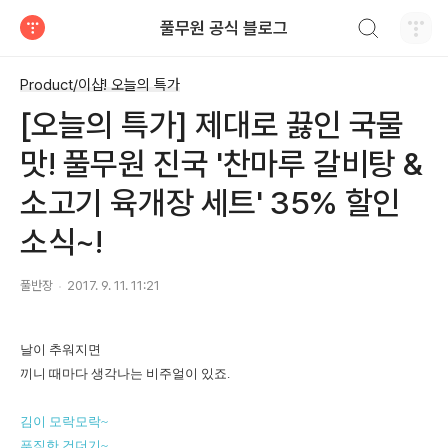
검색하기
풀무원 공식 블로그
티스토리
Product/이샵! 오늘의 특가
[오늘의 특가] 제대로 끓인 국물
맛! 풀무원 진국 '찬마루 갈비탕 &
소고기 육개장 세트' 35% 할인
소식~!
풀반장
2017. 9. 11. 11:21
날이 추워지면
끼니 때마다 생각나는 비주얼이 있죠.
김이 모락모락~
푸짐한 건더기~