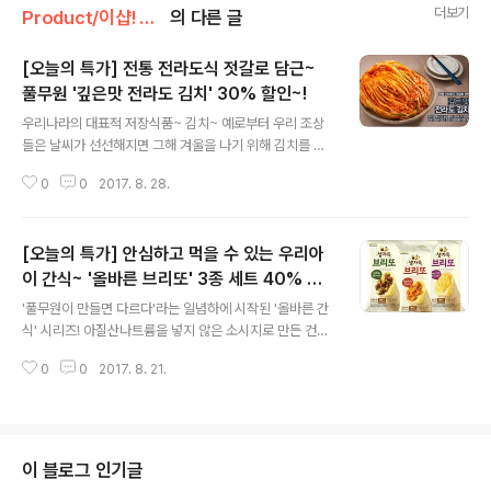
더보기
Product/이샵! 오늘의 특가
의 다른 글
[오늘의 특가] 전통 전라도식 젓갈로 담근~
풀무원 '깊은맛 전라도 김치' 30% 할인~!
글 내용
우리나라의 대표적 저장식품~ 김치~ 예로부터 우리 조상
들은 날씨가 선선해지면 그해 겨울을 나기 위해 김치를 담
그곤 했는데요. 그런데 바쁜 일상에 핵가족 시대가 된 요즘
0
0
2017. 8. 28.
웬만한 대가족이 아니고서야 집에서 김치를 담그는 일이
자주 있지는 않죠. ^^ 하지만 엄마가 담근 것처럼 맛있는~
김치를 맛보고 싶은 마음은 모두의 한결같은 바람이겠죠~!
[오늘의 특가] 안심하고 먹을 수 있는 우리아
그렇다면~~ 오늘 풀반장이 소개해드릴 풀무원 '깊은맛 전
라도 김치'를 눈여겨보시면 어떨까요? 미식가들의 입맛을
이 간식~ '올바른 브리또' 3종 세트 40% 할
글 내용
사로잡은 깊고 진한 전라도 김치맛을 고스란히 담고 있는
인
'풀무원이 만들면 다르다'라는 일념하에 시작된 '올바른 간
만큼 반응도 으뜸!풀무원 '깊은맛 전라도 김치'는요, 특허받
식' 시리즈! 아질산나트륨을 넣지 않은 소시지로 만든 건강
은 저염화 김치 제조방법을 적용하여 짜지 않고 맛있게 담
한 간식 '올바른 핫도그'를 시작으로 점점 다양한 제품들이
았다는 점이 특징! 우리 농산물만을 사용하여 보다 안심하
0
0
2017. 8. 21.
나오고 있는 가운데~ 아이 간식은 물론 직장인들의 아침
고 드실 수 있을 뿐만 아니라 비리지..
대용품으로도 인기를 끌며 주목받고 있는 제품이 있었으
니!! 바로~ '올바른 브리또'!담백한 닭가슴살과 매콤한 토마
토 칠리 소스로 정통 멕시칸스타일을 살린~ 칠리치킨브레
스트 쇠고기와 쫄깃한 모짜렐라 치즈에 할라피뇨로 깔끔함
이 블로그 인기글
을 더한 비프&할라피뇨 달콤하고 부드러운 고구마 무스 속