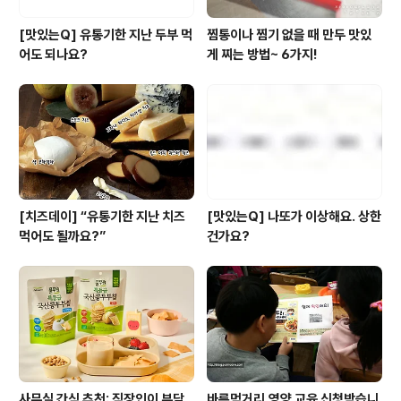
[맛있는Q] 유통기한 지난 두부 먹
찜통이나 찜기 없을 때 만두 맛있
어도 되나요?
게 찌는 방법~ 6가지!
[치즈데이] “유통기한 지난 치즈
[맛있는Q] 나또가 이상해요. 상한
먹어도 될까요?”
건가요?
사무실 간식 추천: 직장인이 부담
바른먹거리,영양 교육 신청받습니