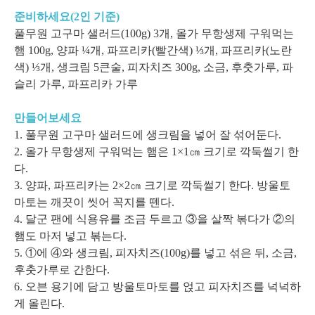
준비하세요(2인 기준)
풀무원 고구마 샐러드(100g) 3개, 올가 무항생제 구워먹는
햄 100g, 양파 ¼개, 파프리카(빨간색) ⅓개, 파프리카(노란
색) ⅓개, 생크림 5큰술, 피자치즈 300g, 소금, 후춧가루, 파
슬리 가루, 파프리카 가루
만들어보세요
1. 풀무원 고구마 샐러드에 생크림을 넣어 잘 섞어둔다.
2. 올가 무항생제 구워먹는 햄은 1×1㎝ 크기로 깍둑썰기 한
다.
3. 양파, 파프리카는 2×2㎝ 크기로 깍둑썰기 한다. 방울토
마토는 깨끗이 씻어 꼭지를 뗀다.
4. 달군 팬에 식용유를 조금 두르고 ③을 살짝 볶다가 ②의
햄도 마저 넣고 볶는다.
5. ①에 ④와 생크림, 피자치즈(100g)를 넣고 섞은 뒤, 소금,
후춧가루로 간한다.
6. 오븐 용기에 담고 방울토마토를 얹고 피자치즈를 넉넉하
게 올린다.