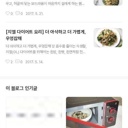
우고, 혀끝에 닿는 보드라움이 마음까지 설레게 하는 봄나
물은? 일 년을 기다려도 아깝지 않은 맛을 지닌 ‘두릅’입니
0
0
2017. 5. 21.
다. 향긋한 두릅을 조금 색다르게 즐기고 싶다면 알리오 올
리오에 넣어보세요. 봄 파스타의 품격에 감탄하실 거예요.
준비하세요(2인 기준) 풀무원 생가득 스파게티면 2봉지(3
[지엘 다이어트 요리] 더 아삭하고 더 가볍게,
20g), 두릅 5대(50g), 두릅 순 30g, 양파 ¼개(50g), 마
늘 3톨, 마른 태국고추 2~3개, 올리브유, 소금, 후춧가루
우엉잡채
글 내용
만들어보세요1. 두릅과 두릅순은 끓는 물에 소금을 넣고 살
더 아삭하고 더 가볍게, 우엉잡채 당 흡수를 줄이는 식생활,
짝 데쳐낸 다음 물기를 꼭 짠다. 2. ①의 두릅은 밑동을 잘
지엘(GL) 다이어트를 위해서는 흰밥, 흰빵, 흰면처럼 전분
라내고 세로로 반을 갈라 5~6cm 길이로 썬다.3. 양파는
이 많은 탄수화물 식품의 섭취를 줄여야 하는데요. 자투리
채 썰고, 마늘은 편으로 썬다. 4. 팬에 올리브유를 ..
2
0
2017. 5. 14.
채소를 넣고 후다닥 만들기 좋은 잡채도 은근히 지엘이 높
은 편이랍니다. 탄수화물 함량이 많은 당면의 양을 반으로
줄이고 면의 식감을 대신할 수 있는 아삭한 우엉과 시금치
를 풍족하게 넣어보세요. 양념장을 만들 때도 당이 많은 설
탕 대신 올리고당을 사용하는 것, 잊지 마시고요.준비하세
이 블로그 인기글
요(1인 분량, eGL = 23) 당면 50g, 우엉 ½대, 쇠고기(잡
채용) 50g, 양파 ¼개(50g), 당근 ⅛개(20g), 표고버섯
3개, 시금치 3줌(100g), 양념장 재료{생수 1큰술, 다진 마
늘 1작은술, 간장 2작은술, 맛술 2작은술, 올리..