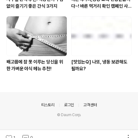
없이 즐기기 좋은 간식 3가지
다~! 바른 먹거리 확인 캠페인 사
이트 오픈!
배고픔에 잠 못 이루는 당신을 위
[맛있는Q] 나또, 냉동 보관해도
한 가벼운 야식 메뉴 추천!
될까요?
의안내
티스토리
로그인
고객센터
© Daum Corp.