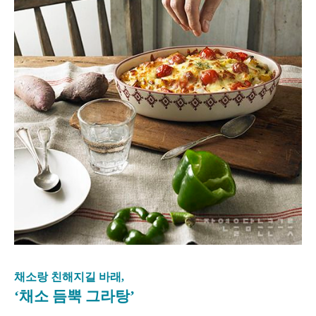
채소랑 친해지길 바래,
‘채소 듬뿍 그라탕’