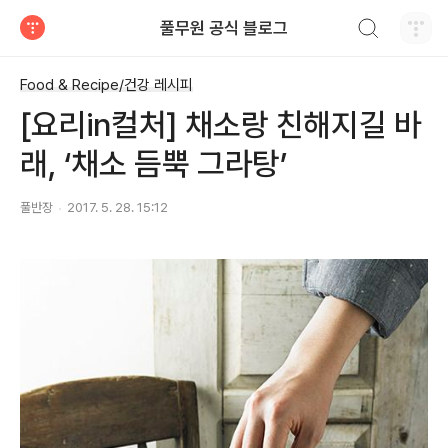
검색하기
풀무원 공식 블로그
티스토리
Food & Recipe/건강 레시피
[요리in컬처] 채소랑 친해지길 바
래, ‘채소 듬뿍 그라탕’
풀반장
2017. 5. 28. 15:12