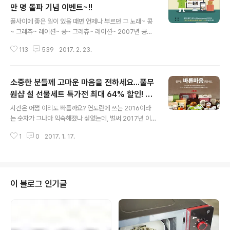
만 명 돌파 기념 이벤트~!!
글 내용
풀사이에 좋은 일이 있을 때면 언제나 부르던 그 노래~ 콩
~ 그레츄~ 레이션~ 콩~ 그레츄~ 레이션~ 2007년 공식
오픈한 이후 올해로 10년차에 들어선 풀무원의 공식 블로
113
539
2017. 2. 23.
그 ~! (우리 풀사이 가족 여러분은 '풀사이'라는 애칭으로
불러주고 계시죠~.) 기업블로그 1세대로 시작해 아직까지
도 일 평균 5,000 명 이상이 찾을 정도로 끊임 없는 사랑
소중한 분들께 고마운 마음을 전하세요...풀무
을 받고 있는데요. 바로 그 풀사이~ 여러분의 풀사이가~~
~ 누적 방문자 수 천만 명을 넘었답니다!! 10,000,000명
원샵 설 선물세트 특가전 최대 64% 할인! 가
글 내용
~! 헉! 천만 명이라니! (헉! 0(영)이 무려 7개나~!!) 천만이
누다 목베개 증정도~
시간은 어쩜 이리도 빠를까요? 연도란에 쓰는 2016이라
라 하면~ 서울시 거주 인구수이며 (2016년 11월 기준) 국
는 숫자가 그나마 익숙해졌나 싶었는데, 벌써 2017년 이
내 상영 영화의 성공 기준이며 국민앱 카카오페이지도 4년
라니요! 그리고 새해 시작과 동시에 찾아온 설 명절. 설이
이 넘게 걸린 가입자 수이며 한국 관광 필수 코스인 ..
1
0
2017. 1. 17.
되면 준비해야 할 것들이 참~ 많아요. 그중에서도 우리를
가장 큰 고민에 빠지게 하는 것은 바로 설 선물! 치솟은 물
가를 생각하면 더욱 고민이 될 수밖에 없는데요. 하.지.만.
풀무원샵과 함께라면 설 선물에 대한 걱정 끝! 다양한 맞춤
형 추천과 무려 64% 라는 엄~청난 할인 혜택이 있거든요.
이 블로그 인기글
게다가 구매 금액별 캐쉬백 쿠폰과 추첨을 통한 선물까지!
설명을 들을수록 이번 설 선물은 풀무원샵에서 장만해야겠
다는 생각이 드시죠? 후후.. 그럼 이제부터 풀반장과 함께
풀무원샵의 알찬 혜택들을 알아보자구요. 하나. 최대 64%