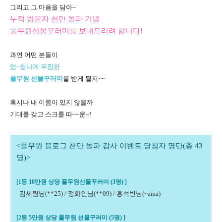
그리고 그 마음을 담아~
누적 방문자 천만 돌파 기념
풀무원선물꾸러미를 보내드리려 합니다!
과연 어떤 분들
이
엄~청나게 푸짐한
풀무원 선물꾸러미
를 받게 될지~~
혹시나 내 이름이 있지 않을까
기대를 갖고 스크롤 따~~운~!
<풀무원 블로그 천만 돌파 감사 이벤트 당첨자 명단(총 43
명)
>
[1등 10만원 상당 풀무원선물꾸러미 (3명) ]
김세림님(**25) / 정화인님(**09) / 홍석빈님(~ama)
[2등 5만원 상당 풀무원 선물꾸러미 (5명) ]