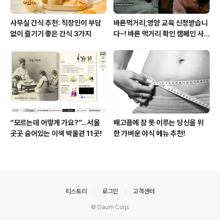
사무실 간식 추천: 직장인이 부담
바른먹거리,영양 교육 신청받습니
없이 즐기기 좋은 간식 3가지
다~! 바른 먹거리 확인 캠페인 사
이트 오픈!
“모르는데 어떻게 가요?”...서울
배고픔에 잠 못 이루는 당신을 위
곳곳 숨어있는 이색 박물관 11곳!
한 가벼운 야식 메뉴 추천!
의안내
티스토리
로그인
고객센터
© Daum Corp.