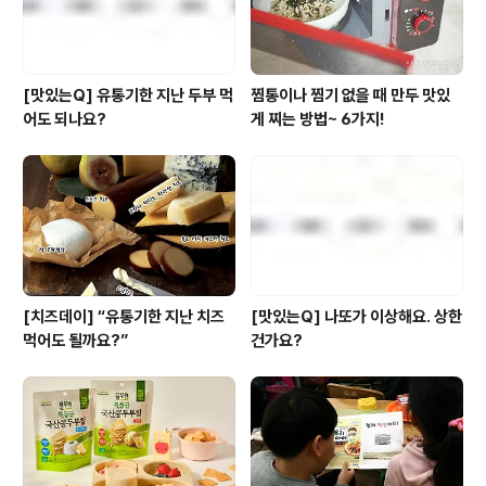
할인가로 설 선물..
[맛있는Q] 유통기한 지난 두부 먹
찜통이나 찜기 없을 때 만두 맛있
어도 되나요?
게 찌는 방법~ 6가지!
[치즈데이] “유통기한 지난 치즈
[맛있는Q] 나또가 이상해요. 상한
먹어도 될까요?”
건가요?