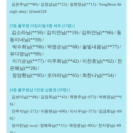
김은주님(**90) / 김정섭님(**23) / 송현정님(**11) / YongHeon Ah
n님(~ahn) / @imsh328
[3등 풀무원 아임리얼 8종 세트 (15명) ]
김소라님(**59) / 김지연님(**19) / 김하얀님(**06) / 동
동이네님(**59) /
박수희님(**06) / 박영순님(**68) / 솔빛내음님(**77) /
유다영님(**99) /
이기순님(**77) / 이주희님(**42) / 이찬호님(**62) / 전
은혜님(**28) /
정양환님(**85) / 조아라님(**65) / 최한나님(**54) /
[4등 풀무원샵 1만원 상품권 (20명) ]
김보미님(**68) / 김정옥님(**43) / 목현주님(~975) / 박희정님(**0
6) /
안주석님(~272) /
이동현님(~690) / 이시우님(~373) / 임금희님(~89
0) /
정아린님(~uca) / 정혜욱님(**11) /
채정윤님(~992) / 천지영님(~89
3) /