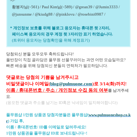
황봉자님(~561) / Paul Kim님(~589) / @grean39 /
@Jumin3333 /
@junsunme / @kiudg88 / @pinklovu / @rosebini0987 /
* 개인정보 보호를 위해 블로그 응모자는 휴대폰 뒷 2자리,
페이스북 응모자의 경우 계정 뒷 3자리만 표기 하였습니다.
(트위터 응모자는 당첨확인을 위해 계정표기)
당첨되신 분들 모두모두 축하드립니다!
풀반장이 직접 골라담은 풀무원 선물꾸러미는 과연 어떤 모습일까요?
빠른 배송을 위해 당첨되신 분들의 연락처가 필요하답니다.
댓글로는 당첨의 기쁨을 남겨주시고
비밀댓글이나 이메일(
blog@pulmuone.com
)로 3
/14(화)까지!
이름 / 휴대폰번호 / 주소 /
개인정보 수집 동의 여부
를 남겨주세
요.
(응모한 댓글과 주소를 남기는 ID혹은 닉네임이 일치해야합니다)
풀무원샵 1만원 상품권 당첨자분들은 풀무원샵(
www.pulmuoneshop.co.k
r
) 가입 후,
이름 / 휴대폰번호/ ID를 이메일로 알려주세요!
1만원 상품권을 풀무원샵 ID로 보내드립니다~!