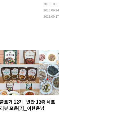
2016.10.01
2016.09.24
2016.09.17
풀로거 12기_반찬 12종 세트
리뷰 모음[7]_이현윤님