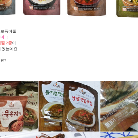
 보듬어줄
미~!
지찜 2종
이
이었는데요.
요?