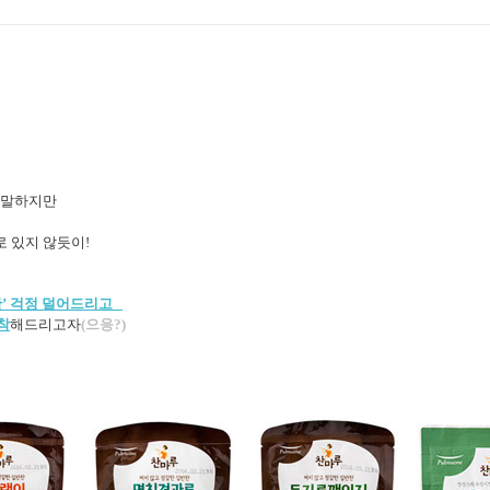
럼 말하지만
로 있지 않듯이!
찬’ 걱정 덜어드리고
착
해드리고자
(으응?)