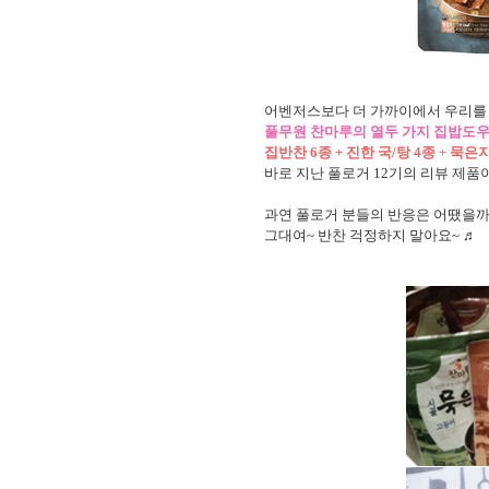
어벤저스보다 더 가까이에서 우리를
풀무원 찬마루의 열두 가지 집밥도우
집반찬 6종 + 진한 국/탕 4종 + 묵은
바로 지난 풀로거 12기의 리뷰 제품
과연 풀로거 분들의 반응은 어땠을까
그대여~ 반찬 걱정하지 말아요~ ♬