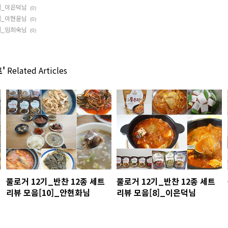
8]_이은덕님
(0)
7]_이현윤님
(0)
6]_임희숙님
(0)
'
Related Articles
풀로거 12기_반찬 12종 세트
풀로거 12기_반찬 12종 세트
리뷰 모음[10]_안현화님
리뷰 모음[8]_이은덕님