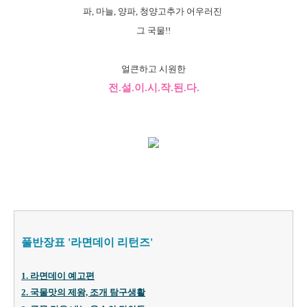
파, 마늘, 양파, 청양고추가 어우러진
그 국물!!
얼큰하고 시원한
전.설.이.시.작.된.다.
풀반장표 '라면데이 리턴즈'
1. 라면데이 예고편
2. 국물맛의 제왕, 조개 탐구생활