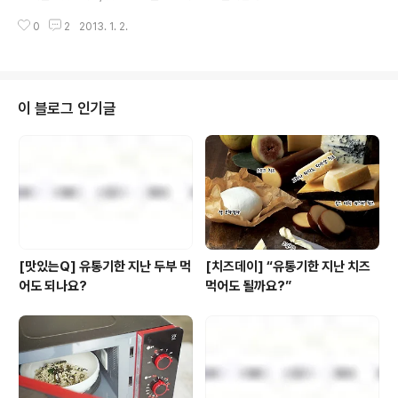
져야 할 바로 이때! 여러분의 몸과 마음에 따뜻한 온기를 불
김난도 교수가 내놓은 2013년 뱀의 해, 대한민국 소비 트
어넣고자 준비했습니다. 바로 ...
0
2
2013. 1. 2.
렌드 키워드이기도 합니다. ^^ “2013년의 소비자들에게
승리의 비법을 전수하고자 붙인 이름”이라네요. 김난도 교
수는 언젠가 트렌드를 예측하는 일보다 매년 띠와 관련한
키워드 작명?이 더 어렵다고 살짝 고백한 바 있습니다. ㅎ
ㅎ 코브라 트위스트 COBRA TWIST, 2013년 10대 소
이 블로그 인기글
비 트렌드는 바로 요겁니다. 2013 10대 소비 트렌드 키워
드 City of hysterie 날 선 사람들의 도시 - 불확실성 • 경
쟁 • 상시 위험의 사회 OTL... Nonsense! 난센스의 시대
- 이미 난센스의 세상이니까 재미있기만 한..
[맛있는Q] 유통기한 지난 두부 먹
[치즈데이] “유통기한 지난 치즈
어도 되나요?
먹어도 될까요?”