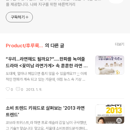
를 제공합니다. 나와 지구를 위한 바른먹거리
구독하기
더보기
Product/후루룩! 라면데이
의 다른 글
“우리...라면해도 될까요?”.....한파를 녹여줄
드라마 <꽃미남 라면가게> 속 훈훈한 라면 사
글 내용
랑 대사 모음~
도대체, 얼마나 껴입으면 춥지 않을 수 있을까요?? ;;; 이례
적인 한파가 계속 되고 있는 가운데, 아침 뉴스 속 기상 캐
스터는 거의 매일 같은 멘트를 반복 중. “’오늘’은, 올 겨울
0
0
2013. 1. 9.
들어 ‘가장’ 춥겠습니다.” ㅜㅜ;;; 지난 12월, 서울의 최저 기
온이 영하 10도 이하로 떨어진 날은 열흘이 넘었다고 하네
요. 특히, 12월 26일 서울 최저 기온은 영하 14.5도로 12
소비 트렌드 키워드로 살펴보는 '2013 라면
월 기온으로는 지난 1956년 이후 56년 만의 한파! 기상청
에 따르면 1월 내내 기온이 평년보다 낮고, 눈도 평년보다
트렌드'
글 내용
많을 거라고 하니 옆집 곰?!을 위해서라도 내 집 앞 눈은 내
코브라 트위스트,라 하면 프로 레슬러 김일 님이 구사했던,
가~! … 쿨럭 ;;; 무사히 겨울을 나기 위한 각오를 단단히 다
그 기술?! 맞습니다, 맞고요. 서울대 소비트렌드분석센터와