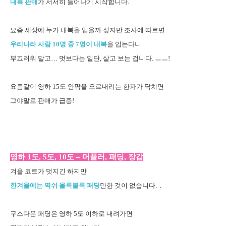
내복 판매
가 서서히 늘어나기 시작합니다.
요즘 세상에 누가 내복을 입을까 싶지만 조사에 따르면
우리나라 사람 10명 중 7명이 내복
을 입는다니
부끄러워 말고… 멋보다는 일단, 살고 보는 겁니다. ㅡㅡ!
요즘같이 영하 15도 안팎을 오르내리는 한파가 닥치면
그야말로 판매가 급증!
영하 1도, 5도, 10도 – 머플러, 패딩, 장갑
겨울 코트가 멋지긴 하지만
한겨울에는 역쉬 올록볼록 패딩
만한 것이 없습니다. .
구스다운 패딩은 영하 5도 이하로 내려가면