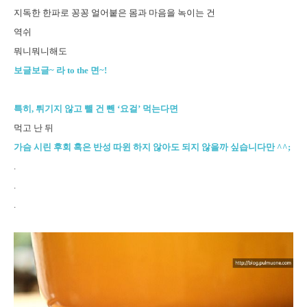
지독한 한파로 꽁꽁 얼어붙은 몸과 마음을 녹이는 건
역쉬
뭐니뭐니해도
보글보글~ 라 to the 면~!
특히, 튀기지 않고 뺄 건 뺀 ‘요걸’ 먹는다면
먹고 난 뒤
가슴 시린 후회 혹은 반성 따윈 하지 않아도 되지 않을까 싶습니다만 ^^;
.
.
.