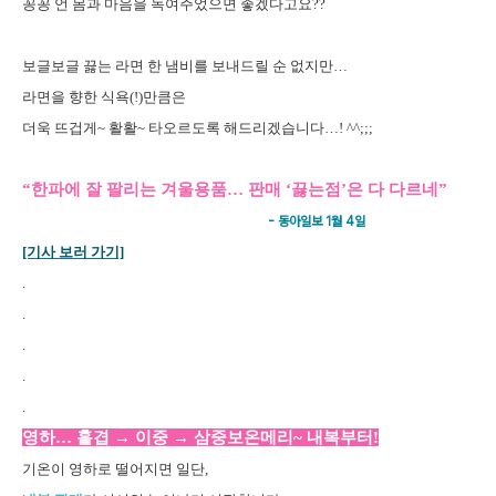
꽁꽁 언 몸과 마음을 녹여주었으면 좋겠다고요??
보글보글 끓는 라면 한 냄비를 보내드릴 순 없지만…
라면을 향한 식욕(!)만큼은
더욱 뜨겁게~ 활활~ 타오르도록 해드리겠습니다…! ^^;;;
“한파에 잘 팔리는 겨울용품… 판매 ‘끓는점’은 다 다르네”
- 동아일보 1월 4일
[기사 보러 가기]
.
.
.
.
.
영하… 홑겹 → 이중 → 삼중보온메리~ 내복부터!
기온이 영하로 떨어지면 일단,