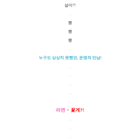
설마?!
.
뽕
뽕
뽕
.
누구도 상상치 못했던, 운명적 만남!
.
.
.
.
.
라면 +
꽃게?!
.
.
.