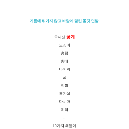
.
.
기름에 튀기지 않고 바람에 말린 쫄깃 면발!
꽃게
국내산
오징어
홍합
황태
바지락
굴
백합
홍게살
다시마
미역
…
10가지 해물에