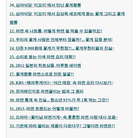
20
. 심야식당 '이꼬이'에서 만난 꽃게짬뽕
21. 심야식당 '이꼬이'에서 김상욱 셰프에게 듣는 꽃게 그리고 꽃게
짬뽕
22. 라면 속 나트륨, 어떻게 하면 덜 먹을 수 있을까요?
23. 우리의 꽃게 사랑은 언제부터 였을까?... 꽃게 집중 분석!
24. 단돈 9,900원에 꽃게가 무한정?!... 꽃게무한리필의 진실~
25. 소리로 듣는 이색 라면 요리 대회?!
26. 2012 일본의 히트상품, 마루짱 세이멘
27. 꽃게짬뽕 라면스프로 만든 얼굴?!
28. KBS <해피투게더3> '야간 매점' 속 라면 요리 다시보기~
29. 전자레인지로 라면끓이는 법과 그 원리
30. 라면 통계 속 진실... 청소년 93%가 주 1회 먹는 그것?!
31. 2013, 라면 트렌드는 어떻게 바뀔까?
32. 드라마 <꽃미남 라면가게> 속 훈훈한 라면 사랑 대사 모음~
33. 기온에 따라 팔리는 제품이 다르다구? 그렇다면 라면은?!