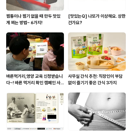
찜통이나 찜기 없을 때 만두 맛있
[맛있는Q] 나또가 이상해요. 상한
게 찌는 방법~ 6가지!
건가요?
바른먹거리,영양 교육 신청받습니
사무실 간식 추천: 직장인이 부담
다~! 바른 먹거리 확인 캠페인 사
없이 즐기기 좋은 간식 3가지
이트 오픈!