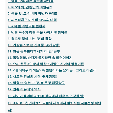
3. 국물 맛을 내는 육수의 달인들
4. 제 5의 맛, 감칠맛의 비밀은?!
5. 국물 맛, 그 신비의 비법 대
공개!
!
6. 피스타치오 미소와 MSG의 대결
7. 시대별 라면국물 변천사
8. 냉면 육수와 라면 국물 사이의 평행이론
9. 책으로 찾아보는 '맛'의 철학
10. 가상뉴스로 본 신제품 '꽃게짬뽕'
11. 맛을 공부한다?! 세계의 '맛' 공부
12. 독립영화, 바다가 육지라면 속 라면이야기
13. 요리 웹툰 3인방과 백합조개탕면 사이의 평행이론
14. <내 식탁위의 책들> 속 침넘어가는 요리들... 그리고 라면?!
15. 새로운 전설의 시작, 꽃게짬뽕!!
16. 멈출 수 없는 그 맛.. 매운맛 집중탐구
17. 짬뽕의 유래와 역사
18. 제이미 올리버의 TED 강의에서 배우는 건강한 맛!
19. 조미료? 천연재료?.. 국물의 세계에서 펼처지는 국물전쟁 백년
사!