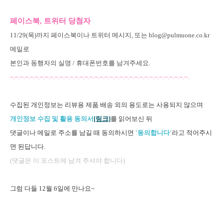
페이스북, 트위터 당첨자
11/29(목)까지 페이스북이나 트위터 메시지,
또는
blog@pulmuone.co.kr
메일로
본인과 동행자의 실명 / 휴대폰번호를 남겨주세요.
~.~.~.~.
~.~.~.~.
~.~.~.~.
~.~.~.~.
~.~.~.~.
~.~.~.~.
~.~.~.~.
~.~.~.~.
~.~.~.~.
수집된 개인정보는 리뷰용 제품 배송 외의 용도로는 사용되지 않으며
개인정보 수집 및 활용 동의서
[링크]
를 읽어보신 뒤
댓글이나 메일로 주소를 남길 때 동의하시면
'동의합니다'
라고 적어주시
면 된답니다.
(댓글은 이 포스트에 남겨 주셔야 합니다)
그럼 다들 12월 6일에 만나요~