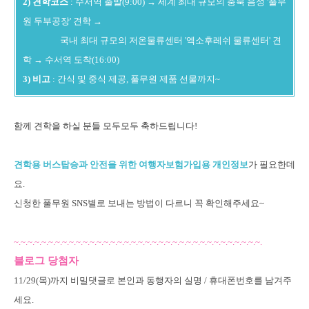
2) 견학코스
: 수서역 출발(9:00) → 세계 최대 규모의 충북 음성 '풀무
원 두부공장' 견학 →
국내 최대 규모의 저온물류센터 '엑소후레쉬 물류센터' 견
학 → 수서역 도착(16:00)
3) 비고
: 간식 및 중식 제공, 풀무원 제품 선물까지~
함께 견학을 하실 분들 모두모두 축하드립니다!
견학용 버스탑승과 안전을 위한
여행자보험가입용 개인정보
가 필요한데
요.
신청한 풀무원 SNS별로 보내는 방법이 다르니 꼭 확인해주세요~
~.~.~.~.
~.~.~.~.
~.~.~.~.
~.~.~.~.
~.~.~.~.
~.~.~.~.
~.~.~.~.
~.~.~.~.
~.~.~.~.
블로그 당첨자
11/29(목)까지 비밀댓글로 본인과 동행자의 실명 / 휴대폰번호를 남겨주
세요.