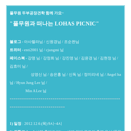
풀무원 두부공장견학 함께 가요~
"풀무원과 떠나는 LOHAS PICNIC"
블로그 -
아사렐라님 / 신원경님 / 조순완님
트위터 -
enti2001 님 / cjungmi 님
페이스북 -
강명 님 / 강정희 님 / 강진영 님 / 김윤경 님 / 김현정 님 /
김효미 님 /
성영신 님 / 송은홍 님 / 신독 님 / 정미리네 님 / Angel ha
님 / Hyun Jung Lee 님 /
Min A Lee 님
------------------------------------------------------
---------------------------
1) 일정
: 2012.12.6.(목) 9시~4시