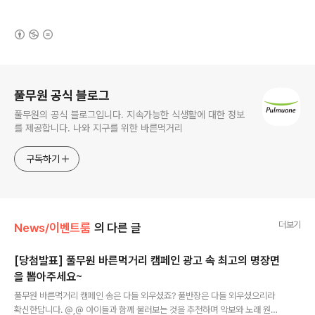
(새창열림)
로그 정보
풀무원 공식 블로그
풀무원의 공식 블로그입니다. 지속가능한 식생활에 대한 정보
를 제공합니다. 나와 지구를 위한 바른먹거리
구독하기
더보기
News/이벤트룸
의 다른 글
[당첨발표] 풀무원 바른먹거리 캠페인 광고 속 최고의 명장면
을 뽑아주세요~
글 내용
풀무원 바른먹거리 캠페인 송은 다들 외우셨죠? 풀반장은 다들 외우셨으리라
확신한답니다. @,@ 아이들과 함께 불러보는 것을 추천하며 악보와 노래 원곡