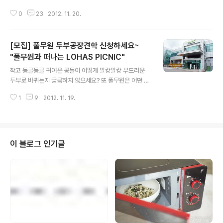
까지 올려드린것 때문에?! 아뇨~ '캠페인 광고 속 명장면을 뽑아라' 이벤트를 통
0
23
2012. 11. 20.
해 여러분들이 보셨던 풀무원 광고의 재생 횟수를 확인했거든요. :) ▶'캠페인 광
고 속 명장면을 뽑아라' 이벤트 바로가기 총 241명께서 광고를 보시고 최고의
명장면을 뽑아주셨는데요. 재생 횟수는 무려 709회~ 이벤트 진행만을 위해 별
[모집] 풀무원 두부공장견학 신청하세요~
도로 올린 영상인 만큼 이벤트에 참여한 풀사이 가족분들만 보셨을텐데~ 1명당
3회 정도는 재생한 셈이고 그렇다면 다들 캠페인 송을 외우고도 남았겠죠? 풀
"풀무원과 떠나는 LOHAS PICNIC"
글 내용
반장 역시 딴짓을 하다가도 어디선가 캠페인 송이 들려오면 큰소리로 따라부르
작고 동글동글 귀여운 콩들이 어떻게 말캉말캉 부드러운
곤 한답니다. 풀사이 ..
두부로 바뀌는지 궁금하지 않으세요? 또 풀무원은 어떤 콩
으로 두부를 만들까요? 그동안 가져왔던 두부에 대한 궁금
1
9
2012. 11. 19.
증을 모두 풀어드립니다~ 어디에서일까요? 네~ 바로 풀무
원 두부 공장 견학 '풀무원과 떠나는 LOHAS PICNIC'에
서 말이죠~ 콩을 고르는 것부터 제작, 포장, 보관까지 모든
과정을 듣고 또 눈으로 볼 수 있기 때문에 두부에 대한 궁금
증을 풀기에는 딱! 지인들과 함께 가도 좋고 아이들과 함께
이 블로그 인기글
해도 좋은 '풀무원과 떠나는 LOHAS PICNIC'에 여러분을
초대합니다~ 풀무원 두부공장견학 신청받아요~ "풀무원
과 떠나는 LOHAS PICNIC" 1) 신청기간 : 2012.11.19
(월)~11.23(금) 2) 응모방법 : 아래 댓글로 가고싶은 ..