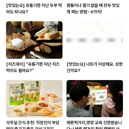
[맛있는Q] 유통기한 지난 두부 먹
찜통이나 찜기 없을 때 만두 맛있
어도 되나요?
게 찌는 방법~ 6가지!
[치즈데이] “유통기한 지난 치즈
[맛있는Q] 나또가 이상해요. 상한
먹어도 될까요?”
건가요?
사무실 간식 추천: 직장인이 부담
바른먹거리,영양 교육 신청받습니