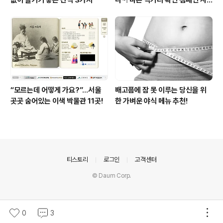
없이 즐기기 좋은 간식 3가지
다~! 바른 먹거리 확인 캠페인 사
이트 오픈!
“모르는데 어떻게 가요?”...서울
배고픔에 잠 못 이루는 당신을 위
곳곳 숨어있는 이색 박물관 11곳!
한 가벼운 야식 메뉴 추천!
의안내
티스토리
로그인
고객센터
© Daum Corp.
0
3