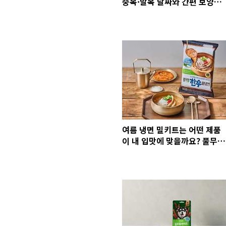
중복·말복 날짜와 간편 보양식
알아보기
여름 냉면 밀키트는 어떤 제품
이 내 입맛에 맞을까요? 풀무원
물냉면·비빔냉면·쫄면 추천