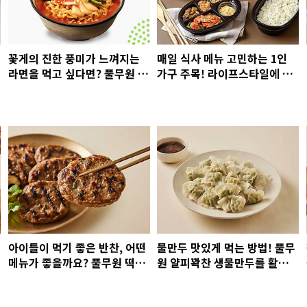
꽃게의 진한 풍미가 느껴지는
매일 식사 메뉴 고민하는 1인
라면을 먹고 싶다면? 풀무원 꽃
가구 주목! 라이프스타일에 맞
게탕면 추천
춘 정기배송 도시락, ‘디자인
밀’ 추천
아이들이 먹기 좋은 반찬, 어떤
물만두 맛있게 먹는 방법! 풀무
메뉴가 좋을까요? 풀무원 떡갈
원 얄피꽉찬 생물만두를 활용
비·돈카츠·치킨으로 간단하게
한 촉촉·바삭·페어링 3가지 방
완성!
식으로 즐기기