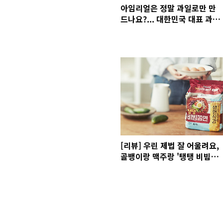
아임리얼은 정말 과일로만 만
드나요?... 대한민국 대표 과일
주스 '아임리얼' 제조 과정 전격
공개!!
[리뷰] 우린 제법 잘 어울려요,
골뱅이랑 맥주랑 '탱탱 비빔쫄
면'이랑