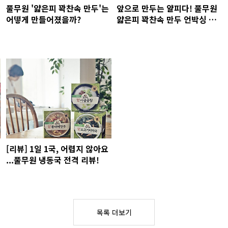
풀무원 '얇은피 꽉찬속 만두'는
앞으로 만두는 얄피다! 풀무원
어떻게 만들어졌을까?
얇은피 꽉찬속 만두 언박싱 영
상 공개!
[리뷰] 1일 1국, 어렵지 않아요
...풀무원 냉동국 전격 리뷰!
목록 더보기