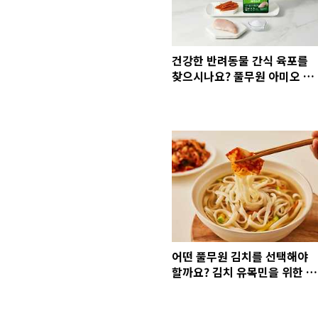
건강한 반려동물 간식 육포를
찾으시나요? 풀무원 아미오 자
연담은 닭고기 육포 유산균·칼
슘 PLUS로 챙겨보세요!
어떤 풀무원 김치를 선택해야
할까요? 김치 유목민을 위한 취
향 저격 풀무원 김치 3종 추천
및 비교