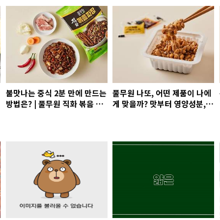
불맛나는 중식 2분 만에 만드는
풀무원 나또, 어떤 제품이 나에
방법은? | 풀무원 직화 볶음 짜
게 맞을까? 맛부터 영양성분,
장 vs 직화 볶음 짬뽕 비교 추천
가성비까지 비교 분석!