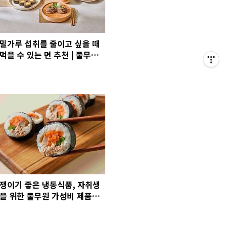
밀가루 섭취를 줄이고 싶을 때
먹을 수 있는 면 추천 | 풀무원
두유면 3종 칼로리, 추천 레시
피 정리
쟁이기 좋은 냉동식품, 자취생
을 위한 풀무원 가성비 제품은?
(노엣지피자·김밥·김치전 추
천)