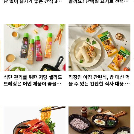
담 없이 즐기기 좋은 간식 3가
을까요? 단백질 요거트 선택법
지
과 추천
식단 관리를 위한 저당 샐러드
직장인 아침 간편식, 밥 대신 먹
드레싱은 어떤 제품이 좋을까
을 수 있는 간단한 식사 대용 제
요? 알룰로스를 사용한 풀무원
품은 무엇이 있을까요? (풀무원
저당 드레싱 4종 비교
브리또, 베이글, 단백절미)