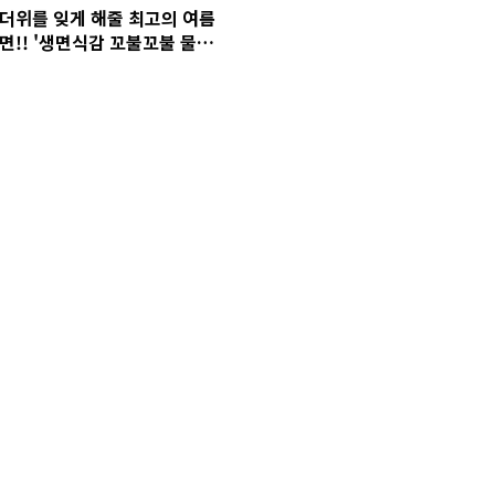
더위를 잊게 해줄 최고의 여름
면!! '생면식감 꼬불꼬불 물냉
면' (feat. 생면식감TV)