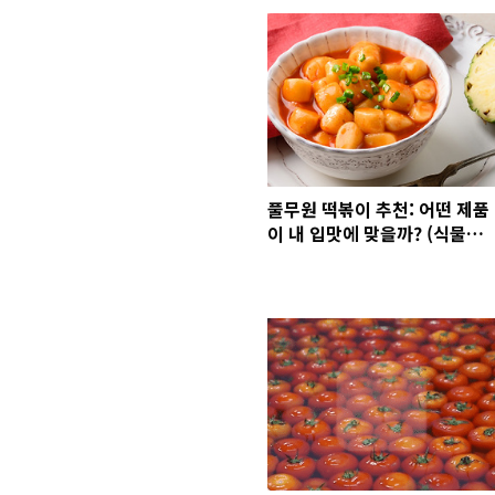
풀무원 떡볶이 추천: 어떤 제품
이 내 입맛에 맞을까? (식물성
떡볶이/누들형/치즈 3종 전격
비교)