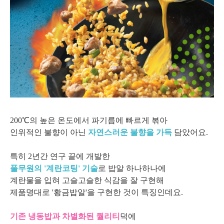
200℃의 높은 온도에서 파기름에 빠르게 볶아
인위적인 불향이 아닌
자연스러운 불향을 가득
담았어요.
특히 2년간 연구 끝에 개발한
풀무원의 '계란코팅' 기술
로 밥알 하나하나에
계란물을 입혀
고슬고슬한 식감을 잘 구현해
제품명대로 '황금밥알'을 구현한 것이 특징인데요.
기존 냉동밥과 차별화된 퀄리티
덕에