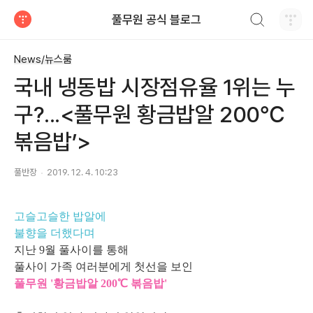
검색하기
풀무원 공식 블로그
티스토리
News/뉴스룸
국내 냉동밥 시장점유율 1위는 누
구?...<풀무원 황금밥알 200℃
볶음밥’>
풀반장
2019. 12. 4. 10:23
고슬고슬한 밥알에
불향을 더했다며
지난 9월 풀사이를 통해
풀사이 가족 여러분에게 첫선을 보인
풀무원 '황금밥알 200℃ 볶음밥'