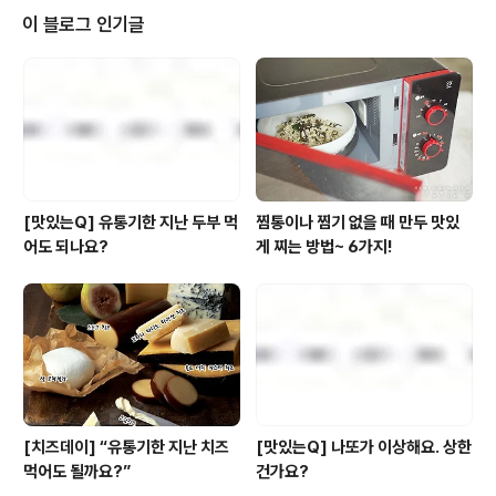
에 있다는 사실!! 두둥! "My name is 딜리."4개의 적재 트
이 블로그 인기글
레이를 갖추고 있어 한 번에 4개 테이블에 서빙할 수 있고
최대 50kg까지 적재 가능해 무거운 메뉴도 OK! 자율주행
방식으로 레스토랑 실내 데이터를 통해 동선을 스스로 판
단, 이동하는 능력까지 갖췄답니다. 장애물 회피 센서도 장
착되어 있..
[맛있는Q] 유통기한 지난 두부 먹
찜통이나 찜기 없을 때 만두 맛있
어도 되나요?
게 찌는 방법~ 6가지!
[치즈데이] “유통기한 지난 치즈
[맛있는Q] 나또가 이상해요. 상한
먹어도 될까요?”
건가요?