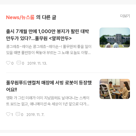
더보기
News/뉴스룸
의 다른 글
출시 7개월 만에 1,000만 봉지가 팔린 대박
만두가 있다?...풀무원 <얄피만두>
글 내용
콩그레츄~레이숀 콩그레츄~레이숀~! 풀무원에 좋을 일이
있을 때면 풀반장이 목놓아 부르는 그 노래! 오늘도 이렇게
이 노래를 부르게 될 줄이야~! 출시 7개월 만에 1,000만
0
0
2019. 11. 13.
봉지가 팔릴 정도로 대박 난 풀무원 제품이 있다? 없다? 후
후... 정답은 당연히 있다구요! 풀무원 '얇은피 꽉찬속 만두'
일명 '얄피만두'가 그 주인공입니다~. 사실 여러분에게 얄
풀무원푸드앤컬처 매장에 서빙 로봇이 등장했
피만두를 소개해드릴 때마다 인싸들의 만두, 대세만두라는
수식어를 붙이곤 했는데요. 지금까지 약간의 부끄러움과
어요!!
글 내용
오글거림을 이겨내며 어렵게(?) 붙였다면 이.제.는 자신있
영화 가 그린 미래가 이미 지났음에도 날아다니는 스케이
고 당당하게! 인싸들의 만두, 대세만두라는 말을 써도 되겠
트 보드는 없고, 애니메이션 속 세상이 1년 앞으로 다가왔
죠? 사실 얄피만두의 인기는 올해 3월 출시 후 열흘 만에 5
음에도 아직 자동차는 날지 못하죠. 하지만. 식당의 서빙만
0만 봉지, 한 달 만에 120만 봉지를 판매하며 각종 SNS에
1
0
2019. 11. 7.
큼은 로봇이 하고 있답니다. "에이, 풀반장님 농담도 참..."
후기가..
이라고 하시는 건 아니죠? 후후... 풀반장은 거짓이라는 걸
모르는 사람이며 지금 한없이 진지하답니다. 서빙 로봇은
존재하며 그것도 풀무원이 자체 운영하는 외식브랜드 매장