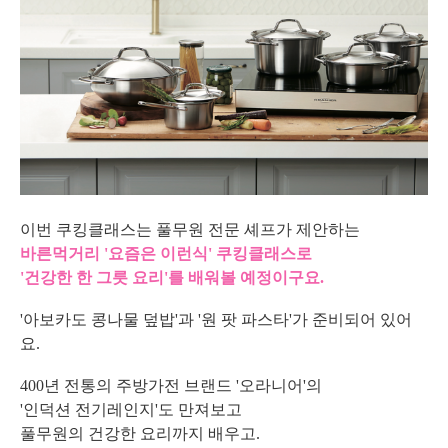
이번 쿠킹클래스는 풀무원 전문 셰프가 제안하는
바른먹거리 '요즘은 이런식' 쿠킹클래스로
'건강한 한 그릇 요리'를 배워볼 예정이구요.
'아보카도 콩나물 덮밥'과 '원 팟 파스타'가 준비되어 있어
요.
400년 전통의 주방가전 브랜드 '오라니어'의
'인덕션 전기레인지'도 만져보고
풀무원의 건강한 요리까지 배우고.