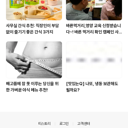
사무실 간식 추천: 직장인이 부담
바른먹거리,영양 교육 신청받습니
없이 즐기기 좋은 간식 3가지
다~! 바른 먹거리 확인 캠페인 사
이트 오픈!
배고픔에 잠 못 이루는 당신을 위
[맛있는Q] 나또, 냉동 보관해도
한 가벼운 야식 메뉴 추천!
될까요?
의안내
티스토리
로그인
고객센터