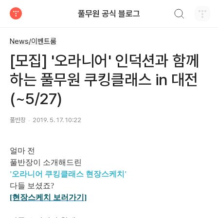
검색하기
풀무원 공식 블로그
티스토리
News/이벤트룸
[모집] '오라니어' 인덕션과 함께
하는 풀무원 쿠킹클래스 in 대전
(~5/27)
풀반장
2019. 5. 17. 10:22
얼마 전
풀반장이 소개해드린
'오라니어 쿠킹클래스 현장스케치'
다들 보셨죠?
[현장스케치 보러가기]