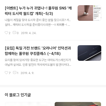
[이벤트] 누가 누가 귀엽나~! 풀무원 SNS '캐
릭터 도시락 월드컵' 개최(~5/3)
글 내용
나들이 계절을 맞아 도시락 준비 중인 분들 많으시죠? 서..
설마... 캐릭터 도시락을 준비중이시라면~~!! 찌찌뽕~! 풀
반장과 마음이 딱 맞으셨네요. 풀반장도 캐릭터 도시락을
2
0
2019. 4. 24.
준비하고 있거든요. 누구를 위해서냐구요? 호..혹시 귤양?
사과군? 풀군?후훗, 풀반장의 마음은 언제나 우리 풀사이
가족 여러분을 향해 있다는걸~ 알.면.서~ (힝~) 그런데 말
[모집] 독일 가전 브랜드 '오라니어' 인덕션과
이에요. 풀반장이 캐릭터 도시락을 너무너무 많이 만든 나
머지 도저히 뭘 가져가야할지 모르겠더라구요. 그래서 풀
함께하는 풀무원 쿠킹클래스 (~4/18)
글 내용
사이 가족 여러분께서 좀 도와주셨으면 좋겠어요. 총 8개
요리를 함에 있어가장 중요한 도구는 아마도가스레인지가
의 도시락 중 가장 귀엽고 사랑스러운 캐릭터 도시락을 '픽
아닐까 싶어요. 인류 발전의 역사에서도불의 발견이커다란
미 픽미 픽미업~' 해주시면 되구요. 진행의 재미를 위해 '캐
전환점이 됐던 것처럼요리에 불을 빼고 생각할 수는 없잖
릭터 도시락 월드컵'이라는 이름을 붙이고 1 vs 1 토너먼트
7
1
2019. 4. 9.
아요. 앗!그러고보니 주부들의 잇템에'인덕션' 이 빠지지 않
형식으로 구성했..
고 나오는 이유는인류 발전의 역사에 기인한 것?!(건조기찡
도 함께 와줬으면 좋겠어~) 풀사이 가족 여러분은 혹시'오
라니어(Oranier)' 라고 들어보셨나요?풍부한 철광석으로
금속가공산업 중심지였던독일 딜렌부르크 지역에서 '오라
이 블로그 인기글
니어' 왕족 가문에 의해1607년 설립된 기업인데요. 독일
400년 전통의 주방가전 브랜드인 오라니어는'100년은 사