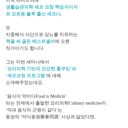
미국 하버드의대
생활습관의학 셰프 코칭 책임자이자
르 꼬르동 블루 출신 셰프(!)
,
또
지중해식 식단으로 당뇨를 치유하는
책을 써 골든 베스트셀러
에 오른
작가이기도 합니다.
그는 이번 세미나에서
‘요리의학 기반의 건강한 홈쿠킹’과
‘셰프코칭 프로그램’
에 대해
소개해주었는데요.
‘음식이 약이다Food is Medicin’
라는 전제에서 출발한 요리의학Culinary medicine이
‘약과 음식의 근원이 같다’는
동양의 ‘약식동원藥食同源’ 사상과 닮았다면,