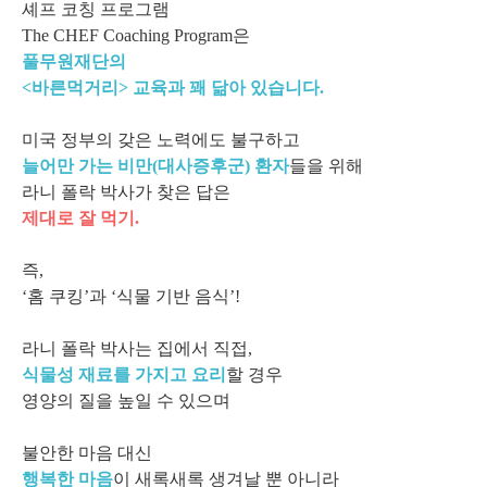
셰프 코칭 프로그램
The CHEF Coaching Program은
풀무원재단의
<바른먹거리> 교육과 꽤 닮아 있습니다.
미국 정부의 갖은 노력에도 불구하고
늘어만 가는 비만(대사증후군) 환자
들을 위해
라니 폴락 박사가 찾은 답은
제대로 잘 먹기.
즉,
‘홈 쿠킹’과 ‘식물 기반 음식’!
라니 폴락 박사는 집에서 직접,
식물성 재료를 가지고 요리
할 경우
영양의 질을 높일 수 있으며
불안한 마음 대신
행복한 마음
이 새록새록 생겨날 뿐 아니라