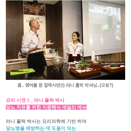
흠.. 영어를 참 잘하시던(!) 라니 폴락 박사님..(으응?)
요리 시연 1 _ 라니 폴락 박사
당뇨 치유를 위한 지중해식 데일리 메뉴
라니 폴락 박사는 요리의학에 기반 하여
당뇨병을 예방하는 데 도움이 되는