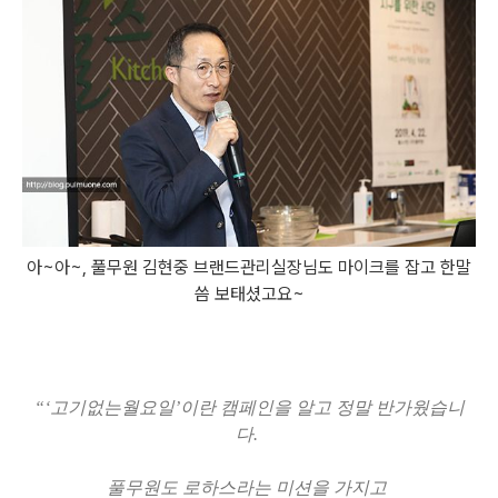
아~아~, 풀무원 김현중 브랜드관리실장님도 마이크를 잡고 한말
씀 보태셨고요~
“‘고기없는월요일’이란 캠페인을 알고 정말 반가웠습니
다.
풀무원도 로하스라는 미션을 가지고