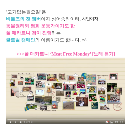
‘고기없는월요일’은
시인이자
비틀즈의 전 멤버
이자 싱어송라이터,
동물권리와 평화 운동가이기도 한
폴 매카트니 경이 진행
하는
글로벌 캠페인
의 이름이기도 합니다. ^^
>>>폴 매카트니 ‘Meat Free Monday’
[노래 듣기]