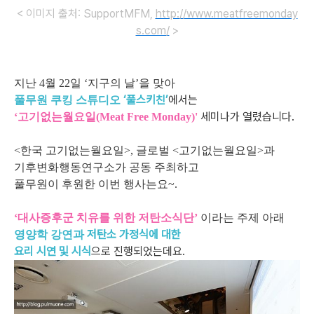
< 이미지 출처: SupportMFM,
http://www.meatfreemonday
s.com/
>
지난 4월 22일 ‘지구의 날’을 맞아
‘풀스키친’
에서는
풀무원 쿠킹 스튜디오
세미나가 열렸습니다.
‘고기없는월요일(Meat Free Monday)'
<한국 고기없는월요일>, 글로벌 <고기없는월요일>과
기후변화행동연구소가 공동 주최하고
풀무원이 후원한 이번 행사는요~.
‘대사증후군 치유를 위한 저탄소식단’
이라는 주제 아래
저탄소 가정식에 대한
영양학 강연과
요리 시연 및 시식
으로 진행되었는데요.