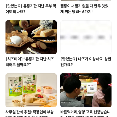
[맛있는Q] 유통기한 지난 두부 먹
찜통이나 찜기 없을 때 만두 맛있
어도 되나요?
게 찌는 방법~ 6가지!
[치즈데이] “유통기한 지난 치즈
[맛있는Q] 나또가 이상해요. 상한
먹어도 될까요?”
건가요?
사무실 간식 추천: 직장인이 부담
바른먹거리,영양 교육 신청받습니