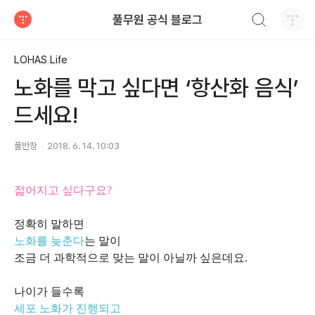
검색하기
풀무원 공식 블로그
티스토리
LOHAS Life
노화를 막고 싶다면 ‘항산화 음식’
드세요!
풀반장
2018. 6. 14. 10:03
젊어지고 싶다구요?
정확히 말하면
노화를 늦춘다
는 말이
조금 더 과학적으로 맞는 말이 아닐까 싶은데요.
나이가 들수록
세포 노화가 진행되고