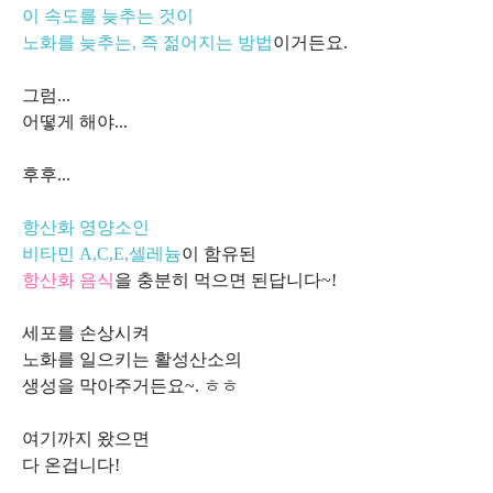
이 속도를 늦추는 것이
노화를 늦추는, 즉 젊어지는 방법
이거든요.
그럼...
어떻게 해야...
후후...
항산화 영양소인
비타민 A,C,E,셀레늄
이 함유된
항산화 음식
을 충분히 먹으면 된답니다~!
세포를 손상시켜
노화를 일으키는 활성산소의
생성을 막아주거든요~. ㅎㅎ
여기까지 왔으면
다 온겁니다!