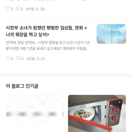
설래(?) 하긴 해도 북미 정상회담이 한발한발 다가오고 있
2
2
2018. 5. 30.
는 요즘, 평양냉면에 이어 전 세계인의 입에 조심스레 오르
내리고 있는 메뉴가 있으니 바로, 햄버거! 북한과 미국의 두
정상이 마주하는 북미회담엔햄버거 만찬, 햄버거 오찬 등
시한부 소녀가 원했던 평범한 일상들, 영화 <
햄버거가 한번쯤 오르지 않을까~하고 많은 이들이 기대(?)
중인데요, 이는 미국 트럼프 대통령의 지극한 햄버거 사랑
너의 췌장을 먹고 싶어>
글 내용
때문이기도 합니다. 햄버거는 사실 패스트푸드, 인스턴트,
만약에, 정말 만약에... 시한부 판정을 받고 남은 시간이 1년
정크푸드의 대명사로 불리는 음식. 그간 건강과는 거리가
뿐이라면 어떤 1년을 보내고 싶으세요? 대부분의 사람들은
먼 음식으로 여겨져 왔던 것도 사실인데요, 하지만, 최근 들
특별한 곳을 여행하고 특별한 것을 먹고 평소엔 꿈도 꾸지
어 급변하고 있는 남북 관계, 북미 관계처럼햄버거에도 건
0
0
2018. 3. 27.
못했던 것들을 할테죠. 하지만 이 영화 의 여주인공은 주변
강한 바람이 솔솔 불고 있다..
에 알리지 않고 철저히 평범한 일상을 지키려고 애를 씁니
다. 주변 사람들이 자신의 상황을 알게되면 슬퍼하고 동정
하느라 남은 1년을 환자의 삶으로 살아야 하기 때문이죠.
그랬던 그녀에게 그녀의 비밀을 알고도 동요하지 않는 한
이 블로그 인기글
소년이 나타납니다. 그리하여 시작된 둘만의 일상 여행. 어
떤 일이 펼쳐질까요? 그리고 왜 영화 제목이 일까요? 이 모
든 비밀은 풀무원 웹진 의 음식문화 코너 요리in컬처를 통
해 풀 수 있답니다. 같이 살펴 볼까요? 시한부 소녀가 원했
던 평범한 일상들 영..