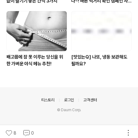
없이 즐기기 좋은 간식 3가지
다~! 바른 먹거리 확인 캠페인 사
이트 오픈!
배고픔에 잠 못 이루는 당신을 위
[맛있는Q] 나또, 냉동 보관해도
한 가벼운 야식 메뉴 추천!
될까요?
의안내
티스토리
로그인
고객센터
© Daum Corp.
8
0