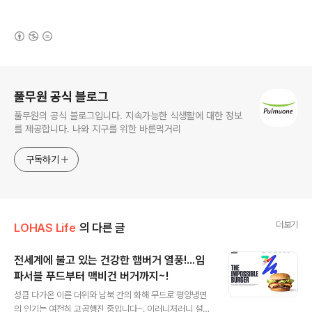
(새창열림)
로그 정보
풀무원 공식 블로그
풀무원의 공식 블로그입니다. 지속가능한 식생활에 대한 정보
를 제공합니다. 나와 지구를 위한 바른먹거리
구독하기
더보기
LOHAS Life
의 다른 글
전세계에 불고 있는 건강한 햄버거 열풍!...임
파서블 푸드부터 맥비건 버거까지~!
글 내용
성큼 다가온 이른 더위와 남북 간의 화해 무드로 평양냉면
의 인기는 여전히 고공행진 중입니다~. 이러니저러니 설왕