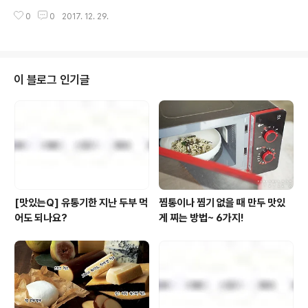
의 마지막이라는 의미까지 곁들이면.. 캬~ 무언가를 하지
0
0
2017. 12. 29.
않고서는 배길 수 없는 그런날이네요. 하.지.만. 연일 이어
진 한파에 아무리 롱패딩을 챙겨도 느껴지는 추위에 외출
이 부담스러울 정도! 걱정하지마세요. 풀반장과 함께라면
밖에 나가지 않더라도 집에서도 특별한 불금을 보낼 수 있
거든요. 자~ 2017년 마지막 금요일을 멋지게 만들어줄 풀
이 블로그 인기글
반장의 선택은... 바로~~~!! '칵테일' 입니다. 원하는 재료
를 한데 넣고 쉐킷쉐킷~! 간단해보이지만 레시피를 잘 따
라하지 않으면 이상미묘복잡한 맛이 탄생하기 일쑤거든요.
그래서 누구나 쉽게 따라할 수 있도록 풀무원의 각종 음료
제품들로 칵테일을 만드는 방..
[맛있는Q] 유통기한 지난 두부 먹
찜통이나 찜기 없을 때 만두 맛있
어도 되나요?
게 찌는 방법~ 6가지!