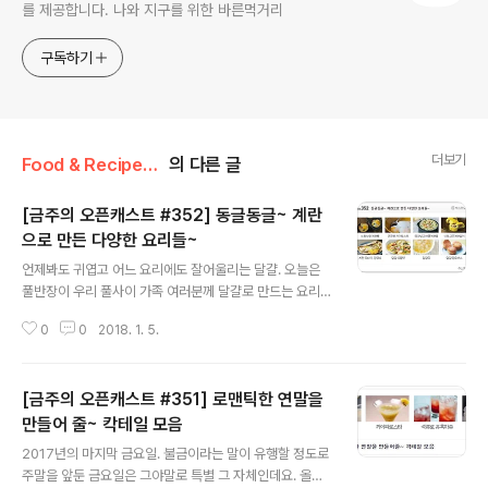
를 제공합니다. 나와 지구를 위한 바른먹거리
구독하기
더보기
Food & Recipe/풀무원 오픈캐스트
의 다른 글
[금주의 오픈캐스트 #352] 동글동글~ 계란
으로 만든 다양한 요리들~
글 내용
언제봐도 귀엽고 어느 요리에도 잘어울리는 달걀. 오늘은
풀반장이 우리 풀사이 가족 여러분께 달걀로 만드는 요리
들을 소개해드리려고 해요. 모두가 잘 아는 계란찜이나, 계
0
0
2018. 1. 5.
란말이, 오믈렛은 물론 빵까지 다양하게 준비했으니까요~
가장 마음에 드는 요리를 찾아 이번 주말 한번 만들어보시
는 건 어떨까요? 참참~ 아이들도 좋아하는 달걀인 만큼 아
[금주의 오픈캐스트 #351] 로맨틱한 연말을
이들과 함께 하면 더 좋아하겠네요. 달걀 깨기, 달걀물 풀기
등 아이들도 참여할 수 있는 과정들이 많으니까요. 더 의미
만들어 줄~ 칵테일 모음
글 내용
있는 요리시간이 되겠지요? 금주의 오픈캐스트 지금 바로
2017년의 마지막 금요일. 불금이라는 말이 유행할 정도로
살펴보시죠!! http://opencast.naver.com/PS401 po
주말을 앞둔 금요일은 그야말로 특별 그 자체인데요. 올해
sted by 풀반장