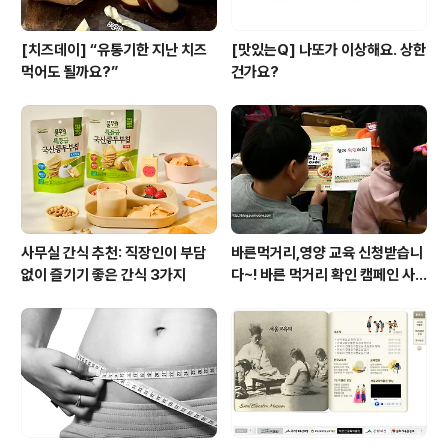
[치즈데이] “유통기한 지난 치즈
[맛있는Q] 나또가 이상해요. 상한
먹어도 될까요?”
건가요?
사무실 간식 추천: 직장인이 부담
바른먹거리,영양 교육 신청받습니
없이 즐기기 좋은 간식 3가지
다~! 바른 먹거리 확인 캠페인 사
이트 오픈!