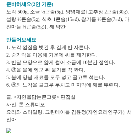
준비하세요(2인 기준)
노각 500g, 소금 ½큰술(5g), 양념재료{고추장 2큰술(30g),
설탕 ½큰술(5g), 식초 1큰술(15㎖), 참기름 ½큰술(7㎖), 다
진마늘 ½큰술(5g)}. 깨 약간
만들어보세요
1. 노각 껍질을 벗긴 후 길게 반 자른다.
2. 숟가락을 이용해 가운데 씨를 제거한다.
3. 반달 모양으로 얇게 썰어 소금에 10분간 절인다.
4. ③을 물에 헹군 뒤 물기를 꼭 짠다.
5. 볼에 양념 재료를 모두 넣고 골고루 섞는다.
6. ⑤와 노각을 골고루 무치고 마지막에 깨를 뿌린다.
글. <자연을담는큰그릇> 편집실
사진. 톤 스튜디오
요리와 스타일링. 그린테이블 김윤정(자연요리연구가), 서
진아