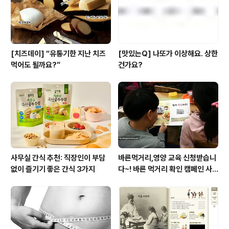
[치즈데이] “유통기한 지난 치즈
[맛있는Q] 나또가 이상해요. 상한
먹어도 될까요?”
건가요?
사무실 간식 추천: 직장인이 부담
바른먹거리,영양 교육 신청받습니
없이 즐기기 좋은 간식 3가지
다~! 바른 먹거리 확인 캠페인 사
이트 오픈!