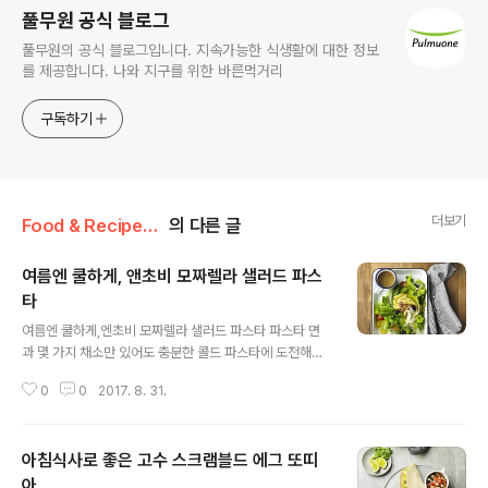
풀무원 공식 블로그
풀무원의 공식 블로그입니다. 지속가능한 식생활에 대한 정보
를 제공합니다. 나와 지구를 위한 바른먹거리
구독하기
더보기
Food & Recipe/건강 레시피
의 다른 글
여름엔 쿨하게, 앤초비 모짜렐라 샐러드 파스
타
글 내용
여름엔 쿨하게,엔초비 모짜렐라 샐러드 파스타 파스타 면
과 몇 가지 채소만 있어도 충분한 콜드 파스타에 도전해보
세요. 마지막에 풀무원 ‘화이트와인 비네거 드레싱-엔쵸
0
0
2017. 8. 31.
비’만 뿌려주면 누구나 근사한 요리를 만들 수 있어요.준비
하세요(2인 기준) 숏타스타(펜네) 50g, 로메인 50g, 루꼴
라 20g, 방울토마토 6개, 블랙올리브 4개, 자색양파 20g,
아침식사로 좋은 고수 스크램블드 에그 또띠
생 모짜렐라 치즈 1개, 레몬즙 1작은술, 올리브오일 1작은
술, 소금 약간, 후춧가루 약간, 풀무원 화이트와인 비네거
아