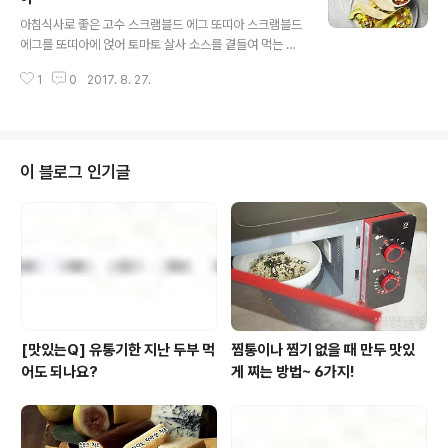
글 내용
드레싱-엔쵸비만들어보세요 1. 로메인과 루꼴라는 물에 씻
아침식사로 좋은 고수 스크램블드 에그 또띠아 스크램블드
은 후 한 잎 크기로 잘라 체에 받쳐 물기를 제거한다. 2. 작
에그를 또띠아에 얹어 토마토 살사 소스를 곁들여 먹는 요
은 냄비에 물을 넉넉히 붓고 소금을 조금 넣어 끓인다. 3.
리입니다. 달걀물과 살사 소스에 고수를 넣어 풍미를 더했
②의 물이 끓으면 숏파스타를 넣고 10분간 삶는다. 4. ③
1
0
2017. 8. 27.
어요.준비하세요(2인 기준) 달걀 4개, 우유 2큰술, 양파 1/
이 다..
4개, 고수 10g, 소금, 후춧가루 약간, 포도씨유 2작은술,
풀무원 올바른 또띠아 2장, 고수 10g, 토마토 살사 소스
{완숙 토마토 1개, 파프리카 40g, 오이 1/4개, 자색양파 2
0g, 라임즙 1큰술, 설탕 1/2작은술, 소금, 후춧가루 약간}
이 블로그 인기글
만들어보세요 1. 달걀은 알끈을 제거하고 볼에 풀어 준다.
2. 달걀에 우유, 소금, 후춧가루를 섞어 달걀물을 만든다.
3. 양파는 다지고, 고수는 1cm 길이로 자른다. 4. 달군 팬
에 오일을 두르고 양파를 투명해질 때까지 볶..
[맛있는Q] 유통기한 지난 두부 먹
찜통이나 찜기 없을 때 만두 맛있
어도 되나요?
게 찌는 방법~ 6가지!