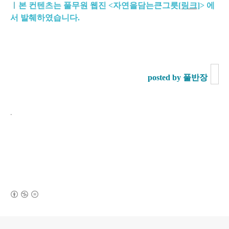
ㅣ
본 컨텐츠는 풀무원 웹진 <자연을담는큰그릇
[링크]
>
에
서 발췌하였습니다.
posted by 풀반장
.
(새창열림)
로그 정보