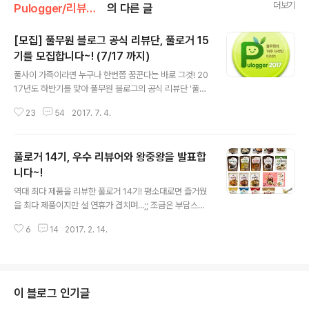
더보기
Pulogger/리뷰단 [풀로거] 공지
의 다른 글
[모집] 풀무원 블로그 공식 리뷰단, 풀로거 15
기를 모집합니다~! (7/17 까지)
글 내용
풀사이 가족이라면 누구나 한번쯤 꿈꾼다는 바로 그것! 20
17년도 하반기를 맞아 풀무원 블로그의 공식 리뷰단 '풀로
거' 모집을 시작합니다. 바로 오늘! 풀로거 모집의 서막이
23
54
2017. 7. 4.
올랐습니다! 2011년부터 시작된 '풀로거'도 어느새 15기
를 맞이했는데요. 연도와 기수를 헤아려보니 정말 대단하
네요. 풀로거의 인기 비결은 풀무원의 신제품들을 누구보
풀로거 14기, 우수 리뷰어와 왕중왕을 발표합
다 먼저 체험해 볼 수 있다는 것! 게다가 일일 방문객 수 만
명의 파워블로거가 아니더라도 평소 요리에 관심을 갖고
니다~!
글 내용
꾸준히 포스팅만 해왔다면 누구에게나 열려 있는 기회! 바
역대 최다 제품을 리뷰한 풀로거 14기! 평소대로면 즐거웠
로 그~ 풀로거 15기에 함께할 풀사이 가족분들을 모집합
을 최다 제품이지만 설 연휴가 겹치며...;; 조금은 부담스러
니다~! 방법은 늘 그렇듯 댓글을 통해 풀로거에 대한 출사
우셨을 수도 있는데요. 역시 우리 풀로거분들은 위대했습
표와 함께 블로그 URL만 남겨주시면 되구요. 풀반장이 꼼
6
14
2017. 2. 14.
니다. +_+ b 엄지척! 연휴임에도 불구하고 정말 너무도 열
꼼히 확인 후 7/18(화) 발표..
심히, 너무도 꼼꼼히 풀무원의 새 제품들을 리뷰해주셨거
든요. 이번 풀로거 14기 여러분이 리뷰해주신 제품들은 무
려 19종!이러니 풀로거~ 풀로거~ 할만하죠? [1차 리뷰제
품 보러가기] [2차 리뷰제품 보러가기] 사진으로 모아보면
이 블로그 인기글
무려~~~~ 이만~~~~~~~~~~~~~~~큼~~!! ↙↙↙↙