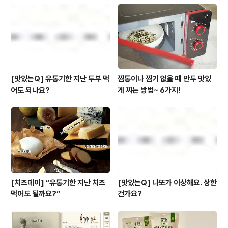
↙↘↘↘↘↘한분한분 너무도 소중한 포스트를 작성해주
셨지만 그중에서도 특히 풀반장의 마음을 사로잡은 풀로거
14기 왕중왕과 우수리뷰어를 소개합니다! 과연 어떤 분이
영광의 타이틀을 차지하셨을지..
[맛있는Q] 유통기한 지난 두부 먹
찜통이나 찜기 없을 때 만두 맛있
어도 되나요?
게 찌는 방법~ 6가지!
[치즈데이] “유통기한 지난 치즈
[맛있는Q] 나또가 이상해요. 상한
먹어도 될까요?”
건가요?