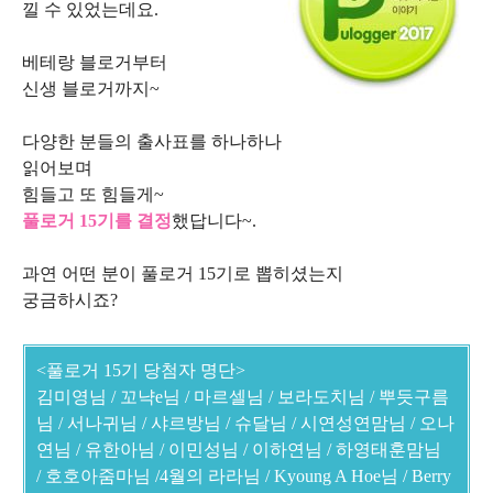
낄 수 있었는데요.
베테랑 블로거부터
신생 블로거까지~
다양한 분들의 출사표를 하나하나
읽어보며
힘들고 또 힘들게~
풀로거 15기를 결정
했답니다~.
과연 어떤 분이 풀로거 15기로 뽑히셨는지
궁금하시죠?
<풀로거 15기 당첨자 명단>
김미영님 /
꼬냑e님 /
마르셀님 /
보라도치님 /
뿌듯구름
님 /
서나귀님 / 샤르방님 /
슈달님 / 시연성연맘님 /
오나
연님 /
유한아님 / 이민성님 /
이하연님 /
하영태훈맘님
/
호호아줌마님 /
4월의 라라님 /
Kyoung A Hoe님 /
Berry