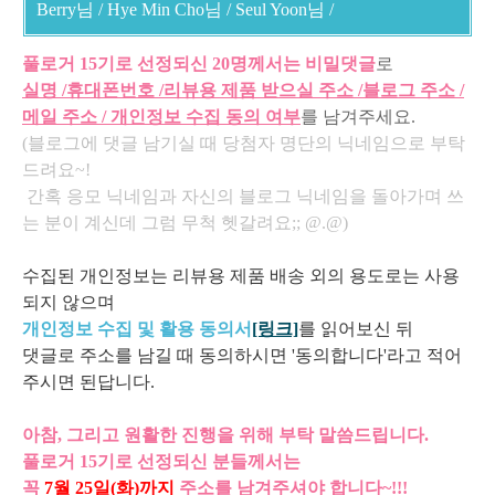
Berry님 /
Hye Min Cho님 / Seul Yoon님 /
풀로거 15기로 선정되신 20명께서는 비밀댓글
로
실명 /휴대폰번호 /리뷰용 제품 받으실 주소 /블로그 주소 /
메일 주소 / 개인정보 수집 동의 여부
를 남겨주세요.
(블로그에 댓글 남기실 때 당첨자 명단의 닉네임으로 부탁
드려요~!
간혹 응모 닉네임과 자신의 블로그 닉네임을
돌아가며 쓰
는 분이 계신데
그럼
무척 헷갈려요;; @.@)
수집된 개인정보는 리뷰용 제품 배송 외의 용도로는 사용
되지 않으며
개인정보 수집 및 활용 동의서
[링크]
를 읽어보신 뒤
댓글로 주소를 남길 때 동의하시면 '동의합니다'라고 적어
주시면 된답니다.
아참, 그리고 원활한 진행을 위해 부탁 말씀드립니다.
풀로거 15기로 선정되신 분들께서는
꼭
7월 25일(화)까지
주소를 남겨주셔야 합니다~!!!