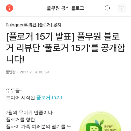
검색하기
풀무원 공식 블로그
티스토리
Pulogger/리뷰단 [풀로거] 공지
[풀로거 15기 발표] 풀무원 블로
거 리뷰단 '풀로거 15기'를 공개합
니다!
풀반장
2017. 7. 18. 08:59
뚜두둥~
드디어 시작된
풀로거 15기!
7월의 무더위 만큼이나
풀로거를 향한
풀사이 가족 여러분의 열기를 느