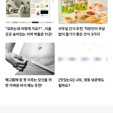
“모르는데 어떻게 가요?”...서울
사무실 간식 추천: 직장인이 부담
곳곳 숨어있는 이색 박물관 11곳!
없이 즐기기 좋은 간식 3가지
배고픔에 잠 못 이루는 당신을 위
[맛있는Q] 나또, 냉동 보관해도
한 가벼운 야식 메뉴 추천!
될까요?
의안내