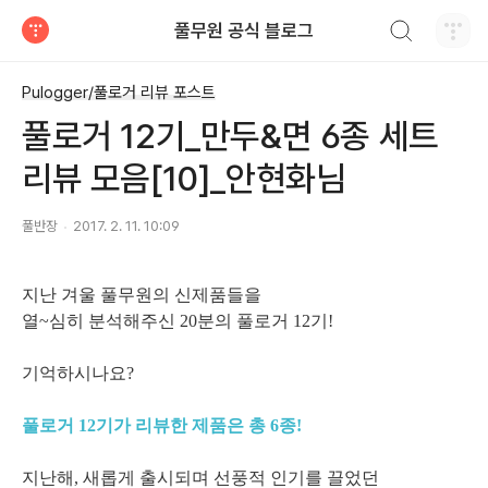
검색하기
풀무원 공식 블로그
티스토리
Pulogger/풀로거 리뷰 포스트
풀로거 12기_만두&면 6종 세트
리뷰 모음[10]_안현화님
풀반장
2017. 2. 11. 10:09
지난 겨울 풀무원의 신제품들을
열~심히 분석해주신
20분의 풀로거 12기!
기억하시나요?
풀로거 12기가 리뷰한 제품은 총 6종!
지난해,
새롭게 출시되며 선풍적 인기를 끌었던