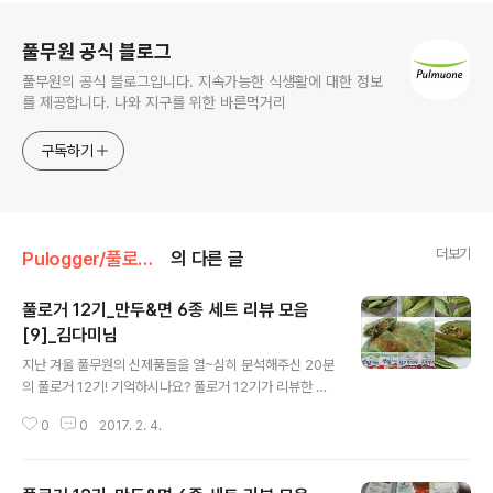
로그 정보
풀무원 공식 블로그
풀무원의 공식 블로그입니다. 지속가능한 식생활에 대한 정보
를 제공합니다. 나와 지구를 위한 바른먹거리
구독하기
더보기
Pulogger/풀로거 리뷰 포스트
의 다른 글
풀로거 12기_만두&면 6종 세트 리뷰 모음
[9]_김다미님
글 내용
지난 겨울 풀무원의 신제품들을 열~심히 분석해주신 20분
의 풀로거 12기! 기억하시나요? 풀로거 12기가 리뷰한 제
품은 총 6종! 지난해, 새롭게 출시되며 선풍적 인기를 끌었
0
0
2017. 2. 4.
던 풀무원의 이색만두 3종! 그리고 동남아 음식 중 언제나
우리 마음속 0순위 라고 할 수 있던 쌀국수 2종. 마지막으
로 제대로 우려낸 국물맛이 일품인 시치미 우동까지. 어느