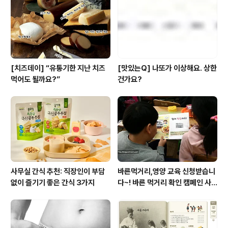
[치즈데이] “유통기한 지난 치즈
[맛있는Q] 나또가 이상해요. 상한
먹어도 될까요?”
건가요?
사무실 간식 추천: 직장인이 부담
바른먹거리,영양 교육 신청받습니
없이 즐기기 좋은 간식 3가지
다~! 바른 먹거리 확인 캠페인 사
이트 오픈!