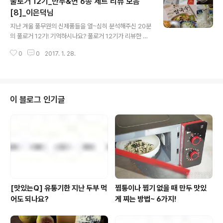
풀로거 12기_만두&면 6종 세트 리뷰 모음
하나 빠질것 없는 알찬 제품구성만큼 풀로거 분들도 알찬
리뷰로 보답해주셨는데요. 풀무원 블로그 '아주사적인이야
[8]_이은덕님
글 내용
기'의 공식 풀무원제품 리뷰단 풀로거 12기가 소개하는 풀
지난 겨울 풀무원의 신제품들을 열~심히 분석해주신 20분
무원의 만두 & 면! 과연 풀로거 12기의 반응은 어땠을까
의 풀로거 12기! 기억하시나요? 풀로거 12기가 리뷰한 제
요? 김다미님 http://blog.naver.com/rnfles/220546
품은 총 6종! 지난해, 새롭게 출시되며 선풍적 인기를 끌었
693067 http://blog.naver.com/rnfles/..
0
0
2017. 1. 28.
던 풀무원의 이색만두 3종! 그리고 동남아 음식 중 언제나
우리 마음속 0순위 라고 할 수 있던 쌀국수 2종. 마지막으
로 제대로 우려낸 국물맛이 일품인 시치미 우동까지. 어느
하나 빠질것 없는 알찬 제품구성만큼 풀로거 분들도 알찬
리뷰로 보답해주셨는데요. 풀무원 블로그 '아주사적인이야
이 블로그 인기글
기'의 공식 풀무원제품 리뷰단 풀로거 12기가 소개하는 풀
무원의 만두 & 면! 과연 풀로거 12기의 반응은 어땠을까
요? 이은덕님 http://blog.naver.com/ippuned/2205
34230314 http://blog.naver.com/ippune..
[맛있는Q] 유통기한 지난 두부 먹
찜통이나 찜기 없을 때 만두 맛있
어도 되나요?
게 찌는 방법~ 6가지!