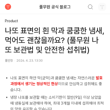
검색하기
풀무원 공식 블로그
티스토리
Product
나또 표면의 흰 막과 쿰쿰한 냄새,
먹어도 괜찮을까요? (풀무원 나
또 보관법 및 안전한 섭취법)
풀반장
2026. 4. 23. 13:30
나또 표면의 하얀 막(균막)과 쿰쿰한 냄새는 자연스러운
발효
과정에서 생기는 정상적인 현상
이므로 안심하고 섭취해도 좋
습니다.
냉장 나또를 보관할 때는 소비기한이 절반(9일) 이상 남았을
때 냉동실에 보관해야 하며, 최대 3개월 이내에 섭취해야 최적
의 맛을 유지할 수 있습니다.