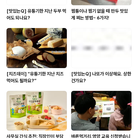
[맛있는Q] 유통기한 지난 두부 먹
찜통이나 찜기 없을 때 만두 맛있
어도 되나요?
게 찌는 방법~ 6가지!
[치즈데이] “유통기한 지난 치즈
[맛있는Q] 나또가 이상해요. 상한
먹어도 될까요?”
건가요?
사무실 간식 추천: 직장인이 부담
바른먹거리,영양 교육 신청받습니