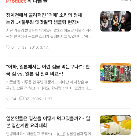
Product
의 다른 글
청계천에서 울려퍼진 '떡메' 소리의 정체
는?!...<풀무원 옛맛찰떡 샘플링 현장>
글 내용
지난 겨울의 쌀쌀함이 남아있던 3월의 어느날 서울 청계전
광장 한켠에서 독특한 소리가 울려퍼지고 있었으니.. '쿵떡
쿵떡~' 그 소리를 따라 찾아가 알게된 그 소리의 정체는....
0
32
2010. 3. 17.
바로바로바로바로 '떡메?!' (헉!!!) 청계천 한복판에서 펼쳐
진 떡메질.. 과연 그곳에서는 무슨 일이 벌어진 것이었을까
요? 지금 풀탐정에 의해 모든 것이 밝혀집니다~!! . . . 덧.
"아하, 일본에서는 이런 김을 먹는구나!" : 한
'떡메'라고 하니 생각나는 그것이 있긴 하시죠? ㅎㅎ 시원
스러운 모습의 분수가 맞이하는 청계천 입구~! 많이들 가
국 김 vs. 일본 김 전격 비교~!
글 내용
보셨죠? '웅성웅성' 우렁찬 폭포소리 사이로 사람들의 웅성
거뭇한 김 가루를 입 주변에 묻히고 나타난 이 사람은 누
거림이 들러오네요. 호기심 대장 풀반장, 풀탐정 모드를 발
구? 뭘 모른 척 하고 그러세요, 한사람 밖에 더 있겠습니까.
동하여 그곳을 찾았습니다. 헉.. 이..이거슨~! 떠..떡메?! 그
저, 풀반장입니다. 방금 해조사업부에서 김의 수출과 생산
앞에 소담스럽게 놓여있는 을 보니.. 아항.. '..
34
37
2009. 11. 27.
을 관리하고 계시는 ‘훈남’ 김 SCC님을 은밀히 만나고 왔
습니다. (SCC는 제품의 생산을 총괄하여 코디네이팅하시
는 분들을 부르는 호칭이라네요(supply chain coordin
일본인들은 엽산을 어떻게 먹고있을까? - 일
ator). 무엇보다도 풀무원에서 김을 9년간 담당해오고 있
어 김에 대해서는 무엇이든 물어봐도 되는 분이라고 해서.
본 엽산계란 요리대회
글 내용
ㅎㅎㅎ) 흠- 풀반장이 일전에 일본 갔다 온 것, 다들 기억하
안녕하세요~(배꼽잡고 꾸뻑~ (-.-)(__)) 김달걀님과 함께