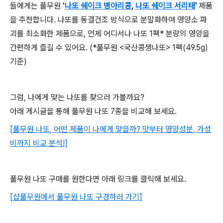
들에게는
풀무원
'
나또
쉐이크
병아리콩
,
나또
쉐이크
서리태
'
제품
을
추천합니다
.
나또를
동결건조
방식으로
분말화하여
영양소
파
괴를
최소화한
제품으로
,
언제
어디서나
나또
1
팩
*
분량의
영양을
간편하게
즐길
수
있어요
. (*
풀무원
<
국산콩생나또
> 1
팩
(49.5g)
기준
)
그럼
,
나에게
맞는
나또를
찾으러
가볼까요
?
아래
게시글을
통해
풀무원
나또
7
종을
비교해
보세요
.
[
풀무원
나또
,
어떤
제품이
나에게
맞을까
?
맛부터
영양
성분
,
가성
비까지
비교
분석
!]
풀무원
나또
구매를
원한다면
아래
링크를
클릭해
보세요
.
[
샵풀무원에서
풀무원
나또
구경하러
가기
]