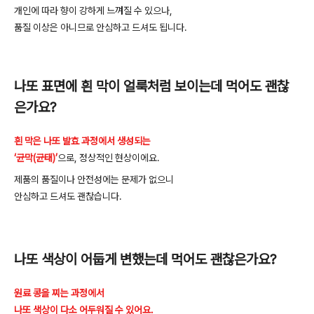
개인에
따라
향이
강하게
느껴질
수
있으나
,
품질
이상은
아니므로
안심하고
드셔도
됩니다
.
나또
표면에
흰
막이
얼룩처럼
보이는데
먹어도
괜찮
은가요
?
흰 막은 나또 발효 과정에서 생성되는
‘균막(균태)’
으로
,
정상적인
현상이에요
.
제품의
품질이나
안전성에는
문제가
없으니
안심하고
드셔도
괜찮습니다
.
나또
색상이
어둡게
변했는데
먹어도
괜찮은가요
?
원료 콩을 찌는 과정에서
나또 색상이 다소 어두워질 수 있어요.