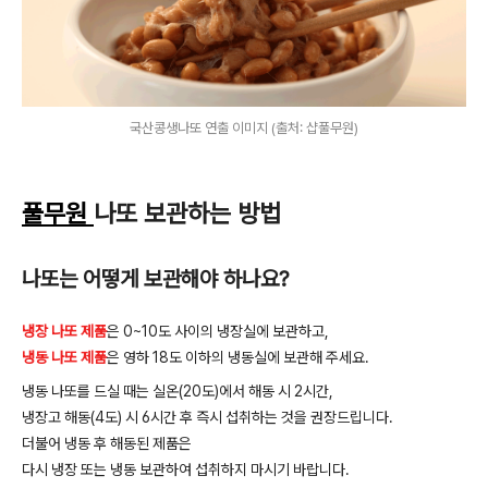
국산콩생나또 연출 이미지 (출처: 샵풀무원)
풀무원
나또
보관하는
방법
나또는
어떻게
보관해야
하나요
?
냉장 나또
제품
은
0~10
도
사이의
냉장실에
보관하고
,
냉동 나또
제품
은
영하
18
도
이하의
냉동실에
보관해
주세요
.
냉동
나또를
드실
때는
실온
(20
도
)
에서
해동
시
2
시간
,
냉장고
해동
(4
도
)
시
6
시간
후
즉시
섭취하는
것을
권장드립니다
.
더불어
냉동
후
해동된
제품은
다시
냉장
또는
냉동
보관하여
섭취하지
마시기
바랍니다
.