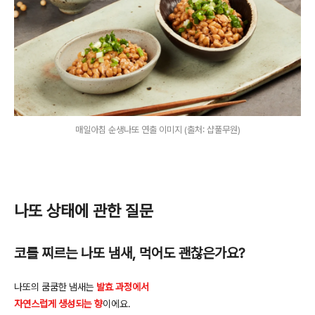
매일아침 순생나또 연출 이미지 (출처: 샵풀무원)
나또 상태에 관한 질문
코를
찌르는
나또
냄새
,
먹어도
괜찮은가요
?
나또의
쿰쿰한
냄새는
발효 과정에서
자연스럽게 생성되는
향
이에요
.