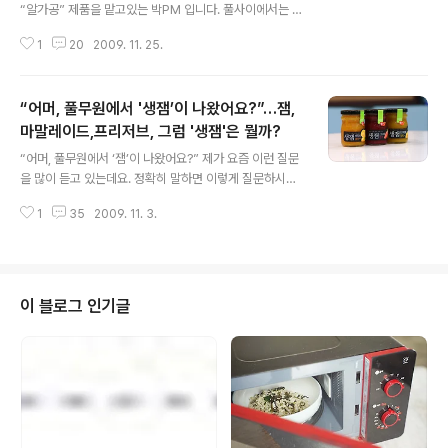
시죠? 일본의 김사슴양도 만나고 오고 [보러가기] 일본 마
“알가공” 제품을 맡고있는 박PM 입니다. 풀사이에서는 앞
트에서 풀무원 김도 만나고 오고 풀무원 김과 함께 일본 여
으로 알PM으로 인사드릴 예정입니다~ *^ ^* ('김달걀'님
행도 오붓하게 즐기고 [보러가기] 일본 현지인만 간다는 일
1
20
2009. 11. 25.
처럼 멋진 필명을 고민하다가... 박알...이라고 할수도 없고
본 두부집..
해서 ㅎㅎ 알PM으로 결정했습니다!) 풀사이에는 처음 인
사드리는데요, 긴장 한가득이네요… 완전 상기된 손놀림으
“어머, 풀무원에서 '생잼’이 나왔어요?”…잼,
로 자판을 한타한타 치고 있으니 훈남앞에 앉아있는 소개
팅녀가 된 기분이랄까요? ㅋㅋㅋ 저, 알PM은 풀무원에서
마말레이드,프리저브, 그럼 '생잼'은 뭘까?
글 내용
웃음 헤프고 발랄하기로 유명하답니다. (물론, 어디까지나
“어머, 풀무원에서 ‘잼’이 나왔어요?” 제가 요즘 이런 질문
제 생각이예요..^^;;) 그런데 얼마전, 이 웃음 헤픈 사람이
을 많이 듣고 있는데요. 정확히 말하면 이렇게 질문하시는
거짓 웃음을 지을수 밖에 없던 일이 있었습니다. 예전에 김
게 맞아요. ㅎㅎ “어머, 풀무원에서 ‘생잼’이 나왔어요?” ^
달걀님께서 에 대해 소개해 드린 것 기억하시나요? 엽산의
1
35
2009. 11. 3.
^ 안녕하세요~ 전 풀무원 생잼 담당 박PM입니다. 요즘 마
중요성을 국..
트에서 풀무원 로고를 단 ‘생잼’이라는 것, 본적 있으세요?
익숙한 풀무원 로고 스티커가 찰싹 붙어있고 까만 뚜껑이
달린 투명한 ‘병’에 들어있는 ‘생잼’이요. 풀무원에서 드디
어 잼이 나왔군요! 라면서 좋아하시는 분들이 굉장히 많아
이 블로그 인기글
서 생잼을 직접 만든 저로서는 2배 3배로 기쁘고 뿌듯하답
니다. ^ ㅅ ^ 근데 앞에서도 말씀드렸지만, 실은 ‘생잼’은
‘잼’과는 조금 다른 아이랍니다. ‘생잼’과 ‘잼’은 어디가 어떻
게 다를까요? 일단 겉모습부터 살펴보겠어요. 1. 이름이..