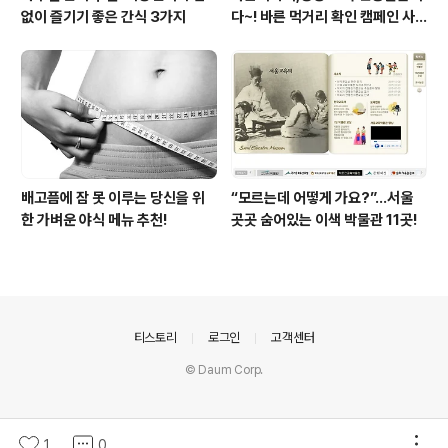
없이 즐기기 좋은 간식 3가지
다~! 바른 먹거리 확인 캠페인 사
이트 오픈!
배고픔에 잠 못 이루는 당신을 위
“모르는데 어떻게 가요?”...서울
한 가벼운 야식 메뉴 추천!
곳곳 숨어있는 이색 박물관 11곳!
의안내
티스토리
로그인
고객센터
© Daum Corp.
1
0