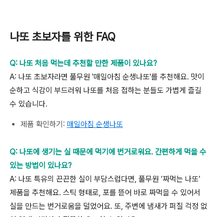
나또
초보자를
위한
FAQ
Q:
나또
처음
먹는데
추천할
만한
제품이
있나요?
A:
나또
초보자라면
풀무원
'
매일아침
순생나또
'
를
추천해요
.
맛이
순하고
식감이
부드러워
나또를
처음
접하는
분들도
가볍게
즐길
수
있습니다
.
제품
확인하기
:
매일아침
순생나또
Q:
나또에 생기는 실 때문에 먹기에 번거로워요. 간편하게 먹을 수
있는 방법이 있나요?
A:
나또 특유의 끈끈한 실이 부담스럽다면
,
풀무원
‘
짜먹는 나또
’
제품을 추천해요
.
스틱 형태로
,
포를 뜯어 바로 짜먹을 수 있어서
실을 만드는 번거로움을 덜었어요
.
또
,
주변에 냄새가 퍼질 걱정 없