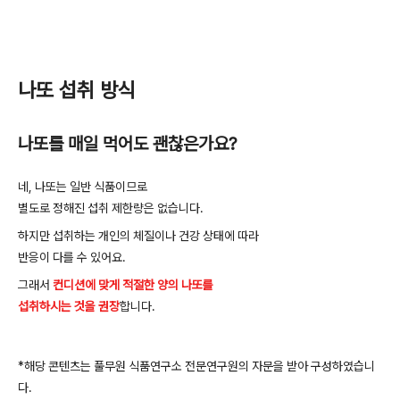
나또 섭취 방식
나또를
매일
먹어도
괜찮은가요
?
네
,
나또는
일반
식품이므로
별도로
정해진
섭취
제한량은
없습니다
.
하지만
섭취하는
개인의
체질이나
건강
상태에
따라
반응이
다를
수
있어요
.
그래서
컨디션에 맞게 적절한 양의 나또를
섭취하시는 것을
권장
합니다
.
*
해당
콘텐츠는
풀무원
식품연구소
전문연구원의
자문을
받아
구성하였습니
다
.