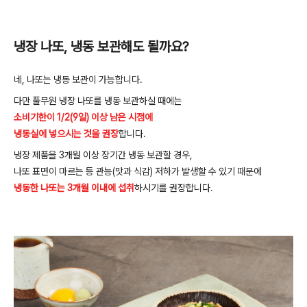
냉장
나또
,
냉동
보관해도
될까요
?
네
,
나또는
냉동
보관이
가능합니다
.
다만
풀무원
냉장
나또를
냉동
보관하실
때에는
소비기한이 1/2(9일) 이상 남은 시점에
냉동실에 넣으시는 것을
권장
합니다
.
냉장
제품을
3
개월
이상
장기간
냉동
보관할
경우
,
나또
표면이
마르는
등
관능
(
맛과
식감
)
저하가
발생할
수
있기
때문에
냉동한 나또는 3개월 이내에
섭취
하시기를
권장합니다
.