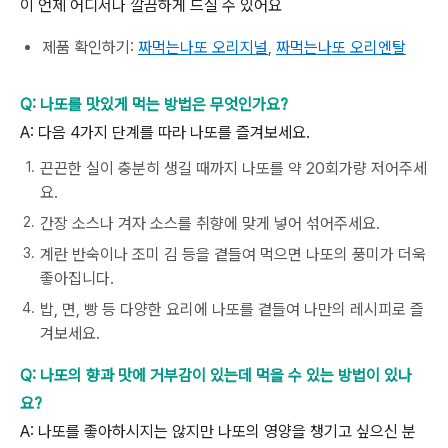
이 언제 어디서나 깔끔하게 드실 수 있어요
제품
확인하기
:
짜먹는나또
오리지널
,
짜먹는나또
오리엔탈
Q:
나또를
맛있게
먹는
방법은
무엇인가요?
A:
다음
4
가지
단계를
따라
나또를
즐겨보세요
.
끈끈한
실이
충분히
생길
때까지
나또를
약
20
회가량
저어주세
요
.
간장
소스나
겨자
소스를
취향에
맞게
넣어
섞어주세요
.
계란
반숙이나
조미
김
등을
곁들여
먹으면
나또의
풍미가
더욱
좋아집니다
.
밥
,
면
,
빵
등
다양한
요리에
나또를
곁들여
나만의
레시피로
즐
겨보세요
.
Q:
나또의
향과
맛에
거부감이
있는데
먹을
수
있는
방법이
있나
요?
A:
나또를
좋아하시지는
않지만
나또의
영양을
챙기고
싶으신
분