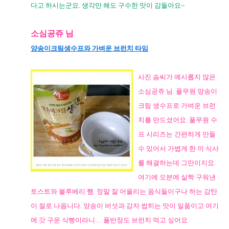
다고 하시는군요. 생각만 해도 구수한 맛이 감돌아요~
소심공쥬 님
양송이크림생수프와 가벼운 브런치 타임
사진 솜씨가 예사롭지 않은
소심공쥬 님. 풀무원 양송이
크림 생수프로 가벼운 브런
치를 만드셨어요. 풀무원 수
프 시리즈는 간편하게 만들
수 있어서 가볍게 한 끼 식사
를 해결하는데 그만이지요.
여기에 오븐에 살짝 구워낸
토스트와 블루베리 쨈. 정말 잘 어울리는 음식들이구나 하는 감탄
이 절로 나옵니다. 양송이 버섯과 감자 씹히는 맛이 일품이고 여기
에 갓 구운 식빵이라니… 풀반장도 브런치 먹고 싶어요.