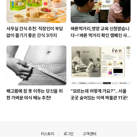
사무실 간식 추천: 직장인이 부담
바른먹거리,영양 교육 신청받습니
없이 즐기기 좋은 간식 3가지
다~! 바른 먹거리 확인 캠페인 사
이트 오픈!
배고픔에 잠 못 이루는 당신을 위
“모르는데 어떻게 가요?”...서울
한 가벼운 야식 메뉴 추천!
곳곳 숨어있는 이색 박물관 11곳!
의안내
티스토리
로그인
고객센터