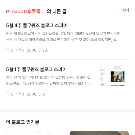
더보기
Product/후루룩! 라면데이
의 다른 글
5월 4주 풀무원즈 블로그 스피어
글 내용
어느 새 5월의 끝자락에 접어들었습니다. 다른 때보다 유난히 날씨가 변덕스러
운 탓에 계절의 여왕 5월을 제대로 만끽하지 못한 것 같아 조금 아쉽지만, 풀무
원을 사랑하시는 많은 분들이 계시기에 힘이 나는 풀반장입니다. 그동안 풀무원
0
5
2008. 5. 28.
과 함께 지낸 분들의 소식, 블로고스피어에서 쏙쏙 뽑은 싱싱한 풀무원 이야기
들을 소개해 드릴게요. 별리 님 M.J의 FOOD STORY 상큼하면서 고소한 두
부샐러드 위드 딸기드레싱 그냥 먹어도 너무나 맛있고 향긋한 풀무원의 아임리
5월 1주 풀무원즈 블로그 스피어
얼 스트로베리로 만든 샐러드 드레싱, 들어보셨나요? 푸드스타일리스트 별리님
글 내용
께서 풀무원의 두부를 이용한 두부 샐러드를 올려주셨는데, 신기하게도 아임리
봄이 된 지 얼마 지나지도 않은 것 같은데 어느새 5월에 접
얼 스트로베리로 딸기드레싱을 만들어 두부샐러드에 얹어주셨네요! 두부와 딸
어들었습니다. 점점 더워지는 날씨가 살짝 부담스럽지만
기의 만남, 생각만 해도 상큼한 이야..
여기저기 푸릇한 나무들을 보고 있으면 힘이 쑥쑥 나는 풀
0
0
2008. 5. 9.
반장, 블로그 스피어에서의 풀무원 이야기들을 찾아보았습
니다. ^^ 지은맘 님 nomi 풀무원 공장 견학 후기 풀무원,
하면 어떤 이미지가 떠오르세요? 지은맘 님은 깨끗하고, 깔
끔하고, 잘 정돈된 이미지가 떠오른다고 하십니다. 이번에
충북 음성에 있는 풀무원 두부 공장 견학을 다녀오시고는
이 블로그 인기글
평소 생각과 꼭 맞았다고 하시네요. 두부로 만드는 쿠킹 클
래스와 함께 한 생생한 두부 공장 견학 이야기입니다. 쿱 님