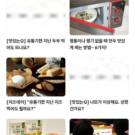
Fall in study 풀무원 두부와 콩즙 풀무원의 인기 상품 중
하나인 두부와 콩즙을 드셔보신 쿱 님의 이야기입니다. 두
부와 콩즙의 포..
[맛있는Q] 유통기한 지난 두부 먹
찜통이나 찜기 없을 때 만두 맛있
어도 되나요?
게 찌는 방법~ 6가지!
[치즈데이] “유통기한 지난 치즈
[맛있는Q] 나또가 이상해요. 상한
먹어도 될까요?”
건가요?