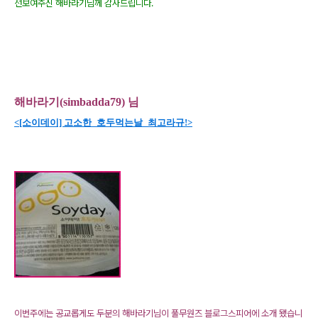
선보여주신 해바라기님께 감사드립니다.
해바라기(simbadda79) 님
<[소이데이] 고소한_호두먹는날_최고라규!>
이번주에는 공교롭게도 두분의 해바라기님이 풀무원즈 블로그스피어에 소개 됐습니