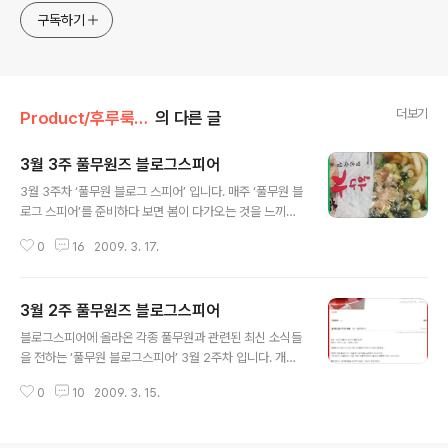
구독하기
더보기
Product/후루룩! 라면데이
의 다른 글
3월 3주 풀무원즈 블로그스피어
글 내용
3월 3주차 ‘풀무원 블로그 스피어’ 입니다. 매주 ‘풀무원 블
로그 스피어’를 준비하다 보면 봄이 다가오는 것을 느끼게
됩니다. 근데! 날씨는 왜 이렇게 추운지! 훌쩍~ (저만, 그런
0
16
2009. 3. 17.
가요 @.@) 하지만 저 풀반장의 마음은 따뜻합니다. 저희
풀무원을 사랑해 주시는 많은 분들의 블로그 포스트를 확
인 할 수 있으니 말입니다. 이번주에도 풀무원과 함께 맛있
3월 2주 풀무원즈 블로그스피어
는 시간을 보내신 블로거 님들의 소식을 전해 드립니다. 팝
글 내용
콘여우 님 톡톡튀는 닉네임의 팝콘여우 님께서 가쓰오 우
블로그스피어에 올라온 각종 풀무원과 관련된 최신 소식들
동에 대한 리뷰를 올려주셨습니다. 요리과정 틈틈히 사진
을 전하는 ’풀무원 블로그스피어’ 3월 2주차 입니다. 개인
을 많이 찍어주셔서 눈이 맛있는 포스트를 볼 수 있었습니
적으로 풀무원 블로그스피어를 진행하며 약간 달라진 점이
다. 국물과 면발이 최고였다는 후기에 저 풀반장은 기분이
0
10
2009. 3. 15.
하나 있습니다. 블로그스피어 상에서의 활동량이 예전에
좋아졌답니다. 아참 개인적으로 팝콘여우님의 글을 보다가
비할 수 없을 만큼 왕성해 진 것 입니다. 물론 처음엔 금주
깜짝 놀랐던 순간이 있었는데..
의 풀무원즈 블로그스피어를 선정하기 위함이었으나 요즘