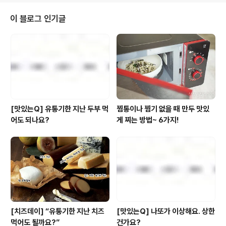
엔 그것과 무관하게 다양한 분의 블로그를 방문하곤 합니
다. 눈팅만 할 때도 있지만 댓글을 통해 자취를 남기는 경우
이 블로그 인기글
도 상당히 많아진 것 같습니다. 그래서 요즘엔 댓글을 달며
‘주부님들과 수다 떠는 느낌’을 느끼기도 한답니다. (흠흠
정체성의 혼란이..ㅋ) 여튼 저의 블로그스피어 상에서의 활
동폭을 넓혀준 ‘풀무원 블로그스피어’ 앞으로도 쭉~ 계속
됩니다. 지켜봐 주세요. 그럼 3월 ..
[맛있는Q] 유통기한 지난 두부 먹
찜통이나 찜기 없을 때 만두 맛있
어도 되나요?
게 찌는 방법~ 6가지!
[치즈데이] “유통기한 지난 치즈
[맛있는Q] 나또가 이상해요. 상한
먹어도 될까요?”
건가요?