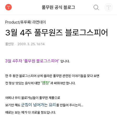
검색하기
풀무원 공식 블로그
티스토리
Product/후루룩! 라면데이
3월 4주 풀무원즈 블로그스피어
풀반장
2009. 3. 25. 16:14
3월 4주차 ‘풀무원 블로그스피어’
입니다.
한 주 동안 블로그스피어 상에 올라온 풀무원 관련된 이야기들을 찾다 보면
‘염장’
전 항상 맛있는 음식에 대한
과 싸워야만 합니다.
어찌나 우리 블로거님들이 풀무원 제품으로
군침이 넘어가는 요리
보기만 해도
를 만들어 주시는지…
때로는 보는 제가 다 괴로울 정도입니다.