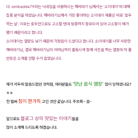
다. simbadda79라는 닉네임을 사용하시는 해바라기 님께서는 ‘소이데이’에 대해
집중 분석을 하셨습니다. 해바라기님께서 가장 좋아하는 소이데이 제품은 바로 ‘호두
먹는 날’. 이유는 호두만으로도 고소할 텐데 땅콩까지 함유되어 있어 고소함이 배가
됐기 때문이라고 합니다.
소이데이는 열량도 낮기 때문에 걱정없이 드셨다고 합니다. 소이데이를 너무 사랑한
해바라기님, 결국 해바라기님의 어머님까지 출동시켜 함께 사진을 찍는 열정에 저 풀
반장은 소개를 안할 수가 없었습니다.
‘맛난 음식 염장’
제가 서두에 말씀드렸던 것처럼, 여러분들도
많이 당하셨나요?
ㅎㅎ
침이 한가득
전 벌써
고인 것만 같습니다. 주르륵~ 씁-
블로그 상의 맛있는 이야기
앞으로도
들을
많이 소개해 드리도록 하겠습니다.