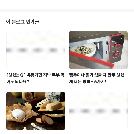
품이라. 시리얼의 영양성분 하나도 놓치지 않고 꼼꼼히 챙
기시는 분들께 딱이라고 할 수 있죠. 영양이 풍부한 귀리,
현미, 아몬드, 호박씨, 해바라기씨 등 통곡물과 통넛츠를 균
형 있게 배합해 다양한 영양을 담백한 맛으로 느낄 수 있는
이 블로그 인기글
것이 특징이고요. 여기에 바삭하게 구워낸 통곡물에 캐나
다산 메이플 시럽과 나한과를 더해 건강한 달콤함으로 맛
을 더했죠. 시중 그래놀라 대비 당을 80% 낮춘 제품으로,
누구나 가볍고 건강하게 즐길 수 있는 것이 특징인 ‘통그래
놀라 저당 귀리 앤 넛츠’ 현미..
[맛있는Q] 유통기한 지난 두부 먹
찜통이나 찜기 없을 때 만두 맛있
어도 되나요?
게 찌는 방법~ 6가지!