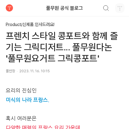
검색하기
풀무원 공식 블로그
티스토리
Product/신제품 인사드려요!
프렌치 스타일 콩포트와 함께 즐
기는 그릭디저트... 풀무원다논
'풀무원요거트 그릭콩포트'
풀반장
2023. 11. 16. 10:15
요리의 진심인
미식의 나라 프랑스.
혹시 여러분은
다양한 매력의 프랑스 요리 가운데