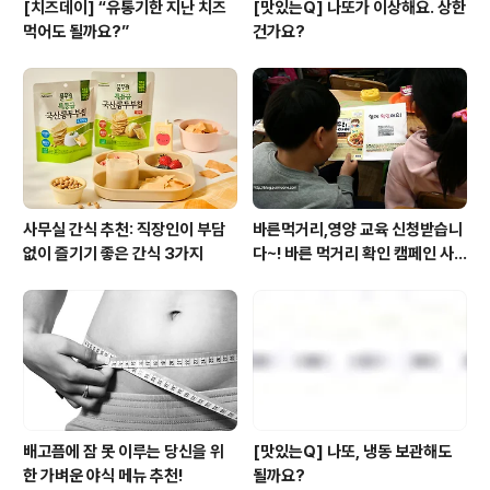
[치즈데이] “유통기한 지난 치즈
[맛있는Q] 나또가 이상해요. 상한
먹어도 될까요?”
건가요?
사무실 간식 추천: 직장인이 부담
바른먹거리,영양 교육 신청받습니
없이 즐기기 좋은 간식 3가지
다~! 바른 먹거리 확인 캠페인 사
이트 오픈!
배고픔에 잠 못 이루는 당신을 위
[맛있는Q] 나또, 냉동 보관해도
한 가벼운 야식 메뉴 추천!
될까요?