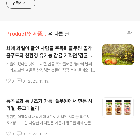
구독하기
더보기
Product/신제품 인사드려요!
의 다른 글
최애 과일이 귤인 사람들 주목!!! 풀무원 올가
홀푸드의 친환경 유기농 감귤 기획전 '감귤 페
글 내용
스타'가 시작됩니다!
겨울이 왔다는 것이 느껴질 만큼 훅~ 들어온 영하의 날씨.
그러고 보면 겨울을 상징하는 것들이 점점 눈에 들어오더
라구요. 수정 고드름, 붕어빵, 호빵, 그리고.... 감귤. 한겨울
0
0
2023. 11. 13.
밤 따뜻한 방안에서 보일러를 틀어놓고 감귤을 까먹는다라
는 이야기가 있을 정도로 대표적인 겨울 과일 중 하나 인데
요. 드.디.어 감귤의 계절이 돌아왔습니다. 이번에 풀반장이
통곡물과 통넛츠가 가득! 풀무원에서 만든 시
준비한 감귤은 귤대장을 자처하는 풀반장의 명성에 걸맞게
풀무원 올가홀푸드의 '감귤 페스타' 인데요. 이번 '감귤 페
리얼 '통그래놀라'
글 내용
스타'에서 만나볼 수 있는 지속가능한 농법으로 기른 친환
간단한 아침식사나 식사대용으로 시리얼 많이들 찾으시
경 감귤은 ‘마이스터 감귤 1.4kg', ‘노지감귤 2.5kg’이에
죠? 정~~~ 말 다양한 시리얼들 가운데 풀무원에서 만든
요. 먼저 ‘마이스터 감귤 1.4kg’은 제주에서 20년 이상 유
시리얼이 있다는 사실!! 바로 새롭게 출시된 '통그래놀라' 3
기농법으로 감귤을 재배하고 있는 송상훈 마이스터가 정성
0
0
2023. 11. 9.
종인데요. 저당이나 고단백 등 영양에 신경쓰 그래놀라 제
스레 ..