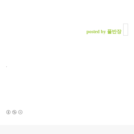
posted by 풀반장
.
(새창열림)
로그 정보