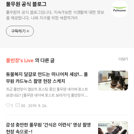
풀무원 공식 블로그
풀무원의 공식 블로그입니다. 지속가능한 식생활에 대한 정보
를 제공합니다. 나와 지구를 위한 바른먹거리
구독하기
더보기
풀반장's Live
의 다른 글
동물복지 달걀로 만드는 미니어처 세상!... 풀
무원 카드뉴스 촬영 현장 스케치
글 내용
최근 풀반장이 열심히 포스팅 중인 풀무원 네이버 포스트
보셨나요? [풀무원 네이버 포스트 보러가기] 풀반장이 혼
을 갈아넣어 만든 정성이 통했는지 네이버 푸드판 메인에
1
30
2019. 9. 26.
도 자주 올라갈 정도로 인기몰이 중인데요. 풀무원 네이버
포스트의 수많은 콘텐츠들 가운데. 풀반장이 가장 좋아하
는 포스트를 하나 꼽으라면 단연 '카드뉴스'가 아닐까 싶어
감성 충만한 풀무원 '간식은 이런식' 영상 촬영
요. 한 장의 사진으로 긴 글을 압축해서 보여줘야 하는 만큼
촬영할 때부터 고민에 고민을 거듭하곤 한답니다. 풀무원
현장 속으로~!