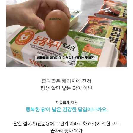
좁디좁은 케이지에 갇혀
평생 알만 낳는 닭이 아닌
자유롭게 자란
행복한 닭이 낳은 건강한 달걀이니까요.
달걀 껍데기(전문용어로 '난각'이라고 하죠~)에 적힌 코드
끝자리 숫자 '2'가