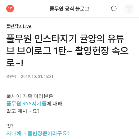
검색하기
풀무원 공식 블로그
티스토리
풀반장's Live
풀무원 인스타지기 귤양의 유튜
브 브이로그 1탄~ 촬영현장 속으
로~!
풀반장
2019. 10. 31. 15:31
풀사이 가족 여러분은
풀무원 SNS지기들
에 대해
알고 계시나요?
엇?
자나깨나 풀반장뿐이라구요?