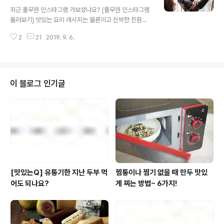
글 내용
의 수많은 소식들을 전하는 풀반장! 풀사이 가족 여러분께
최근 풀무원 인스타그램 가보셨나요? [풀무원 인스타그램
카드뉴스 촬영 현장을 한 번쯤 보여드려야겠다고 생각하던
둘러보기] 맛있는 요리 레시피는 물론이고 신박한 친환경
중! 이번 카드뉴스의 촬영 컨셉이 미니어처라는 이야기를
굿즈 정보, ASMR 요리 영상까지 그야말로 볼거리로 가득
듣고 촬영 현장 스케치를 위해 길을 나섰답니다. 풀무원의
2
21
2019. 9. 6.
한데요~. 많은 인친 여러분들이 풀무원에 뜨거운 관심을
'동물복지 달걀'이 함께하는 미니어처 촬..
보여주신 데 보답하고자 풀무원이 새로운 도전에 나섰다고
해요. 이번 도전의 컨셉은 감성 영상~! 우리의 라이프스타
일 속에 들어와있는 풀무원의 건강 간식들을 감성적인 영
상에 담아내는 것이죠~! 심지어 풀무원 인스타지기인 귤양
이 블로그 인기글
과 사과군이 직접 등장하는 진짜 리얼 영상이라네요~! 우
후~! (열일하는 귤양과 사과군 ㅋ_ㅋ) 맛있게 먹는 장면을
찍기 위해서 간식으로 소개하는 제품을 엄청나게 많이 먹
었다는 후문이 있;;; (부;;부럽;;) 자, 그럼 풀무원의 감성 영
상 촬영 속으로 풀반장과 함께..
[맛있는Q] 유통기한 지난 두부 먹
찜통이나 찜기 없을 때 만두 맛있
어도 되나요?
게 찌는 방법~ 6가지!