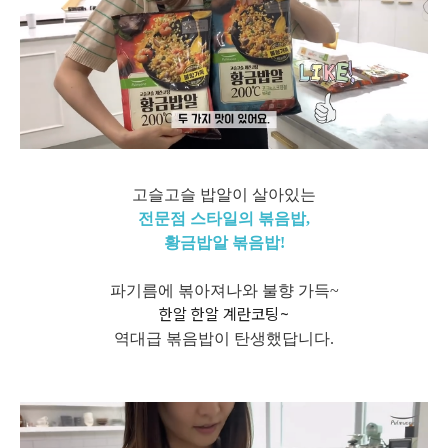
고슬고슬 밥알이 살아있는
전문점 스타일의 볶음
밥,
황금밥알 볶음밥!
파기름에 볶아져나와 불향 가득~
한알 한알 계란코팅~
역대급 볶음밥이 탄생
했답니다.