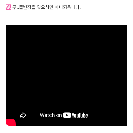
덧.
푸..풀반장을 잊으시면 아니되옵니다.