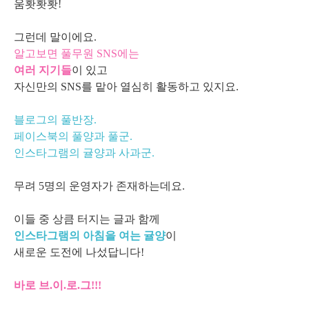
움홧홧홧!
그런데 말이에요.
알고보면
풀무원 SNS에는
여러 지기들
이 있고
자신만의 SNS를 맡아 열심히 활동하고 있지요.
블로그의 풀반장.
페이스북의 풀양과 풀군.
인스타그램의 귤양과 사과군.
무려
5명의 운영자
가
존재하는
데요.
이들 중 상큼 터지는 글과 함께
인스타그램의 아침을 여는 귤양
이
새로운 도전에 나섰답니다!
바로 브.이.로.그!!!