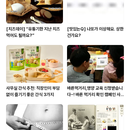
[치즈데이] “유통기한 지난 치즈
[맛있는Q] 나또가 이상해요. 상한
먹어도 될까요?”
건가요?
사무실 간식 추천: 직장인이 부담
바른먹거리,영양 교육 신청받습니
없이 즐기기 좋은 간식 3가지
다~! 바른 먹거리 확인 캠페인 사
이트 오픈!