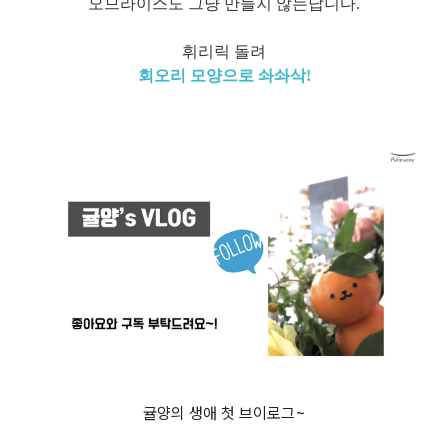
오므라이스도 그냥 만들지 않는답니다.
휘리릭 돌려
회오리 모양으로 솨솨삭!
귤양의 생애 첫 브이로그~