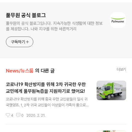
로그 정보
풀무원 공식 블로그
풀무원의 공식 블로그입니다. 지속가능한 식생활에 대한 정보
를 제공합니다. 나와 지구를 위한 바른먹거리
구독하기
더보기
News/뉴스룸
의 다른 글
코로나19 확산방지를 위해 3차 귀국한 우한
교민에게 풀무원녹즙을 지원하기로 했어요!
글 내용
코로나19 확산방지를 위해 중국 우한 교민분들이 일시 귀
국했었죠. 1, 2차 귀국 교민들이 이상없이 가족의 품으로
돌아간 데 이어 현재 3차 귀국한 교민들이 경기도 이천 국
4
0
2020. 2. 21.
방어학원에서 임시 거주 중이에요. 풀무원녹즙은 중국 우
한 교민들의 생활을 지원하고 있는 '정부 합동지원단'과 '이
천 국방어학원 현장상황실'에 녹즙 제공을 제안했구요. 모