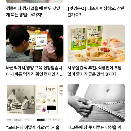
찜통이나 찜기 없을 때 만두 맛있
[맛있는Q] 나또가 이상해요. 상한
게 찌는 방법~ 6가지!
건가요?
바른먹거리,영양 교육 신청받습니
사무실 간식 추천: 직장인이 부담
다~! 바른 먹거리 확인 캠페인 사
없이 즐기기 좋은 간식 3가지
이트 오픈!
“모르는데 어떻게 가요?”...서울
배고픔에 잠 못 이루는 당신을 위