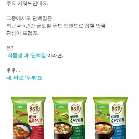
주요 키워드인데요.
그중에서도 단백질은
최근 4~5년간 글로벌 푸드 트렌드로 꼽힐 만큼
관심이 뜨겁죠.
응?
'식물성'과 '단백질'
이라면..
후후...
네, 바로 '두부'죠.