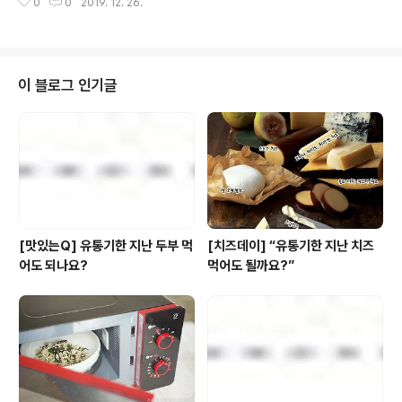
0
0
2019. 12. 26.
할 수 있는데요. 많은 분들의 관심과 사랑을 받고 있는 만큼
그 책임감 역시 크다고 생각해요. 왜냐하면 다른 식품과는
달리 김치가 한국을 대표하는 식품이기 때문이죠. 책임감
을 다하는 방법. 뭐가 있을까요? 이를테면... 풀무원만의 성
장이 아닌 '한국 김치'의 성장을 바라며 김치 시장 활성화를
이 블로그 인기글
위한 김치산업 상생협약을 체결한 거? 지난달 서울 여의도
국회 의원회관에서는 '김치산업 상생협약식'이 있었는데
요. 국회 농림축산식품해양수산위원회, 농림축산식품부,
동반성장위원회, 대한민국김치협회, 한국김치절임식품공
업협동조합 관계자 등 80여명이 참석한 ..
[맛있는Q] 유통기한 지난 두부 먹
[치즈데이] “유통기한 지난 치즈
어도 되나요?
먹어도 될까요?”