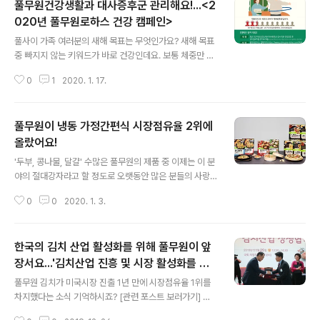
풀무원건강생활과 대사증후군 관리해요!...<2
두가 긍정적으로 검토한 결과~! 148명(4~12세 어린이 2
0명 포함)의 교민은 물론 현장 관리 직원 42명 등 총 190
020년 풀무원로하스 건강 캠페인>
글 내용
명에게 매일 아침 신선한 녹즙을 맛볼 수 있게 했답니다. 해
풀사이 가족 여러분의 새해 목표는 무엇인가요? 새해 목표
외에 거주하면 신선한 생즙 형태의 건강 음료를 접하기 힘
중 빠지지 않는 키워드가 바로 건강인데요. 보통 체중만 신
들기 때문에 이번 녹즙 공급의 의미가 더 남다르다고 해요.
경쓰지, 진짜 건강과 관련된 목표는 잘 언급되지 않는 것 같
8일 동안 제공하는 녹즙 제품은 총 10개 품목인데요. 매일
0
1
2020. 1. 17.
아요. 그런데 그거 아시나요? 대한민국 국민의 26%가 대
아침 식사 시간..
사증후군이라는 사실! 헉! 대사증후군은 현대인의 대표적
인 생활 습관병 중 하나로 꼽히는데요. 뚜렷한 증상이 없기
풀무원이 냉동 가정간편식 시장점유율 2위에
때문에 대수롭지 않게 넘기기 쉽지만 오래 방치했다간 합
병증을 유발할 수도 있어요. 허리둘레와 혈압, 중성지방, 콜
올랐어요!
글 내용
레스테롤, 공복혈당 5가지 항목 중 3가지 이상에 해당하면
'두부, 콩나물, 달걀' 수많은 풀무원의 제품 중 이제는 이 분
대사증후군을 의심해봐야 한다고 하네요. 지속적인 관찰과
야의 절대강자라고 할 정도로 오랫동안 많은 분들의 사랑
관심이 필요하지만 막상 관심을 갖기엔 쉽지 않은 대사증
을 받고있는 대세 상품들인데요. 새로운 제품을 위해 끊임
후군 관리를 위해 풀무원건강생활이 나섰답니다. 풀무원건
0
0
2020. 1. 3.
없이 혁신을 해온 덕일까요? 요즘엔 떠오르는 풀무원 제품
강생활의 방문판매 브랜드 풀무원로하..
들이 더 많아진 거 같아요. 음... 이를테면, '얇은피 꽉찬속
만두' '황금밥알 볶음밥' '노엣지&크러스트 피자' 꺄! 이름
한국의 김치 산업 활성화를 위해 풀무원이 앞
만 들어도 그 맛과 모습이 떠오를 정도로 핫한 제품들인데
요. 실제로 국내 냉동 HMR(Home Meal Replacemen
장서요...'김치산업 진흥 및 시장 활성화를 위
글 내용
t, 가정간편식) 분야에서 이 '3대 혁신 제품'에 힘입어 풀무
한 상생협약' 체결
풀무원 김치가 미국시장 진출 1년 만에 시장점유율 1위를
원의 위상이 상당히 업업!되고 있다는 사실!! 어느 정도냐
차지했다는 소식 기억하시죠? [관련 포스트 보러가기] 한
하면 말이죠. 올해 10월 기준 누적 매출이 전년 대비 35.
국은 물론 세계적으로도 인정받고 있는 풀무원 김치라고
6% 성장하며 시장점유율 2위를 기록했다는 거! 최근 식..