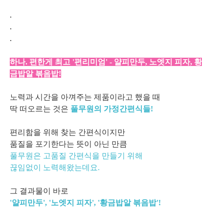
.
.
.
하나. 편한게 최고 '편리미엄' - 얄피만두, 노엣지 피자, 황
금밥알 볶음밥!
노력과 시간을 아껴주는 제품이라고 했을 때
딱 떠오르는 것은
풀무원의 가정간편식들!
편리함을 위해 찾는 간편식이지만
품질을 포기한다는 뜻이 아닌 만큼
풀무원
은 고품질 간편식을 만들기 위해
끊임없이 노력해왔는데요.
그 결과물이 바로
'얄피만두', '노엣지 피자', '황금밥알 볶음밥'!