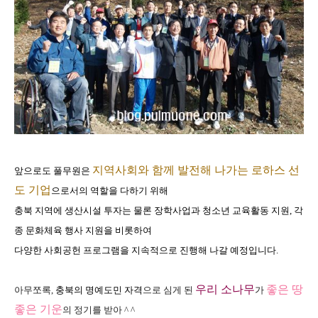
지역사회와 함께 발전해 나가는 로하스 선
앞으로도 풀무원은
도 기업
으로서의 역할을 다하기 위해
충북 지역에 생산시설 투자는 물론 장학사업과 청소년 교육활동 지원
,
각
종 문화
체육 행사 지원을 비롯하여
다양한 사회공헌 프로그램을 지속적으로 진행해 나갈 예정입니다.
우리 소나무
좋은 땅
아무쪼록,
충북의 명예도민 자격
으로 심게 된
가
좋은 기운
의 정기를 받아 ^ ^