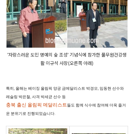
'자랑스러운 도민 명예의 숲 조성' 기념식에 참가한 풀무원건강생
활 이규석 사장(오른쪽 아래)
특히, 올해는 베이징 올림픽 양궁 금메달리스트 박경모, 임동현 선수와
레슬링 박은철, 사격 박세균
선수 등
충북 출신
올림픽 메달리스트
들도 함께 식수에 참여해 더욱 즐거
운 분위기로 진행되었습니다.