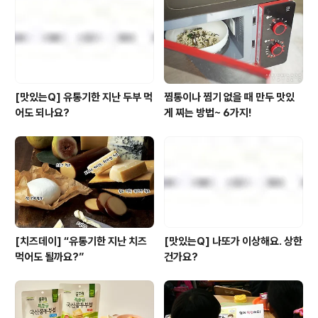
번째로 열린 조리 경진 대회에서 전국 각지의 이씨엠디 조
리장들이 출품한 메뉴는 총 350종. 이 중 예선 과정을 거
쳐 선정된 21종의 ..
[맛있는Q] 유통기한 지난 두부 먹
찜통이나 찜기 없을 때 만두 맛있
어도 되나요?
게 찌는 방법~ 6가지!
[치즈데이] “유통기한 지난 치즈
[맛있는Q] 나또가 이상해요. 상한
먹어도 될까요?”
건가요?