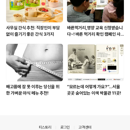
사무실 간식 추천: 직장인이 부담
바른먹거리,영양 교육 신청받습니
없이 즐기기 좋은 간식 3가지
다~! 바른 먹거리 확인 캠페인 사
이트 오픈!
배고픔에 잠 못 이루는 당신을 위
“모르는데 어떻게 가요?”...서울
한 가벼운 야식 메뉴 추천!
곳곳 숨어있는 이색 박물관 11곳!
의안내
티스토리
로그인
고객센터