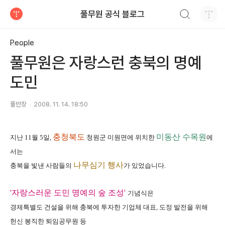
검색하기
풀무원 공식 블로그
티스토리
People
풀무원은 자랑스런 충북의 명예
도민
풀반장
2008. 11. 14. 18:50
충청북도
미동산 수목원
지난 11월 5일,
청원군 미원면에 위치한
에
서는
나무심기 행사
충북을 빛낸 사람들의
가 있었습니다.
'자랑스러운 도민 명예의 숲 조성'
기념식은
경제특별도 건설을 위해 충북에 투자한 기업체 대표, 도정 발전을 위해
헌신 봉직한 퇴임공무원 등