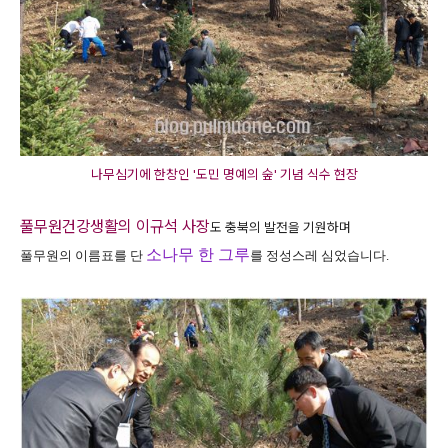
나무심기에 한창인 '도민 명예의 숲' 기념 식수 현장
풀무원건강생활의 이규석 사장
도 충북의 발전을 기원하며
소나무 한 그루
풀무원의 이름표를 단
를 정성스레 심었습니다.