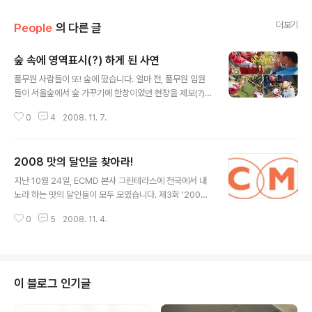
더보기
People
의 다른 글
숲 속에 영역표시(?) 하게 된 사연
글 내용
풀무원 사람들이 또! 숲에 떴습니다. 얼마 전, 풀무원 임원
들이 서울숲에서 숲 가꾸기에 한창이었던 현장을 제보(?)
해 드렸었죠? 지난 주말이었던 11월 1일, 이번엔 봉사동아
0
4
2008. 11. 7.
리 '나누리 동아리' 회원들과 풀무원녹즙, 풀비타 등 숲을
사랑하는 풀무원 가족 38명이 함께 아름다운 숲을 가꾸기
위해 인천으로 향했습니다. 이번 활동은, 숲을 만들고 가꾸
2008 맛의 달인을 찾아라!
어 더욱 깨끗하고 풍요로운 세상을 만들어가기 위해 다양
글 내용
한 영역에서 숲 운동을 펼치고 있는 '(사)생명의숲국민운
지난 10월 24일, ECMD 본사 그린테라스에 전국에서 내
동'의 도움을 받아 진행되었습니다. 우선, 영종도에 있는 백
노라 하는 맛의 달인들이 모두 모였습니다. 제3회 '2008
운산 숲으로 가서 다른 식물들이 자라지 못하게 약한 식물
건강 신메뉴 조리 경진 대회'에 참가하기 위해서입니다. 이
들을 칭칭- 감고 있는 칡부터 제거하였습니다. 우리가 건강
0
5
2008. 11. 4.
씨엠디(ECMD)는 풀무원의 원칙에 따라 식재료를 준비하
식품으로 즐겨 찾는 칡! 몸엔 분명 좋은 건데... 숲속에서는
여 청정한 급식을 실현내 가고 있는 단체급식 전문 브랜드
다른 식물들을 아프게 ..
입니다. 이씨엠디의 조리 경진 대회는 한날 한시에 모여 단
순히 '맛'만 겨루는 그냥 요리 대회가 아닙니다. 우리 시민
들의 급식을 책임지고 있는 회사로서 '맛'은 물론 '건강'까
이 블로그 인기글
지 고려한 다각적인 심사가 이루어지는, 그야말로 최고의
'맛있는 작품'을 선별하는 조리장들의 축제입니다. 이번 세