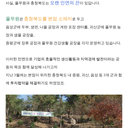
오랜 인연의 끈
사실, 풀무원과 충청북도는
이 있답니다.
풀무원
충청북도를 본점 소재지
은
로 두고
음성군에 두부, 생면, 나물 공장과 계란 포장 센터를,
괴산군에 풀무원 농
장과 샘물 공장을,
증평군에 장류 공장과 풀무원 건강생활 공장을 각각 운영하고 있습니다.
이러한
인연으로
기업의 효율적인 생산활동
과
지역경제 발전
이라는
공
동의 목표 함께 달성해 나가고자
지난 3월에는 본점이 위치한 충청북도 내 증평, 괴산, 음성 등 3개 군과 함
께
투자협약을 체결
하기도
하였었죠.