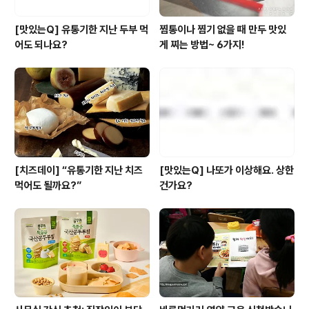
[맛있는Q] 유통기한 지난 두부 먹
찜통이나 찜기 없을 때 만두 맛있
어도 되나요?
게 찌는 방법~ 6가지!
[치즈데이] “유통기한 지난 치즈
[맛있는Q] 나또가 이상해요. 상한
먹어도 될까요?”
건가요?