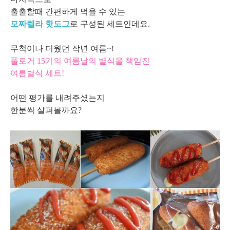
출출할때 간편하게 먹을 수 있는
모짜렐라 핫도그
로 구성된 세트인데요.
무척이나 더웠던 작년 여름~!
풀로거 15기의 여름날의 별식을 책임진
여름별식 세트!
어떤 평가를 내려주셨는지
한분씩 살펴볼까요?