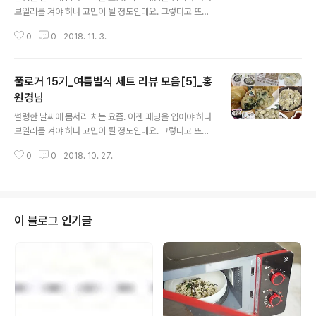
보일러를 켜야 하나 고민이 될 정도인데요. 그렇다고 뜨거
운 음식만 먹어야 할까요? 후후 진정한 미식가는 계절을 가
0
0
2018. 11. 3.
리지 않는 법! 용기를 내서 여름과 어울리는 요리들을 보여
드릴까해요~! 지난 여름 풀무원 블로그의 공식 리뷰단 풀
로거 15기 여러분들이 리뷰한 제품이 바로 여름 별식 세트
풀로거 15기_여름별식 세트 리뷰 모음[5]_홍
더라구요. 아이들 간식은 물론 간편한 별미로 먹기 좋은 만
능 물만두 3종 세트! 시원함의 극치! 메밀냉소바와 가쓰오
원경님
글 내용
부시가 사르르~ 야끼소바! 마지막으로 출출할때 간편하게
썰렁한 날씨에 몸서리 치는 요즘. 이젠 패딩을 입어야 하나
먹을 수 있는 모짜렐라 핫도그로 구성된 세트인데요. 무척
보일러를 켜야 하나 고민이 될 정도인데요. 그렇다고 뜨거
이나 더웠던 작년 여름~! 풀로거 15기의 여름날의 별식을
운 음식만 먹어야 할까요? 후후 진정한 미식가는 계절을 가
책임진 여름별식 세트! 어떤 평가를 내려주셨는지 한분씩
0
0
2018. 10. 27.
리지 않는 법! 용기를 내서 여름과 어울리는 요리들을 보여
살펴볼까요? 이세린님 https..
드릴까해요~! 지난 여름 풀무원 블로그의 공식 리뷰단 풀
로거 15기 여러분들이 리뷰한 제품이 바로 여름 별식 세트
더라구요. 아이들 간식은 물론 간편한 별미로 먹기 좋은 만
능 물만두 3종 세트! 시원함의 극치! 메밀냉소바와 가쓰오
이 블로그 인기글
부시가 사르르~ 야끼소바! 마지막으로 출출할때 간편하게
먹을 수 있는 모짜렐라 핫도그로 구성된 세트인데요. 무척
이나 더웠던 작년 여름~! 풀로거 15기의 여름날의 별식을
책임진 여름별식 세트! 어떤 평가를 내려주셨는지 한분씩
살펴볼까요? 홍원경님 http:..