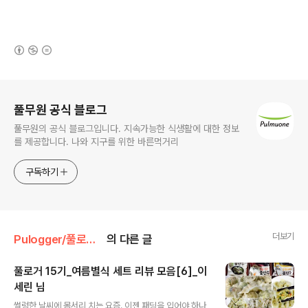
(새창열림)
로그 정보
풀무원 공식 블로그
풀무원의 공식 블로그입니다. 지속가능한 식생활에 대한 정보
를 제공합니다. 나와 지구를 위한 바른먹거리
구독하기
더보기
Pulogger/풀로거 리뷰 포스트
의 다른 글
풀로거 15기_여름별식 세트 리뷰 모음[6]_이
세린 님
글 내용
썰렁한 날씨에 몸서리 치는 요즘. 이젠 패딩을 입어야 하나