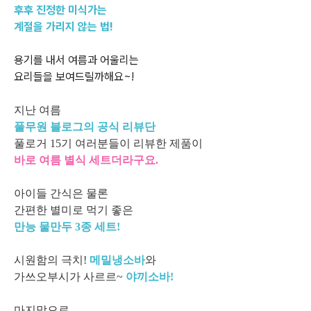
후후 진정한 미식가는
계절을 가리지 않는 법!
용기를 내서 여름과 어울리는
요리들을 보여드릴까해요~!
지난 여름
풀무원 블로그의 공식 리뷰단
풀로거 15기 여러분들이 리뷰한 제품이
바로 여름 별식 세트더라구요.
아이들 간식은 물론
간편한 별미로 먹기 좋은
만능 물만두 3종 세트!
시원함의 극치!
메밀냉소바
와
가쓰오부시가 사르르~
야끼소바!
마지막으로