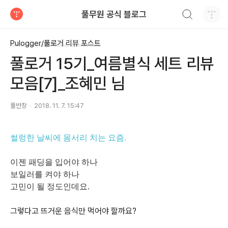
검색하기
풀무원 공식 블로그
티스토리
Pulogger/풀로거 리뷰 포스트
풀로거 15기_여름별식 세트 리뷰
모음[7]_조혜민 님
풀반장
2018. 11. 7. 15:47
썰렁한 날씨에 몸서리 치는 요즘.
이젠 패딩을 입어야 하나
보일러를 켜야 하나
고민이 될 정도인데요.
그렇다고 뜨거운 음식만 먹어야 할까요?