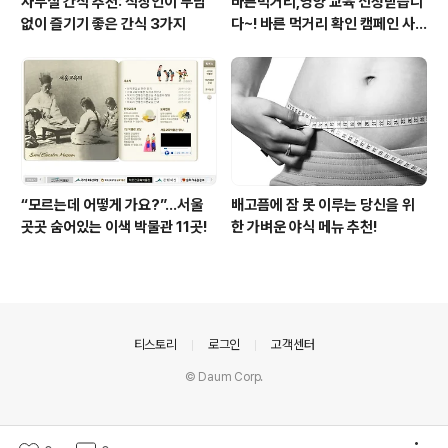
사무실 간식 추천: 직장인이 부담
바른먹거리,영양 교육 신청받습니
없이 즐기기 좋은 간식 3가지
다~! 바른 먹거리 확인 캠페인 사
이트 오픈!
“모르는데 어떻게 가요?”...서울
배고픔에 잠 못 이루는 당신을 위
곳곳 숨어있는 이색 박물관 11곳!
한 가벼운 야식 메뉴 추천!
의안내
티스토리
로그인
고객센터
© Daum Corp.