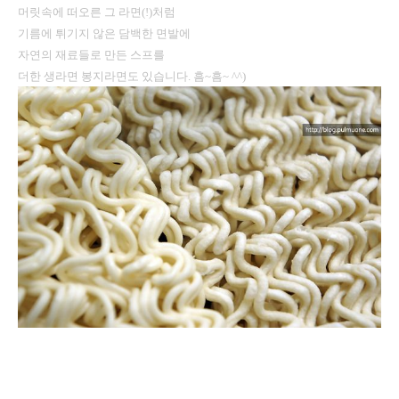
머릿속에 떠오른 그 라면(!)처럼
기름에 튀기지 않은 담백한 면발에
자연의 재료들로 만든 스프를
더한 생라면 봉지라면도 있습니다. 흠~흠~ ^^)