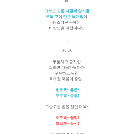
고르고 고른 사골과 양지를
푸욱 고아 만든 육개장
에
탐스러운 두께의
바람면을 더했더니만
.
.
.
♨..♨
두툼하고 쫄깃한
칼라면 가닥가닥마다
구수하고 찐한
육개장 국물이 출렁~
호로록~ 츄릅!
호로록~ 츄릅!
고슬고슬 밥을 말면 더욱~
호로록~ 꿀꺽!
호로록~ 꿀꺽!