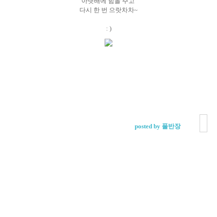
아랫배에 힘을 주고
다시 한 번 으랏차차~
: )
posted by 풀반장