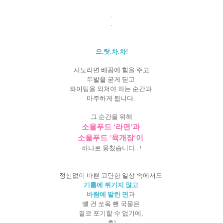
.
.
.
으.랏.차.차!
사노라면 배꼽에 힘을 주고
두발을 굳게 딛고
퐈이팅을 외쳐야 하는 순간과
마주하게 됩니다.
그 순간을 위해
소울푸드 '라면'과
소울푸드 '육개장'이
하나로 뭉쳤습니다...!
정신없이 바쁜 고단한 일상 속에서도
기름에 튀기지 않고
바람에 말린 면
과
뺄 건 쏘옥 뺀 국물은
결코 포기할 수 없기에,
흡!