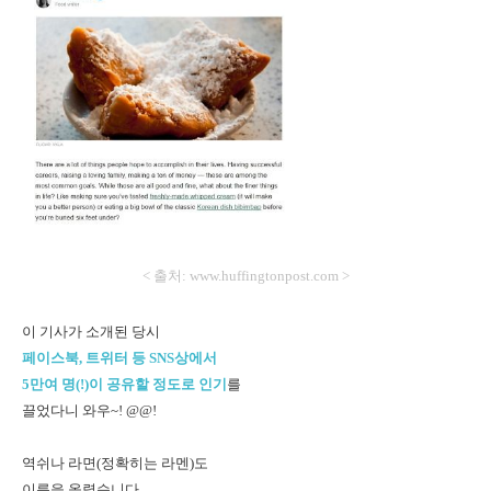
< 출처: www.huffingtonpost.com >
이 기사가 소개된 당시
페이스북, 트위터 등 SNS상에서
5만여 명(!)이 공유할 정도로 인기
를
끌었다니 와우~! @@!
역쉬나 라면(정확히는 라멘)도
이름을 올렸습니다.