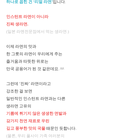
하나로 꼽힌 건 ‘리얼 라면’
입니다.
인스턴트 라면이 아니라
진짜 생라면.
(일본 라멘전문점에서 먹는 생라면.)
이제 라면의 맛과
한 그릇의 라면이 우리에게 주는
즐거움과 따뜻한 위로는
만국 공용어가 된 것 같은데요. ^^
그런데 ‘진짜’ 라면이라고
강조한 걸 보면
일반적인 인스턴트 라면과는 다른
생라면 고유의
기름에 튀기지 않은 생생한 면발과
갖가지 천연 재료로 우린
깊고 풍부한 맛의 국물
때문인 듯합니다.
(물론, 우리 풀사이 가족 여러분의