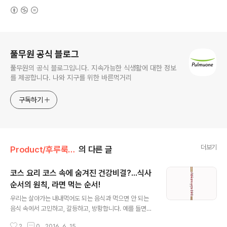
(새창열림)
로그 정보
풀무원 공식 블로그
풀무원의 공식 블로그입니다. 지속가능한 식생활에 대한 정보
를 제공합니다. 나와 지구를 위한 바른먹거리
구독하기
더보기
Product/후루룩! 라면데이
의 다른 글
코스 요리 코스 속에 숨겨진 건강비결?...식사
순서의 원칙, 라면 먹는 순서!
글 내용
우리는 살아가는 내내먹어도 되는 음식과 먹으면 안 되는
음식 속에서 고민하고, 갈등하고, 방황합니다. 예를 들면?
기름에 튀기면 신발도 맛있다(!)는 어느 셰프의 말처럼기름
2
0
2016. 6. 15.