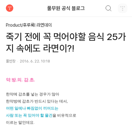
검색하기
풀무원 공식 블로그
티스토리
Product/후루룩! 라면데이
죽기 전에 꼭 먹어야할 음식 25가
지 속에도 라면이?!
풀반장
2016. 6. 22. 10:18
약.방.의. 감.초.
한약에 감초를 넣는 경우가 많아
한약방에 감초가 반드시 있다는 데서,
어떤 일에나 빠짐없이 끼어드는
사람 또는 꼭 있어야 할 물건
을 비유적으로
이르는 말인데요.