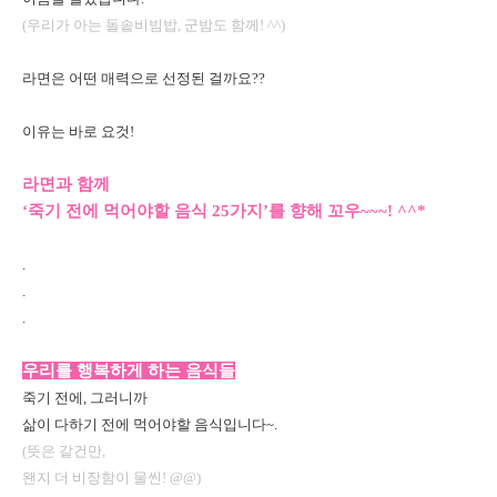
(우리가 아는 돌솥비빔밥, 군밤도 함께! ^^)
라면은 어떤 매력으로 선정된 걸까요??
이유는 바로 요것!
라면과 함께
‘죽기 전에 먹어야할 음식 25가지’를 향해 꼬우~~~! ^^*
.
.
.
우리를 행복하게 하는 음식들
죽기 전에, 그러니까
삶이 다하기 전에 먹어야할 음식입니다~.
(뜻은 같건만,
왠지 더 비장함이 물씬! @@)