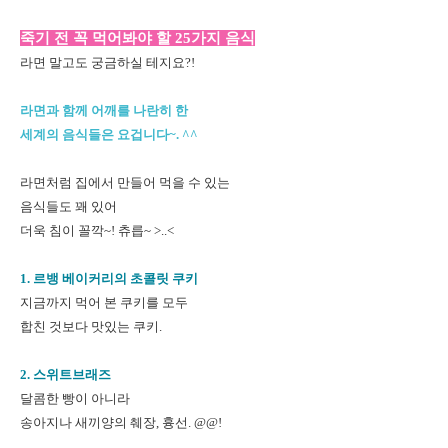
죽기 전 꼭 먹어봐야 할 25가지 음식
라면 말고도 궁금하실 테지요?!
라면과 함께 어깨를 나란히 한
세계의 음식들은 요겁니다~. ^^
라면처럼 집에서 만들어 먹을 수 있는
음식들도 꽤 있어
더욱 침이 꼴깍~! 츄릅~ >..<
1. 르뱅 베이커리의 초콜릿 쿠키
지금까지 먹어 본 쿠키를 모두
합친 것보다 맛있는 쿠키.
2. 스위트브래즈
달콤한 빵이 아니라
송아지나 새끼양의 췌장, 흉선. @@!