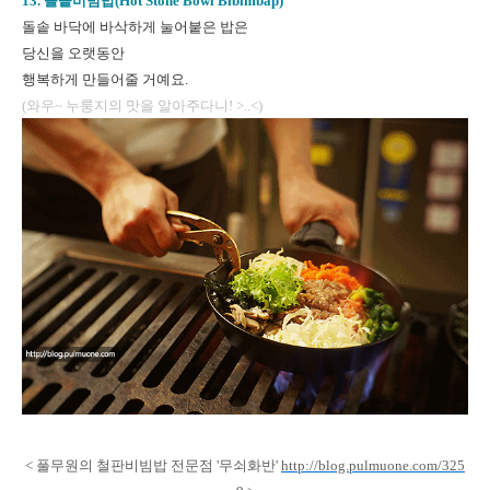
13. 돌솥비빔밥(Hot Stone Bowl Bibimbap)
돌솥 바닥에 바삭하게 눌어붙은 밥은
당신을 오랫동안
행복하게 만들어줄 거예요.
(와우~ 누룽지의 맛을 알아주다니! >..<)
< 풀무원의 철판비빔밥 전문점 '무쇠화반'
http://blog.pulmuone.com/325