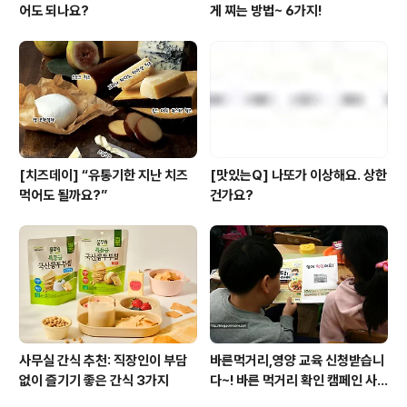
어도 되나요?
게 찌는 방법~ 6가지!
[치즈데이] “유통기한 지난 치즈
[맛있는Q] 나또가 이상해요. 상한
먹어도 될까요?”
건가요?
사무실 간식 추천: 직장인이 부담
바른먹거리,영양 교육 신청받습니
없이 즐기기 좋은 간식 3가지
다~! 바른 먹거리 확인 캠페인 사
이트 오픈!