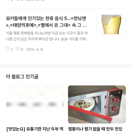
이 듬뿍 들어간 음식은 대부분 참... 맛있습니다. ㅠㅠ 기름
에 튀긴, 기름 듬뿍 튀김,기름에 볶은, 기름 듬뿍 볶음밥,기
름에 지진, 기름 듬뿍 부침개 등등. 하지만, 특히 건강 관리
유커들에게 인기있는 한류 음식 5...<런닝맨
중이라면,특히 식습관과 관련된 질환이 있다면먹지 말아야
할 음식으로 첫손에 꼽히는 것이 바로 이 음식들이죠. ;;; 뭔
>,<태양의후예>,<별에서 온 그대> 속 그 음
글 내용
가를 먹지 않아야 한다는 건결코 쉬운 일이 아닙니다. @
식들!
서울 명동 한복판을 지나노라면 지금 있는 이곳이 중국 어
@;;; 그리하여, 살면서 가장 많이 하게 되는 말 중 하나
디쯤 인가 싶은 착각에 빠지곤 합니다. @@ 거리를 가득
는“괜히 먹었어, 괜히 먹었어...흑.흑.흑!” ^^;;;; 자, 생각을
메운 사람들의 입에서 흘러나오는 건, 중국말~ 중국말~ 중
좀 바꿔볼까요? 기왕 먹을 거라면, ‘무엇을 먹을까’ ..
2
0
2016. 6. 8.
국말~. 양쪽으로 쭉 늘어선 가게 점원들의 입에서도 중국
말이 술술~. “후안잉꾸앙린~ 어서오세요~.” “다저~ 다저
~ 다저~ 세일~ 세일~ 세일~.” “저거 뚸사오 첸?” (저거 얼
마에요?) “펜이 덴 바!” (좀 깎아주세요!) “페이창 하오츠
~.” (아주 맛있어요~.) 중국인들이 한국을 방문하는 이유는
이 블로그 인기글
한류. 한국을 방문한 중국인들이 가장 해보고 싶은 건 쇼핑
과 한국 음식 먹기! 중국인들에게 한국 음식은 드라마 덕분
에 무척이나 익숙합니다. 그 혹은 그녀들이 나온 한국 드라
마 속 먹방에 중국인들의 호기심은 더욱 상승 중~! 오늘은
외국인..
[맛있는Q] 유통기한 지난 두부 먹
찜통이나 찜기 없을 때 만두 맛있