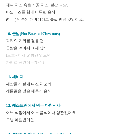
체다 치즈 혹은 가공 치즈, 빨간 피망,
마요네즈를 함께 버무린 음식.
(미국) 남부의 캐비어라고 불릴 만큼 맛있어요.
10. 군밤(Hot Roasted Chestnuts)
파리의 거리를 걸을 땐
군밤을 먹어줘야 제 맛!
(오호~ 이제 군밤만 있으면
파리로 공간이동?! ^^;)
11. 세비체
해산물에 잘게 다진 채소와
레몬즙을 넣은 페루식 음식.
12. 레스토랑에서 먹는 아침식사
어느 식당에서 어느 음식이나 상관없어요.
그냥 아침밥이면~.