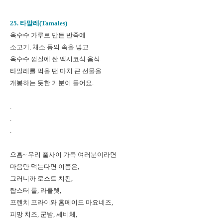
25. 타말레(Tamales)
옥수수 가루로 만든 반죽에
소고기, 채소 등의 속을 넣고
옥수수 껍질에 싼 멕시코식 음식.
타말레를 먹을 땐 마치 큰 선물을
개봉하는 듯한 기분이 들어요.
.
.
.
으흠~ 우리 풀사이 가족 여러분이라면
마음만 먹는다면 이쯤은,
그러니까 로스트 치킨,
랍스터 롤, 라클렛,
프렌치 프라이와 홈메이드 마요네즈,
피망 치즈, 군밤, 세비체,