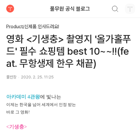
검색하기
풀무원 공식 블로그
티스토리
Product/신제품 인사드려요!
영화 <기생충> 촬영지 '올가홀푸
드' 필수 쇼핑템 best 10~~!!(fe
at. 무항생제 한우 채끝)
풀반장
2020. 2. 25. 11:25
아카데미 4관왕
에 빛나는
이제는 한국을 넘어 세계에서 인정 받는
바로 그 영화!
<기생충>