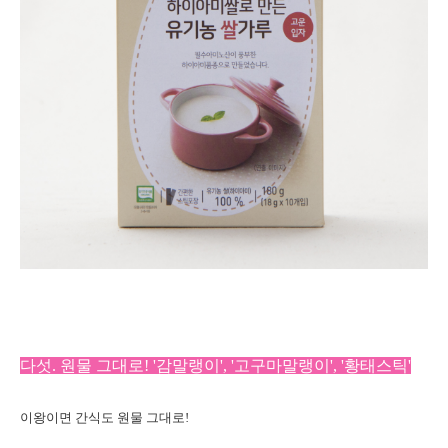
다섯. 원물 그대로! '감말랭이', '고구마말랭이', '황태스틱'
이왕이면 간식도 원물 그대로!