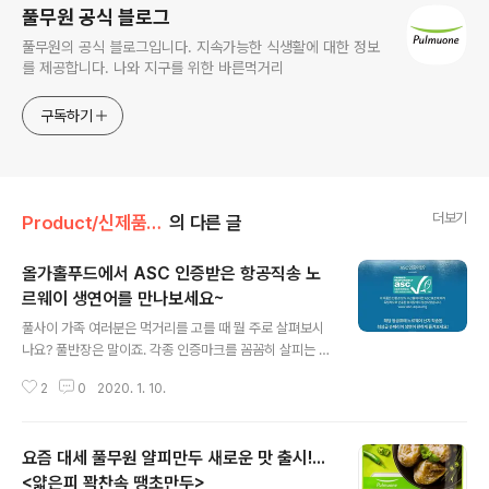
풀무원 공식 블로그
풀무원의 공식 블로그입니다. 지속가능한 식생활에 대한 정보
를 제공합니다. 나와 지구를 위한 바른먹거리
구독하기
더보기
Product/신제품 인사드려요!
의 다른 글
올가홀푸드에서 ASC 인증받은 항공직송 노
르웨이 생연어를 만나보세요~
글 내용
풀사이 가족 여러분은 먹거리를 고를 때 뭘 주로 살펴보시
나요? 풀반장은 말이죠. 각종 인증마크를 꼼꼼히 살피는 편
이에요. 인증을 받았다는 것은 그만큼 믿고 먹을 수 있는 제
2
0
2020. 1. 10.
품이라는 뜻이니까요. 풀무원의 '동물복지' 인증을 받은 달
걀처럼 말이죠. 그런데 말이에요. 사르르 녹는 식감이 일품
인 '연어'에도 인증이 있다는 사실을 아시나요? 풀무원 계
요즘 대세 풀무원 얄피만두 새로운 맛 출시!...
열의 LOHAS Fresh Market, 올가홀푸드에서 최근 출시
한 'ASC인증 노르웨이 생연어'는 말이죠. 제품명에 나와있
<얇은피 꽉찬속 땡초만두>