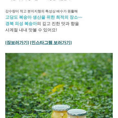
강수량이 적고 분지지형의 특성
상 배수가 원활해
고당도 복숭아 생산을 위한 최적의 장소~~
경북 의성 복숭아
의
깊고 진한 맛과 향을
사계절 내내 맛볼 수 있어요!
[장보러가기]
[인스타그램 보러가기]