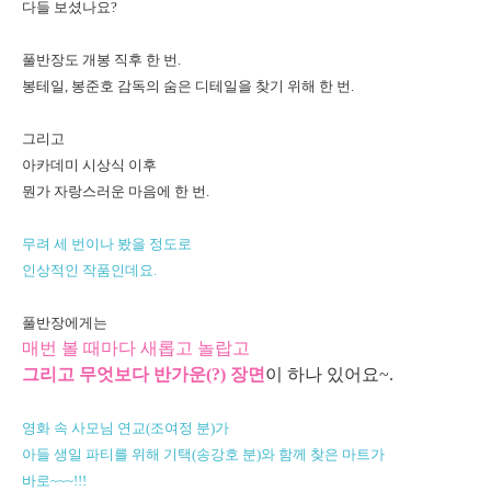
다들 보셨나요?
풀반장도 개봉 직후 한 번.
봉테일, 봉준호 감독의 숨은 디테일을 찾기 위해 한 번.
그리고
아카데미 시상식 이후
뭔가 자랑스러운 마음에 한 번.
무려 세 번이나 봤을 정도로
인상적인 작품인데요.
풀반장에게는
매번 볼 때마다 새롭고 놀랍고
그리고 무엇보다 반가운(?) 장면
이 하나 있어요~.
영화 속 사모님 연교(조여정 분)가
아들 생일 파티를 위해 기택(송강호 분)와 함께 찾은 마트가
바로~~~!!!