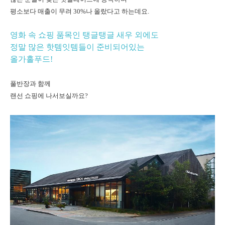
평소보다 매출이 무려 30%나 올랐다고 하는데요.
영화 속 쇼핑 품목인 탱글탱글 새우 외에도
정말 많은 핫템잇템들이 준비되어있는
올가홀푸드!
풀반장과 함께
랜선 쇼핑에 나서보실까요?