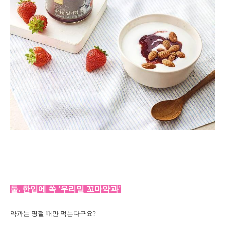
둘. 한입에 쏙 '우리밀 꼬마약과'
약과는 명절 때만 먹는다구요?