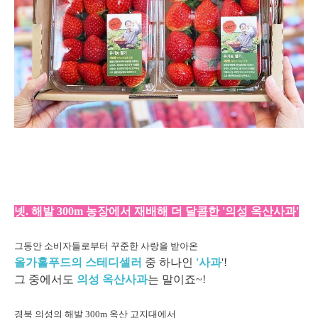
넷. 해발 300m 농장에서 재배해 더 달콤한 '의성 옥산사과'
그동안 소비자들로부터 꾸준한 사랑을 받아온
올가홀푸드의 스테디셀
러
중 하나인
'사과
'!
그 중에서도
의성 옥산사과
는 말이죠~!
경북 의성의 해발 300m 옥산 고지대에서