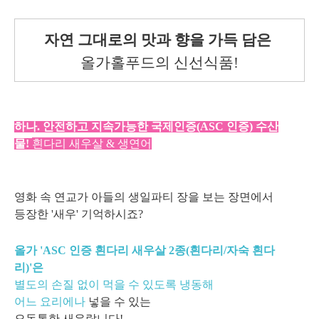
자연 그대로의 맛과 향을 가득 담은
올가홀푸드의 신선식품!
하나. 안전하고 지속가능한 국제인증(ASC 인증) 수산
물!
흰다리 새우살 & 생연어
영화 속 연교가 아들의 생일파티 장을 보는 장면에서
등장한 '새우' 기억하시죠?
올가 'ASC 인증 흰다리 새우살 2종(흰다리/자숙 흰다
리)'
은
별도의 손질 없이 먹을 수 있도록 냉동해
어느 요리에나
넣을 수 있는
오동통한 새우랍니다!