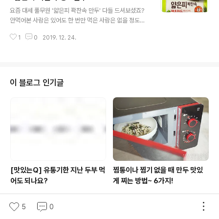
글 내용
는 것처럼 ASC인증을 받아 안정성을 보증받은 것이 특징
요즘 대세 풀무원 '얇은피 꽉찬속 만두' 다들 드셔보셨죠?
인데요. ASC인증은 무분별한 수산양식을 방지하고 사료,
안먹어본 사람은 있어도 한 번만 먹은 사람은 없을 정도로
수질, 항생제 사용 등을 관리하는 친환경과 지속가능성에
인기몰이 중인데요. 기존의 고기만두, 김치만두에 이어 중
대한 국제 인증으로 폭넓은 생물 및 환경 관리 기준으로 인
1
0
2019. 12. 24.
독성있는 알싸한 매운맛이 일품인 '땡초만두'가 새롭게 출
해 취득이 매우 까다..
시됐다고 해요. 최근 몇 년간 매운맛을 선호하는 소비자들
은 꾸준히 늘어난 반면 기존 냉동 만두에서는 다양한 매운
맛을 찾기 어려웠죠. 하.지.만. 이제는 얄피만두만 있다면
냉동만두에서도 매운맛을 느낄 수 있다는 말씀!돼지고기와
이 블로그 인기글
부추가 어우러진 만두소에 청양고추를 황금 비율로 배합해
담백하면서도 한국인이 즐겨찾는 알싸한 매운맛을 구현했
는데요. 기분 좋게 입맛을 자극하는 매운맛이라 별미 간식
은 물론 안주로도 큰 사랑을 받을 만한 제품이니까요. 혹시
이번 크리스마스 또는 연말을 맞아 간단..
[맛있는Q] 유통기한 지난 두부 먹
찜통이나 찜기 없을 때 만두 맛있
어도 되나요?
게 찌는 방법~ 6가지!
5
0