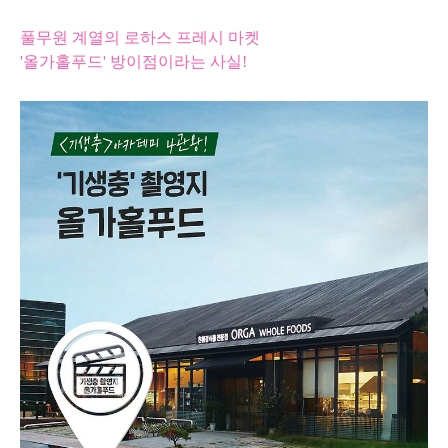
풀무원 계열의 로하스 프레시 마켓
'올가홀푸드' 방이점이라는 사실!