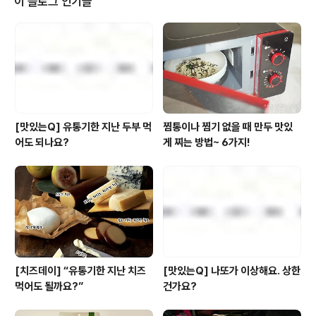
이 블로그 인기글
여 이라 불리는 곳. 이 의 주인인 한 선비가 건네는 우리네
전통주 술 한 잔과 트렌디하고 맛있는 지구식단 안주 한 입
은 요즘 것들의 몸과 마음속에 든 속세의 때를 벗겨내 주는
영험한 힘이 있다고 하는데.... 두둥! 각종 속풀이, 화풀이,
한풀이..
[맛있는Q] 유통기한 지난 두부 먹
찜통이나 찜기 없을 때 만두 맛있
어도 되나요?
게 찌는 방법~ 6가지!
[치즈데이] “유통기한 지난 치즈
[맛있는Q] 나또가 이상해요. 상한
먹어도 될까요?”
건가요?