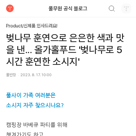
검색하기
풀무원 공식 블로그
티스토리
Product/신제품 인사드려요!
벚나무 훈연으로 은은한 색과 맛
을 낸... 올가홀푸드 '벚나무로 5
시간 훈연한 소시지'
풀반장
2023. 8. 17. 10:00
풀사이 가족 여러분은
소시지 자주 찾으시나요?
캠핑장 바베큐 파티를 위해
챙겨가기도 하고