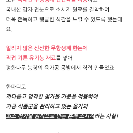
또한
국내산 무항생제 신선육을 사용
하고
국내산 감자 전분으로 소시지 원료를 결착하여
더욱 쫀득하고 탱글한 식감을 느낄 수 있도록 했는데
요.
얼리지 않은 신선한 무항생제 한돈에
직접 기른 유기농 재료
를 넣어
평화나무 농장의 육가공 공방에서 직접 만들었죠.
한마디로
까다롭고 엄격한 첨가물 기준을 적용하여
가공 식품군을 관리하고 있는 올가의
최소 첨가물 원칙으로 만든 훈제 소시지
라는 사실!