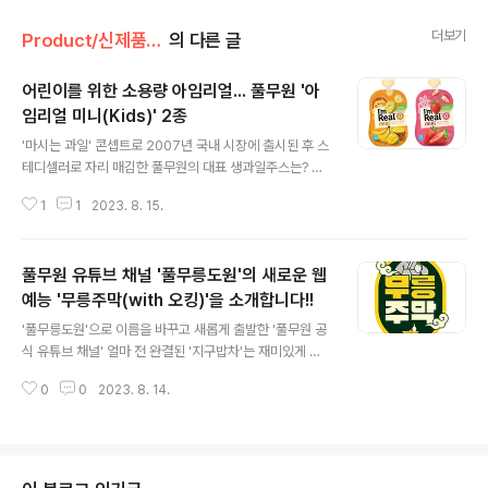
더보기
Product/신제품 인사드려요!
의 다른 글
어린이를 위한 소용량 아임리얼... 풀무원 '아
임리얼 미니(Kids)' 2종
글 내용
'마시는 과일' 콘셉트로 2007년 국내 시장에 출시된 후 스
테디셀러로 자리 매김한 풀무원의 대표 생과일주스는? 풀
사이 가족분들이라면 너무도 잘 아는 그 이름 바로 '아임리
1
1
2023. 8. 15.
얼'인데요. 지난해부터는 모든 제품을 100% 천연 과즙으
로 바꾸고 '무가당' 주스로 리뉴얼을 진행했죠. 이렇게 점점
발전해 온 아임리얼. 최근엔 아이들을 위한 100ml 핸디사
풀무원 유튜브 채널 '풀무릉도원'의 새로운 웹
이즈 '아임리얼 미니'가 출시 됐다고 하는데요. ‘아임리얼
미니’ 역시 ‘아임리얼’의 브랜드 원칙에 따라 정제수나 설탕
예능 '무릉주막(with 오킹)'을 소개합니다!!
글 내용
을 첨가하지 않고 100% 생과일을 그대로 착즙해 맛있고
'풀무릉도원'으로 이름을 바꾸고 새롭게 출발한 '풀무원 공
건강하게 만들었고요. 제품은 단 1초도 가열하지 않는 ‘비
식 유튜브 채널' 얼마 전 완결된 '지구밥차'는 재미있게 보
가열 살균’ 공법을 적용해 생과일 원물의 영양 손실은 최소
셨나요? 김풍&일주어터의 환상 케미와 지구밥차의 매력만
화하고 신선도는 높였죠. 새콤달콤한 딸기의 맛과 향이 그
0
0
2023. 8. 14.
점 손님들로 인해 완결과 동시에 '시즌2 내놔~!!'라는 댓글
대로 살아있어 과육..
이 달릴 정도인데요. 지구밥차가 잠시 정비를 하는 사이 새
롭게 돌아온 풀무릉도원의 웹 예능이 있었으니.. 두둥탁!!
바로 영험하기로 소문난 입니다. 2023년 대한민국에 숨겨
진 어느 영험한 주막. 전설 속에 있는 '무릉도원'과 같다 하