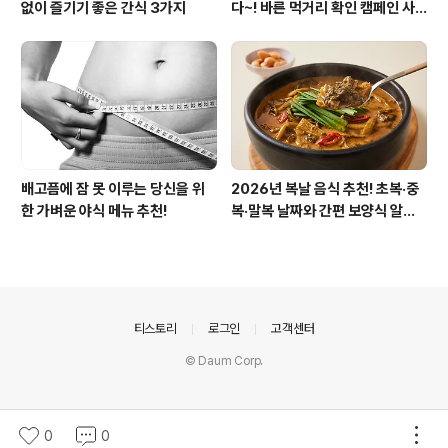
없이 즐기기 좋은 간식 3가지
다~! 바른 먹거리 확인 캠페인 사
이트 오픈!
배고픔에 잠 못 이루는 당신을 위
2026년 복날 음식 추천! 초복·중
한 가벼운 야식 메뉴 추천!
복·말복 날짜와 간편 보양식 알아
보기
의안내
티스토리
로그인
고객센터
© Daum Corp.
0
0