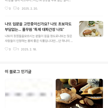
에 밥을 챙겨 먹으라니...이건 뭐 상상할 수도 없는 일이
죠?'밥보다는 잠을 달라'라고 외치는풀사이 가족분들을 위
0
0
2025. 2. 20.
한간편한 한 컵이 있다면 어떠세요?한 컵으로 챙기는간편
한 아침 식사,풀무원다논 '액티비아 150g'입니다.신제품
'액티비아 150g'은부드러운 플레인 요거트를 베이스로 새
나또 입문을 고민중이신가요? 나또 초보자도
콤달콤한 과육을 담아아침 식사와 간식으로 간편하게 즐길
수 있는떠먹는 요거트 제품인데요.150g의 넉넉한 용량에
부담없는... 풀무원 '특제 대파간장 나또'
글 내용
저지방으로 설계해부담 없이 가볍게 즐길 수 있는 것이 특
나또의 장점들을모르시는 분들이 없을 정도로나또는 많은
징이죠.여기에액티비아만의 노하우를 담은 체온 활동 유산
사람들이 인정하는 몸에 좋은 식품입니다만....단 하나의 문
균,다논이 독점 공급하는 프로바이오틱스,프로바이오틱스
제가 있었으니특유의 식감으로진입장벽이 있다는 것.나또
의 생장을 돕는 프리바이오틱스그리고 정상적인 면역 기능
0
1
2025. 2. 18.
의 끈적한 실이 장점이지만나또의 끈적한 실이 진입장벽이
에 필요한 아연까지 더해건강함도 챙겼는데요.모두가 ..
되는아니러니라니...하. 지. 만.국내 나또 시장점유율 1위 풀
무원에게는다 계획이... 아니 다 해결책이 있답니다.바로 새
롭게 출시된'특제 대파간장 나또'입니다.'특제 대파간장 나
또'의 특징은초보자도 맛있게 먹을 수 있도록나또 특유의
이 블로그 인기글
향을 줄이고맛은 업그레이드한 것인데요.그 비결은 로스
팅.풀무원만의 로스팅 공법을 적용한식물성 로스팅 추출물
로 대파 풍미를 높이면서‘특제 대파간장소스’로 감칠맛과
풍미를 극대화했기 때문이죠.여기에 대파를 급속 동결한
‘부드러운 송송대파’ 토핑을 더하면은은한 대..