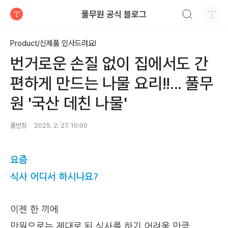
검색하기
풀무원 공식 블로그
티스토리
Product/신제품 인사드려요!
번거로운 손질 없이 집에서도 간
편하게 만드는 나물 요리!!... 풀무
원 '국산 데친 나물'
풀반장
2025. 2. 27. 10:00
요즘
식사 어디서 하시나요?
이젠 한 끼에
만원으로는 제대로 된 식사를 하기 어려울 만큼