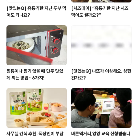
[맛있는Q] 유통기한 지난 두부 먹
[치즈데이] “유통기한 지난 치즈
어도 되나요?
먹어도 될까요?”
찜통이나 찜기 없을 때 만두 맛있
[맛있는Q] 나또가 이상해요. 상한
게 찌는 방법~ 6가지!
건가요?
사무실 간식 추천: 직장인이 부담
바른먹거리,영양 교육 신청받습니