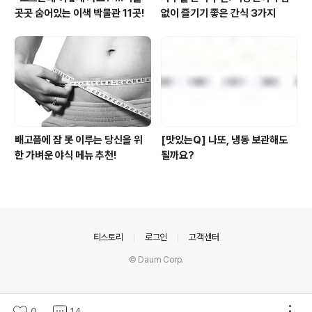
곳곳 숨어있는 이색 박물관 11곳!
없이 즐기기 좋은 간식 3가지
배고픔에 잠 못 이루는 당신을 위
[맛있는Q] 나또, 냉동 보관해도
한 가벼운 야식 메뉴 추천!
될까요?
의안내
티스토리
로그인
고객센터
© Daum Corp.