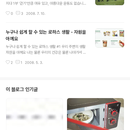
에코 장바구니 화학적으로 합성 처리하지 않은 순수한 면
지다 1부 '걷기'만큼 여유 있고, 아름다운 운동도 없습니다.
으로만 만들어 나중에 재활용까지 가능한 올가 에코 장바
아이건 어른이건, 돈이 많건 적건, 누구나 마음만 먹으면 걸
구니 거기에 모양까지 예뻐서 들고 다니기에 정말 좋아요.
0
3
2008. 7. 10.
을 수 있습니다 게다가, 아름다운 우리 산하를 걷는다는 건
크기마다 가격이 다르다고 하니 자세한 문의는 친환경 전
더할 수 없는 사치가 아닐까요. 천혜의 섬 제주, 이 아름다
문점 올가에 물어보세요~ 080-5..
운 제주의 강산을 자연과 하나되며 걷는 사람들이 여기 있
누구나 쉽게 할 수 있는 로하스 생활 - 자원을
습니다. 자담큰 2008년 여름호에 소개된 제주 올레 길에
서 아름다운 중독 '걷기'에 빠진 사람들의 이야기를 풀반장
아껴요
글 내용
이 세 번에 나눠 소개하겠습니다. 걸음마다 풍경에 취했다.
누구나 쉽게 할 수 있는 로하스 생활 #1 우리 주변의 생활
날씨는 걷기에 좋았다. 비도 오지 않고 해도 들지 않았다.
자원을 아껴요 나는 물론 우리의 건강은 물론 나아가서 다
제주의 속살 같은 길들을 조각보처럼 이어놓은 '제주 올
른 인류, 지구 생태계의 미래까지를 생각하는 개념인 로하
레'를 걸었다. 길 위에서 '걷기'와 사랑에 빠진 사람들을 만
2
1
2008. 5. 3.
스. 그런데 언뜻 들어보면 로하스라는 개념이 참 거창한 것
나 '걷기'..
같은 느낌을 감출 수가 없습니다. 그러나 사실 로하스는 용
어가 생소해서 그렇지 누구나 쉽게 실천할 수 있는 방안들
이 많이 있습니다. 가장 쉽게 실천할 수 있는 방법은 우리
주변의 자원을 아끼는 일입니다. 사실 우리가 사용하는 에
이 블로그 인기글
너지 대부분은 우리 자연의 수 많은 요소들을 이용해 재가
공해서 얻어낸 것들입니다. 우리가 사용하면 할수록 유한
한 자연의 요소들은 점점 줄어가고, 그러면서 자연스럽게
사람들이 설 공간은 좁아지게 됩니다. 불필요한 전등 끄기,
사용하지 않는 모니터 전원 끄기..