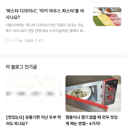
생? 두부, Tofu (豆腐), 도우푸 (doufu) 등으로 불리는 두
'파스타 디자이너', '미키 마우스 파스타'를 아
부는 중국에서 기원한 음식재료이다. 두부의 기원은 고대
중국으로, 정확하게 어떤 계기로 만들게 되었는지는 자세
시나요?
글 내용
히 알려진 바가 없다. 한국에 전해진 후 일본에 알려지게 되
이탈리아에는 '파스타 디자이너'라는 직종이 있다는 사실,
었다. 동아시아에도 고루 퍼졌는데, 채식을 강조하는 불교
혹시 아시나요? 연말 연예 대상 시상식들처럼 '올해의 파스
가 성행한 곳에 대부분 퍼졌다. 두부의 기원에는 세 가지 가
타 디자인상'도 존재한다네요! 어쩐지, 그래서 수입매장같
설이 있다. 물론 가설은 가설일 뿐, 진실은 아무도 모른다.
1
8
2009. 7. 27.
은 데 가보면, '미키 마우스' 모양, '나비'모양 파스타에 온갖
(참고로 '..
형형색색 파스타까지 다채로운 파스타들이 있지 말입니다.
흐..우리나라는 '칼국수 디자인상'이나 '라면 디자인상' 같
은거 제정안하나요? (풀반장도 '칼국수 디자이너'로 나서보
는?) 아, 오늘은 저 풀반장, 예전에 포스트에서 약속드린 대
이 블로그 인기글
로 세상의 모든 파스타 종류에 대해 풀사이 가족 여러분에
게 소개하려 합니다. 네? 파스타에 대해선 잘 알고 계신다
구요? 흠..그럼 혹시, 만두모양 파스타의 이름이 뭔지 아시
나요? 그럼 실처럼 가는 파스타의 이름은요? 그럼 혹시 이
런 이름들은 들..
[맛있는Q] 유통기한 지난 두부 먹
찜통이나 찜기 없을 때 만두 맛있
어도 되나요?
게 찌는 방법~ 6가지!