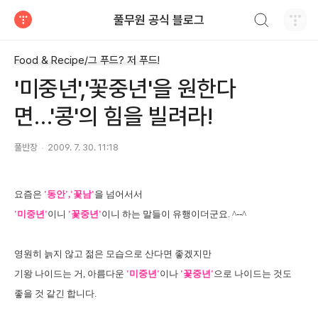
검색하기
풀무원 공식 블로그
티스토리
Food & Recipe/그 푸드? 저 푸드!
'미중년','꽃중년'을 원한다
면…'콩'의 힘을 빌려라!
풀반장
2009. 7. 30. 11:18
요즘은
'동안','꽃남'
을 넘어서서
'미중년'
이니
'꽃중년'
이니 하는 말들이 유행이더군요. ^--^
영원히 늙지 않고 젊은 모습으로 산다면 좋겠지만
기왕 나이드는 거, 아름다운
'미중년'
이나
'꽃중년'
으로 나이드는 것도
좋을 것 같긴 합니다.