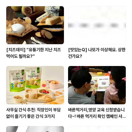
[치즈데이] “유통기한 지난 치즈
[맛있는Q] 나또가 이상해요. 상한
먹어도 될까요?”
건가요?
사무실 간식 추천: 직장인이 부담
바른먹거리,영양 교육 신청받습니
없이 즐기기 좋은 간식 3가지
다~! 바른 먹거리 확인 캠페인 사
이트 오픈!