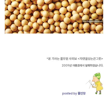
*
본 기사는 풀무원 사외보
<
자연을담는큰그릇
>
니다.
2009
년 여름호에서 발췌하였습
posted by 풀반장