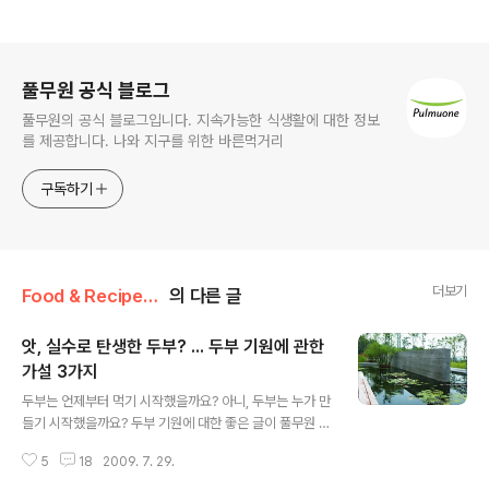
로그 정보
풀무원 공식 블로그
풀무원의 공식 블로그입니다. 지속가능한 식생활에 대한 정보
를 제공합니다. 나와 지구를 위한 바른먹거리
구독하기
더보기
Food & Recipe/그 푸드? 저 푸드!
의 다른 글
앗, 실수로 탄생한 두부? ... 두부 기원에 관한
가설 3가지
글 내용
두부는 언제부터 먹기 시작했을까요? 아니, 두부는 누가 만
들기 시작했을까요? 두부 기원에 대한 좋은 글이 풀무원 사
외보 에 소개되어 있길래 살짝 퍼왔습니다. ^ - ^ 풀반장도
5
18
2009. 7. 29.
처음 듣는 얘기라지요~. 그럼 시작할까요? 두부의 기원에
관한 가설 3가지 실수로 바닷소금을 쏟았는데…두부가 탄